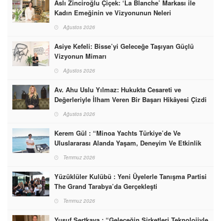
Aslı Zinciroğlu Çiçek: ‘La Blanche’ Markası ile
Kadın Emeğinin ve Vizyonunun Neleri
Başarabileceğinin En Güzel Örneğini Sunuyor
Ağustos 2026
Asiye Kefeli: Bisse’yi Geleceğe Taşıyan Güçlü
Vizyonun Mimarı
Ağustos 2026
Av. Ahu Uslu Yılmaz: Hukukta Cesareti ve
Değerleriyle İlham Veren Bir Başarı Hikâyesi Çizdi
Ağustos 2026
Kerem Gül : “Minoa Yachts Türkiye’de Ve
Uluslararası Alanda Yaşam, Deneyim Ve Etkinlik
Markası Olacak”
Temmuz 2026
Yüzüklüler Kulübü : Yeni Üyelerle Tanışma Partisi
The Grand Tarabya’da Gerçekleşti
Temmuz 2026
Yusuf Sertkaya : “Geleceğin Şirketleri Teknolojiyle