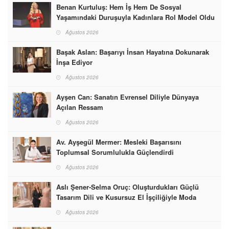
Benan Kurtuluş: Hem İş Hem De Sosyal
Yaşamındaki Duruşuyla Kadınlara Rol Model Oldu
Ağustos 2026
Başak Aslan: Başarıyı İnsan Hayatına Dokunarak
İnşa Ediyor
Ağustos 2026
Ayşen Can: Sanatın Evrensel Diliyle Dünyaya
Açılan Ressam
Ağustos 2026
Av. Ayşegül Mermer: Mesleki Başarısını
Toplumsal Sorumlulukla Güçlendirdi
Ağustos 2026
Aslı Şener-Selma Oruç: Oluşturdukları Güçlü
Tasarım Dili ve Kusursuz El İşçiliğiyle Moda
Dünyasına İmzalarını Attılar
Ağustos 2026