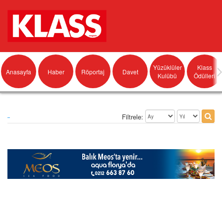
Yüzüklüler
Klass
Anasayfa
Haber
Röportaj
Davet
Kulübü
Ödülleri
Filtrele: