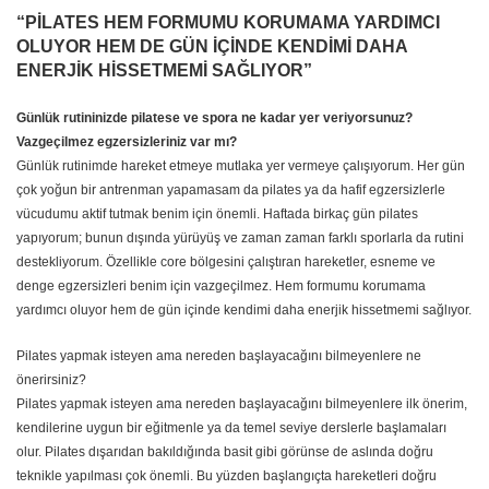
“PİLATES HEM FORMUMU KORUMAMA YARDIMCI
OLUYOR HEM DE GÜN İÇİNDE KENDİMİ DAHA
ENERJİK HİSSETMEMİ SAĞLIYOR”
Günlük rutininizde pilatese ve spora ne kadar yer veriyorsunuz?
Vazgeçilmez egzersizleriniz var mı?
Günlük rutinimde hareket etmeye mutlaka yer vermeye çalışıyorum. Her gün
çok yoğun bir antrenman yapamasam da pilates ya da hafif egzersizlerle
vücudumu aktif tutmak benim için önemli. Haftada birkaç gün pilates
yapıyorum; bunun dışında yürüyüş ve zaman zaman farklı sporlarla da rutini
destekliyorum. Özellikle core bölgesini çalıştıran hareketler, esneme ve
denge egzersizleri benim için vazgeçilmez. Hem formumu korumama
yardımcı oluyor hem de gün içinde kendimi daha enerjik hissetmemi sağlıyor.
Pilates yapmak isteyen ama nereden başlayacağını bilmeyenlere ne
önerirsiniz?
Pilates yapmak isteyen ama nereden başlayacağını bilmeyenlere ilk önerim,
kendilerine uygun bir eğitmenle ya da temel seviye derslerle başlamaları
olur. Pilates dışarıdan bakıldığında basit gibi görünse de aslında doğru
teknikle yapılması çok önemli. Bu yüzden başlangıçta hareketleri doğru