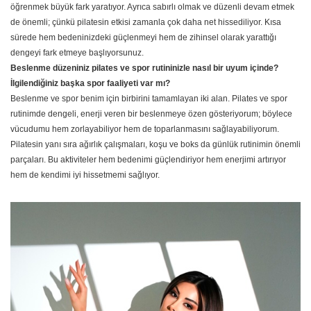
öğrenmek büyük fark yaratıyor. Ayrıca sabırlı olmak ve düzenli devam etmek
de önemli; çünkü pilatesin etkisi zamanla çok daha net hissediliyor. Kısa
sürede hem bedeninizdeki güçlenmeyi hem de zihinsel olarak yarattığı
dengeyi fark etmeye başlıyorsunuz.
Beslenme düzeniniz pilates ve spor rutininizle nasıl bir uyum içinde?
İlgilendiğiniz başka spor faaliyeti var mı?
Beslenme ve spor benim için birbirini tamamlayan iki alan. Pilates ve spor
rutinimde dengeli, enerji veren bir beslenmeye özen gösteriyorum; böylece
vücudumu hem zorlayabiliyor hem de toparlanmasını sağlayabiliyorum.
Pilatesin yanı sıra ağırlık çalışmaları, koşu ve boks da günlük rutinimin önemli
parçaları. Bu aktiviteler hem bedenimi güçlendiriyor hem enerjimi artırıyor
hem de kendimi iyi hissetmemi sağlıyor.