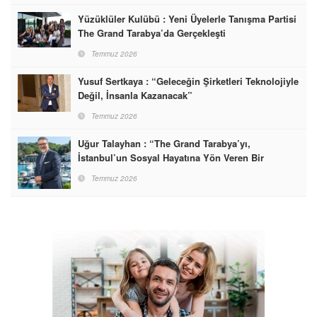
Yüzüklüler Kulübü : Yeni Üyelerle Tanışma Partisi
The Grand Tarabya’da Gerçekleşti
Temmuz 2026
Yusuf Sertkaya : “Geleceğin Şirketleri Teknolojiyle
Değil, İnsanla Kazanacak”
Temmuz 2026
Uğur Talayhan : “The Grand Tarabya’yı,
İstanbul’un Sosyal Hayatına Yön Veren Bir
Destinasyon Haline Getirmeyi Hedefliyorum”
Temmuz 2026