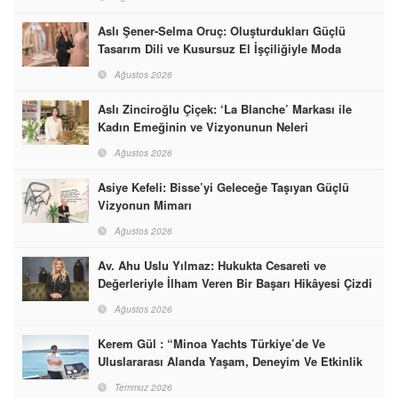
Aslı Şener-Selma Oruç: Oluşturdukları Güçlü
Tasarım Dili ve Kusursuz El İşçiliğiyle Moda
Dünyasına İmzalarını Attılar
Ağustos 2026
Aslı Zinciroğlu Çiçek: ‘La Blanche’ Markası ile
Kadın Emeğinin ve Vizyonunun Neleri
Başarabileceğinin En Güzel Örneğini Sunuyor
Ağustos 2026
Asiye Kefeli: Bisse’yi Geleceğe Taşıyan Güçlü
Vizyonun Mimarı
Ağustos 2026
Av. Ahu Uslu Yılmaz: Hukukta Cesareti ve
Değerleriyle İlham Veren Bir Başarı Hikâyesi Çizdi
Ağustos 2026
Kerem Gül : “Minoa Yachts Türkiye’de Ve
Uluslararası Alanda Yaşam, Deneyim Ve Etkinlik
Markası Olacak”
Temmuz 2026