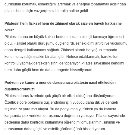
duruşumu korumak, esnekliğimi artırmak ve enerjimi toparlamak açısından
pilates benim için vazgeçilmez bir rutin haline geldi.
Pilatesin hem fiziksel hem de zihinsel olarak size en büyük katkısı ne
oldu?
Pilatesin bana en büyük katkısı bedenimi daha bilinçli tanımayı öğretmesi
oldu. Fiziksel olarak duruşumu güçlendirdi, esnekliğimi artırdı ve vücudumu
daha dengeli kullanmamı sağladı. Zihinsel olarak ise yoğun tempoda
kendime ayırdığım sakin bir alan gibi. Nefese odaklanmak, hareketleri
kontrollü yapmak gerçekten zihni de toparlıyor. Pilates sayesinde kendimi
hem daha güçlü hem de daha dengede hissediyorum.
Podyum ve kamera önünde duruşunuzu pilatesin nasıl etkilediğini
düşünüyorsunuz?
Pilatesin duruş üzerinde çok güçlü bir etkisi olduğunu düşünüyorum.
Özellikle core bölgesini güçlendirdiği için vücudu daha dik ve dengeli
taşımanıza yardımcı oluyor. Bu da podyumda yürürken ya da kamera
karşısında poz verirken duruşunuza doğrudan yansıyor. Pilates sayesinde
bedenimi daha kontrollü kullanmayı öğrendim; omuzlarımın, sırtımın ve
duruşumun daha güçlü ve estetik göründüğünü hissediyorum.