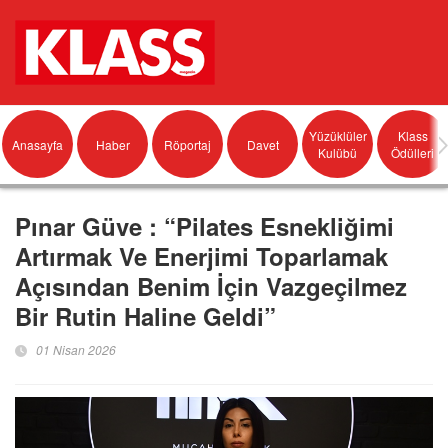
Yüzüklüler
Klass
Anasayfa
Haber
Röportaj
Davet
Kulübü
Ödülleri
Pınar Güve : “Pilates Esnekliğimi
Artırmak Ve Enerjimi Toparlamak
Açısından Benim İçin Vazgeçilmez
Bir Rutin Haline Geldi”
01 Nisan 2026