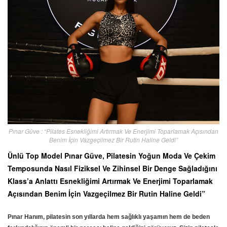
Pınar Güve : “Pilates Esnekliğimi Artırmak Ve Enerjimi Toparlamak Açısından
Benim İçin Vazgeçilmez Bir Rutin Haline Geldi”
Ünlü Top Model Pınar Güve, Pilatesin Yoğun Moda Ve Çekim
Temposunda Nasıl Fiziksel Ve Zihinsel Bir Denge Sağladığını
Klass’a Anlattı Esnekliğimi Artırmak Ve Enerjimi Toparlamak
Açısından Benim İçin Vazgeçilmez Bir Rutin Haline Geldi”
Pınar Hanım, pilatesin son yıllarda hem sağlıklı yaşamın hem de beden