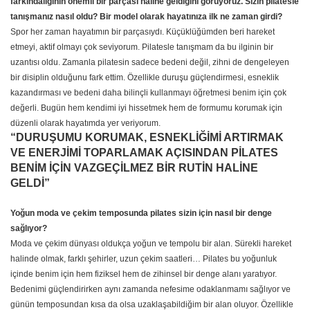
farkındalığının önemli bir parçası haline geldiğini görüyoruz. Sizin pilatesle
tanışmanız nasıl oldu? Bir model olarak hayatınıza ilk ne zaman girdi?
Spor her zaman hayatımın bir parçasıydı. Küçüklüğümden beri hareket
etmeyi, aktif olmayı çok seviyorum. Pilatesle tanışmam da bu ilginin bir
uzantısı oldu. Zamanla pilatesin sadece bedeni değil, zihni de dengeleyen
bir disiplin olduğunu fark ettim. Özellikle duruşu güçlendirmesi, esneklik
kazandırması ve bedeni daha bilinçli kullanmayı öğretmesi benim için çok
değerli. Bugün hem kendimi iyi hissetmek hem de formumu korumak için
düzenli olarak hayatımda yer veriyorum.
“DURUŞUMU KORUMAK, ESNEKLİĞİMİ ARTIRMAK
VE ENERJİMİ TOPARLAMAK AÇISINDAN PİLATES
BENİM İÇİN VAZGEÇİLMEZ BİR RUTİN HALİNE
GELDİ”
Yoğun moda ve çekim temposunda pilates sizin için nasıl bir denge
sağlıyor?
Moda ve çekim dünyası oldukça yoğun ve tempolu bir alan. Sürekli hareket
halinde olmak, farklı şehirler, uzun çekim saatleri… Pilates bu yoğunluk
içinde benim için hem fiziksel hem de zihinsel bir denge alanı yaratıyor.
Bedenimi güçlendirirken aynı zamanda nefesime odaklanmamı sağlıyor ve
günün temposundan kısa da olsa uzaklaşabildiğim bir alan oluyor. Özellikle