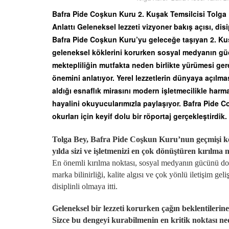
Bafra Pide Coşkun Kuru 2. Kuşak Temsilcisi Tolga 
Anlattı Geleneksel lezzeti vizyoner bakış açısı, dis
Bafra Pide Coşkun Kuru’yu geleceğe taşıyan 2. Ku
geleneksel köklerini korurken sosyal medyanın gücü
mektepliliğin mutfakta neden birlikte yürümesi ger
önemini anlatıyor. Yerel lezzetlerin dünyaya açılm
aldığı esnaflık mirasını modern işletmecilikle ha
hayalini okuyucularımızla paylaşıyor. Bafra Pide C
okurları için keyif dolu bir röportaj gerçekleştirdik
Tolga Bey, Bafra Pide Coşkun Kuru’nun geçmişi 
yılda sizi ve işletmenizi en çok dönüştüren kırılma 
En önemli kırılma noktası, sosyal medyanın gücünü do
marka bilinirliği, kalite algısı ve çok yönlü iletişim gel
disiplinli olmaya itti.
Geleneksel bir lezzeti korurken çağın beklentileri
Sizce bu dengeyi kurabilmenin en kritik noktası ne