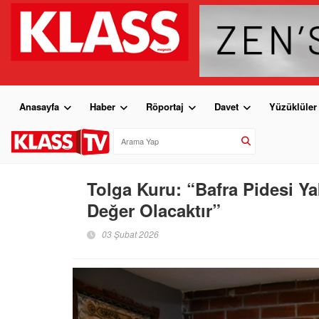
Anasayfa
Haber
Röportaj
Davet
Yüzüklüler
Tolga Kuru: “Bafra Pidesi Y
Değer Olacaktır”
03 Şubat 2026