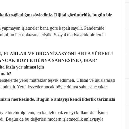
tkı sağladığını söylediniz. Dijital görünürlük, bugün bir
yapmayan işletmeler bana göre kapalı sayılır. Pandemide
anbul’un her noktasına eriştik. Sosyal medya artık bir tercih
R, FUARLAR VE ORGANİZASYONLARLA SÜREKLİ
 ANCAK BÖYLE DÜNYA SAHNESİNE ÇIKAR’
ha fazla yer alması için
pmalı?
versitelerde yerel mutfaklar teşvik edilmeli. Ulusal ve uluslararası
 yapılmalı. Yerel lezzetler ancak böyle dünya sahnesine çıkar.
izin merkezinde. Bugün o anlayışı kendi liderlik tarzınızla
yle birebir ilgilenir, en kaliteli malzemeyi kullanırdı. “İşinin
rdi. Bugün de bu değerleri modern işletmecilik anlayışıyla