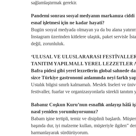
sağlamlaştırmak gerekir.
Pandemi sonrası sosyal medyanın markanıza ciddi ka
esnaf işletmesi için ne kadar hayati?
Bugün sosyal medyada olmayan ya da bu alana yatırım 
Instagram üzerinden kitlelere ulaştık, paket servisle İst
değil, zorunluluk.
‘ULUSAL VE ULUSLARARASI FESTİVALLE
TANITIM YAPILMALI. YEREL LEZZETLER
Bafra pidesi gibi yerel lezzetlerin global sahnede da
sizce Türkiye gastronomi anlamında neyi farklı ya
Ustalık bilgisi sınırlı kalmamalı. Meslek liseleri ve üni
festivaller, fuarlar ve organizasyonlarla sürekli tanıtım
Babanız Coşkun Kuru’nun esnaflık anlayışı hâlâ işin
nasıl yeniden yorumluyorsunuz?
Babam işine tertipli, temiz ve disiplinli başlardı. Müşteri
başında dur, iyi malzeme kullan, müşteriyle ilgilen” de
harmanlayarak sürdürüyorum.