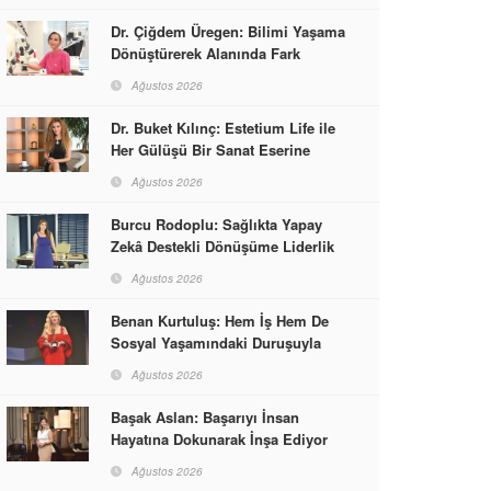
Dr. Çiğdem Üregen: Bilimi Yaşama
Dönüştürerek Alanında Fark
Yaratıyor
Ağustos 2026
Dr. Buket Kılınç: Estetium Life ile
Her Gülüşü Bir Sanat Eserine
Dönüştürüyor
Ağustos 2026
Burcu Rodoplu: Sağlıkta Yapay
Zekâ Destekli Dönüşüme Liderlik
Ediyor
Ağustos 2026
Benan Kurtuluş: Hem İş Hem De
Sosyal Yaşamındaki Duruşuyla
Kadınlara Rol Model Oldu
Ağustos 2026
Başak Aslan: Başarıyı İnsan
Hayatına Dokunarak İnşa Ediyor
Ağustos 2026