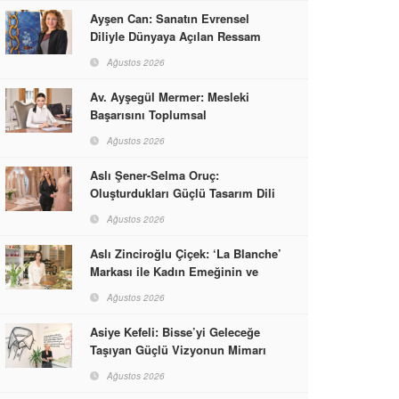
Ayşen Can: Sanatın Evrensel
Diliyle Dünyaya Açılan Ressam
Ağustos 2026
Av. Ayşegül Mermer: Mesleki
Başarısını Toplumsal
Sorumlulukla Güçlendirdi
Ağustos 2026
Aslı Şener-Selma Oruç:
Oluşturdukları Güçlü Tasarım Dili
ve Kusursuz El İşçiliğiyle Moda
Ağustos 2026
Dünyasına İmzalarını Attılar
Aslı Zinciroğlu Çiçek: ‘La Blanche’
Markası ile Kadın Emeğinin ve
Vizyonunun Neleri
Ağustos 2026
Başarabileceğinin En Güzel
Örneğini Sunuyor
Asiye Kefeli: Bisse’yi Geleceğe
Taşıyan Güçlü Vizyonun Mimarı
Ağustos 2026