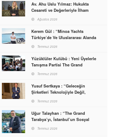
Av. Ahu Uslu Yılmaz: Hukukta
Cesareti ve Değerleriyle İlham
Veren Bir Başarı Hikâyesi Çizdi
Ağustos 2026
Kerem Gül : “Minoa Yachts
Türkiye’de Ve Uluslararası Alanda
Yaşam, Deneyim Ve Etkinlik
Temmuz 2026
Markası Olacak”
Yüzüklüler Kulübü : Yeni Üyelerle
Tanışma Partisi The Grand
Tarabya’da Gerçekleşti
Temmuz 2026
Yusuf Sertkaya : “Geleceğin
Şirketleri Teknolojiyle Değil,
İnsanla Kazanacak”
Temmuz 2026
Uğur Talayhan : “The Grand
Tarabya’yı, İstanbul’un Sosyal
Hayatına Yön Veren Bir
Temmuz 2026
Destinasyon Haline Getirmeyi
Hedefliyorum”