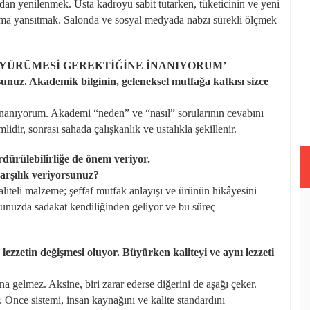
n yenilenmek. Usta kadroyu sabit tutarken, tüketicinin ve yeni
numa yansıtmak. Salonda ve sosyal medyada nabzı sürekli ölçmek
E YÜRÜMESİ GEREKTİĞİNE İNANIYORUM’
nuz. Akademik bilginin, geleneksel mutfağa katkısı sizce
e inanıyorum. Akademi “neden” ve “nasıl” sorularının cevabını
lidir, sonrası sahada çalışkanlık ve ustalıkla şekillenir.
ürdürülebilirliğe de önem veriyor.
arşılık veriyorsunuz?
kaliteli malzeme; şeffaf mutfak anlayışı ve ürünün hikâyesini
unuzda sadakat kendiliğinden geliyor ve bu süreç
zzetin değişmesi oluyor. Büyürken kaliteyi ve aynı lezzeti
a gelmez. Aksine, biri zarar ederse diğerini de aşağı çeker.
 Önce sistemi, insan kaynağını ve kalite standardını