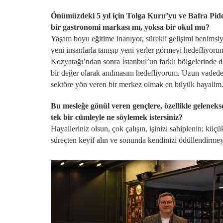
Önümüzdeki 5 yıl için Tolga Kuru’yu ve Bafra Pi
bir gastronomi markası mı, yoksa bir okul mu?
Yaşam boyu eğitime inanıyor, sürekli gelişimi benimsiy
yeni insanlarla tanışıp yeni yerler görmeyi hedefliyoru
Kozyatağı’ndan sonra İstanbul’un farklı bölgelerinde de
bir değer olarak anılmasını hedefliyorum. Uzun vadede 
sektöre yön veren bir merkez olmak en büyük hayalim
Bu mesleğe gönül veren gençlere, özellikle geleneks
tek bir cümleyle ne söylemek istersiniz?
Hayalleriniz olsun, çok çalışın, işinizi sahiplenin; k
süreçten keyif alın ve sonunda kendinizi ödüllendirme