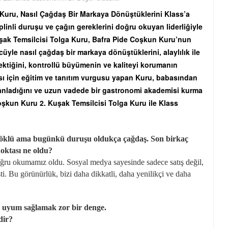
Kuru, Nasıl Çağdaş Bir Markaya Dönüştüklerini Klass’a
iplinli duruşu ve çağın gereklerini doğru okuyan liderliğiyle
şak Temsilcisi Tolga Kuru, Bafra Pide Coşkun Kuru’nun
yle nasıl çağdaş bir markaya dönüştüklerini, alaylılık ile
ektiğini, kontrollü büyümenin ve kaliteyi korumanın
ası için eğitim ve tanıtım vurgusu yapan Kuru, babasından
rmanladığını ve uzun vadede bir gastronomi akademisi kurma
oşkun Kuru 2. Kuşak Temsilcisi Tolga Kuru ile Klass
.
köklü ama bugünkü duruşu oldukça çağdaş. Son birkaç
noktası ne oldu?
ğru okumamız oldu. Sosyal medya sayesinde sadece satış değil,
işti. Bu görünürlük, bizi daha dikkatli, daha yenilikçi ve daha
ne uyum sağlamak zor bir denge.
dir?