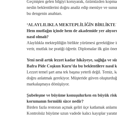
Geçmişten gelen bilgiyi koruyarak, özümüzden kopmada
neslin beklentilerini doğru analiz edip menüye ve su
bu dengenin anahtarı.
‘ALAYLILIKLA MEKTEPLİLİĞİN BİRLİKT
Hem mutfağın içinde hem de akademide yer alıyorsu
nasıl olmalı?
Alaylılıkla mektepliliğin birlikte yürümesi gerektiğin
verir, mutfak ise pratiği öğretir. Diplomalar ilk gün önem
Yeni nesil artık lezzet kadar hikâyeye, sağlığa ve s
Bafra Pide Coşkun Kuru’da bu beklentilere nasıl k
Lezzet temel şart ama tek başına yeterli değil. Temiz, 
doğru anlatmak gerekiyor. Müşteride güven oluşturduğ
markalaşmaya dönüşüyor.
Şubeleşme ve büyüme konuşulurken en büyük risk le
korumanın formülü sizce nedir?
Birden fazla restoran açmak geliri üçe katlamak anlamın
Kontrolsüz büyüme uzun vadede kalıcı kayıplar yaratır.