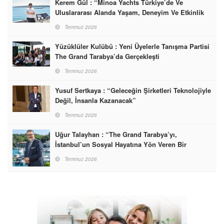
Kerem Gül : “Minoa Yachts Türkiye’de Ve
Uluslararası Alanda Yaşam, Deneyim Ve Etkinlik
Markası Olacak”
Temmuz 2026
Yüzüklüler Kulübü : Yeni Üyelerle Tanışma Partisi
The Grand Tarabya’da Gerçekleşti
Temmuz 2026
Yusuf Sertkaya : “Geleceğin Şirketleri Teknolojiyle
Değil, İnsanla Kazanacak”
Temmuz 2026
Uğur Talayhan : “The Grand Tarabya’yı,
İstanbul’un Sosyal Hayatına Yön Veren Bir
Destinasyon Haline Getirmeyi Hedefliyorum”
Temmuz 2026