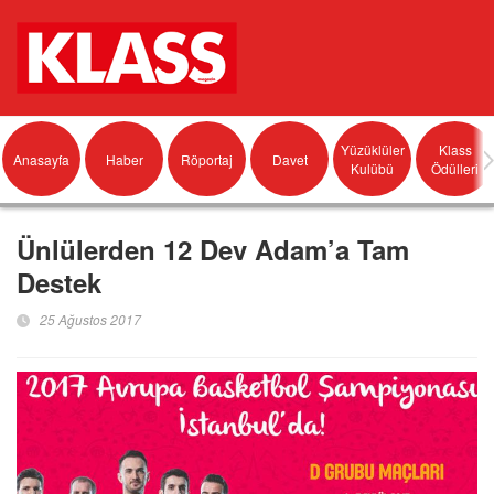
Yüzüklüler
Klass
Anasayfa
Haber
Röportaj
Davet
Kulübü
Ödülleri
Ünlülerden 12 Dev Adam’a Tam
Destek
25 Ağustos 2017