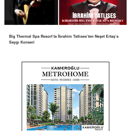
Big Thermal Spa Resort’ta İbrahim Tatlıses’ten Neşet Ertaş’a
Robbie Williams’tan İstanbul’a Mesaj: “Unutulmaz Bir Gece
Saygı Konseri
Olacak”