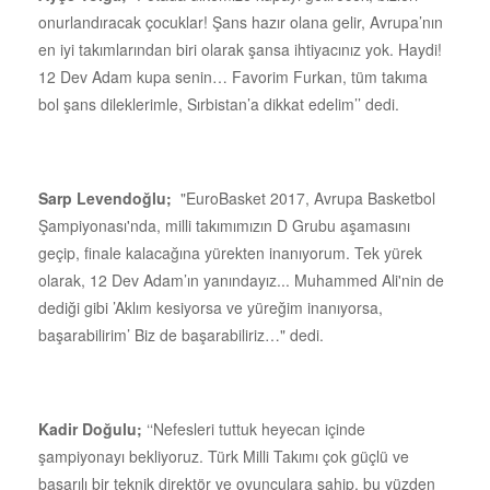
onurlandıracak çocuklar! Şans hazır olana gelir, Avrupa’nın
en iyi takımlarından biri olarak şansa ihtiyacınız yok. Haydi!
12 Dev Adam kupa senin… Favorim Furkan, tüm takıma
bol şans dileklerimle, Sırbistan’a dikkat edelim’’ dedi.
Sarp Levendoğlu;
"EuroBasket 2017, Avrupa Basketbol
Şampiyonası'nda, milli takımımızın D Grubu aşamasını
geçip, finale kalacağına yürekten inanıyorum. Tek yürek
olarak, 12 Dev Adam’ın yanındayız... Muhammed Ali'nin de
dediği gibi ’Aklım kesiyorsa ve yüreğim inanıyorsa,
başarabilirim’ Biz de başarabiliriz…" dedi.
Kadir Doğulu;
‘‘Nefesleri tuttuk heyecan içinde
şampiyonayı bekliyoruz. Türk Milli Takımı çok güçlü ve
başarılı bir teknik direktör ve oyunculara sahip, bu yüzden