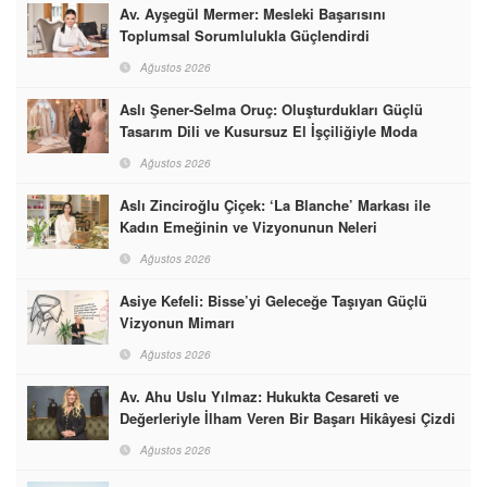
Av. Ayşegül Mermer: Mesleki Başarısını
Toplumsal Sorumlulukla Güçlendirdi
Ağustos 2026
Aslı Şener-Selma Oruç: Oluşturdukları Güçlü
Tasarım Dili ve Kusursuz El İşçiliğiyle Moda
Dünyasına İmzalarını Attılar
Ağustos 2026
Aslı Zinciroğlu Çiçek: ‘La Blanche’ Markası ile
Kadın Emeğinin ve Vizyonunun Neleri
Başarabileceğinin En Güzel Örneğini Sunuyor
Ağustos 2026
Asiye Kefeli: Bisse’yi Geleceğe Taşıyan Güçlü
Vizyonun Mimarı
Ağustos 2026
Av. Ahu Uslu Yılmaz: Hukukta Cesareti ve
Değerleriyle İlham Veren Bir Başarı Hikâyesi Çizdi
Ağustos 2026