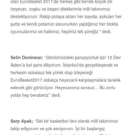
olan EuroBasket 2017’de herkes gibi bende büyük bir
heyecan, coşku ve başarı dileklerimle milli takımımızı
destekliyorum. Rakip potaya atılan her sayıda, sokulan her
şutta ve kendi potamızı savunurken yaptığımız her blokta
oyuncularımız ve halkımız, hepimiz tek yüreğiz " dedi.
Selin Demiratar;
‘‘Gönlümüzdeki şampiyonluk için 12 Dev
Adam’a bol şans diliyorum. İstanbul'da gerçekleşecek ve
herkesin soluksuz tek yürek olup izleyeceği
EuroBasket2017 oldukça heyecanlı karşılaşmalara tanıklık
edecek gibi görünüyor. Heyecanımız sonsuz… Bu zorlu
yolda hep beraberiz’’ dedi.
Sarp Apak;
‘‘Sıkı bir basketbol fanı olarak milli takımımızı
takip ediyorum ve çok seviyorum. İyi bir başlangıç