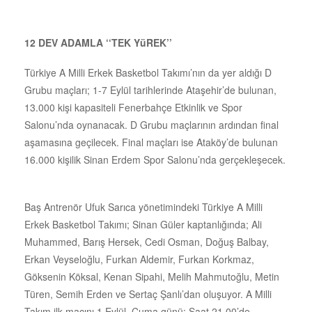
12 DEV ADAMLA ‘‘TEK YüREK’’
Türkiye A Milli Erkek Basketbol Takımı’nın da yer aldığı D
Grubu maçları; 1-7 Eylül tarihlerinde Ataşehir’de bulunan,
13.000 kişi kapasiteli Fenerbahçe Etkinlik ve Spor
Salonu’nda oynanacak. D Grubu maçlarının ardından final
aşamasına geçilecek. Final maçları ise Ataköy’de bulunan
16.000 kişilik Sinan Erdem Spor Salonu’nda gerçekleşecek.
Baş Antrenör Ufuk Sarıca yönetimindeki Türkiye A Milli
Erkek Basketbol Takımı; Sinan Güler kaptanlığında; Ali
Muhammed, Barış Hersek, Cedi Osman, Doğuş Balbay,
Erkan Veyseloğlu, Furkan Aldemir, Furkan Korkmaz,
Göksenin Köksal, Kenan Sipahi, Melih Mahmutoğlu, Metin
Türen, Semih Erden ve Sertaç Şanlı’dan oluşuyor. A Milli
Takım ilk maçını 1 Eylül, Cuma günü; Saat 21.00’de