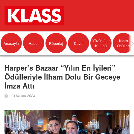
Yüzüklüler
Klass
Anasayfa
Haber
Röportaj
Davet
Kulübü
Ödülleri
Harper’s Bazaar “Yılın En İyileri”
Ödülleriyle İlham Dolu Bir Geceye
İmza Attı
13 Kasım 2024