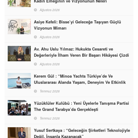
Kadın Emeğinin ve Vizyonunun Neleri
Başarabileceğinin En Güzel Örneğini Sunuyor
Ağustos 2026
Asiye Kefeli: Bisse’yi Geleceğe Taşıyan Güçlü
Vizyonun Mimarı
Ağustos 2026
Av. Ahu Uslu Yılmaz: Hukukta Cesareti ve
Değerleriyle İlham Veren Bir Başarı Hikâyesi Çizdi
Ağustos 2026
Kerem Gül : “Minoa Yachts Türkiye’de Ve
Uluslararası Alanda Yaşam, Deneyim Ve Etkinlik
Markası Olacak”
Temmuz 2026
Yüzüklüler Kulübü : Yeni Üyelerle Tanışma Partisi
The Grand Tarabya’da Gerçekleşti
Temmuz 2026
Yusuf Sertkaya : “Geleceğin Şirketleri Teknolojiyle
Değil, İnsanla Kazanacak”