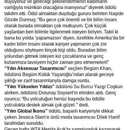
duyuyoruz ve geleceği şekillendirmenin kadınların
varlığıyla mümkün olacağına inanıyoruz” diyerek ödülü
takdim etti. Ödül almaktan duyduğu gururu belirten Naşide
Gözde Durmuş; “Bu gece çok önemli ve bir bilim insanı
olarak burada olmaktan çok mutluyum. Çok küçük
yaşlardan beri bilimle ilgilenmek isteyen biriyim. Tabii ki
bana bu yolda ‘yapamazsın’ diyen, özellikle Amerika’da bir
kadın bilim insanı olarak kariyer yapmanın çok zor
olduğunu söyleyen birçok kişi oldu. Buradan bilim
yolundan gitmek isteyen kız çocuklarına ve genç
kızlarımıza tavsiyem hiçbir zaman pes etmemeleri!”
“Yılın Aksesuar Tasarımcısı”
seçilen Begüm Khan,
ödülünü Begüm Kütük Yaşaroğlu’ndan alarak geceye
şıklığı ve zarif tasarımlarıyla damga vurdu.
“Yılın Yükselen Yıldızı”
ödülünü Su Burcu Yazgı Coşkun
alırken, ödülünü Dolunay Soysert’in elinden aldı. Genç
oyuncu; “Bu yolculuğun henüz başında bu ödülle
yolculukta destek almak çok güzel.’’ dedi.
“Yılın Global İkonu”
ödülü, başarılı kariyeriyle dikkat
çeken Jessica Stam’e ünlü moda tasarımcısı Dilek Hanif
tarafından sunuldu.
Geçen hafta WTA Merida Açık’ta şampiyonluk kazanarak