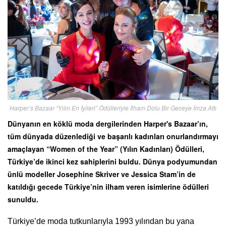
Harper’s Bazaar “Yılın En İyileri” Ödülleriyle İlham Dolu Bir Geceye İmza Attı
Dünyanın en köklü moda dergilerinden Harper's Bazaar’ın,
tüm dünyada düzenlediği ve başarılı kadınları onurlandırmayı
amaçlayan “Women of the Year” (Yılın Kadınları) Ödülleri,
Türkiye’de ikinci kez sahiplerini buldu. Dünya podyumundan
ünlü modeller Josephine Skriver ve Jessica Stam’in de
katıldığı gecede Türkiye’nin ilham veren isimlerine ödülleri
sunuldu.
Türkiye’de moda tutkunlarıyla 1993 yılından bu yana