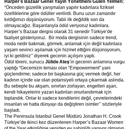
Harper’s Bazaar Genel Yayın Yönetmeni Gülen Yelmen
;
“Önceden güzellik yarışmaları yapılır kadınlara fiziksel
özelliklerine göre ödüller verilirdi. Bunu uzun zamandır
kırdığımızı düşünüyorum. Tabii ilk değildik son da
olmayacağız. Başarılarıyla ödül veriyoruz kadınlara.
Harper’s Bazaar dergisi olarak 31 senedir Türkiye’de
faaliyet gösteriyoruz. Bir moda dergisinin sadece trend,
moda nedir bakmak, görmek, anlamak için değil kadınlara
yaşam sevinci aşılamak için hizmet ettiğini düşünüyorum,
iyi ki geldiniz’’ diyerek gecenin açılışını yaptı.
Ödül töreni, sunucu
Jülide Ateş
’in gecenin anlamına vurgu
yaptığı “Gecemizin teması olan “Empowerment” yani
güçlendirme; sadece bir başkasına güç vermek değil, her
kadının içinde var olan potansiyeli ortaya çıkarmak aslında.
Bu sebeple bu akşam, sınırları zorlayan, engelleri aşan,
kendi hikayelerini yazan kadınları onurlandırmak için
toplandık. Onlar ki sadece kendilerini değil, çevrelerindeki
insanları ve hatta dünyayı da değiştiren isimler’’ sözleriyle
başladı.
The Peninsula Istanbul Genel Müdürü Jonathan H. Crook
Türkiye’de ikinci kez düzenlenen Harper’s Bazaar Women
of the Year etkinliğine yeniden ev sahipliği yapıyor olmanın