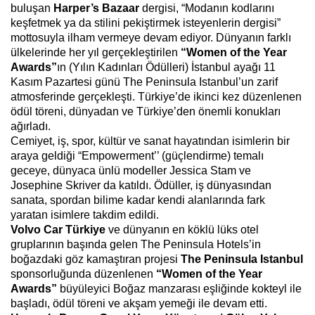
buluşan
Harper’s Bazaar
dergisi, “Modanın kodlarını
keşfetmek ya da stilini pekiştirmek isteyenlerin dergisi”
mottosuyla ilham vermeye devam ediyor. Dünyanın farklı
ülkelerinde her yıl gerçekleştirilen
“Women of the Year
Awards”
ın (Yılın Kadınları Ödülleri) İstanbul ayağı 11
Kasım Pazartesi günü The Peninsula Istanbul’un zarif
atmosferinde gerçekleşti. Türkiye’de ikinci kez düzenlenen
ödül töreni, dünyadan ve Türkiye’den önemli konukları
ağırladı.
Cemiyet, iş, spor, kültür ve sanat hayatından isimlerin bir
araya geldiği “Empowerment’’ (güçlendirme) temalı
geceye, dünyaca ünlü modeller Jessica Stam ve
Josephine Skriver da katıldı. Ödüller, iş dünyasından
sanata, spordan bilime kadar kendi alanlarında fark
yaratan isimlere takdim edildi.
Volvo Car Türkiye
ve
dünyanın en köklü lüks otel
gruplarının başında gelen The Peninsula Hotels’in
boğazdaki göz kamaştıran projesi
The Peninsula Istanbul
sponsorluğunda düzenlenen
“Women of the Year
Awards”
büyüleyici Boğaz manzarası eşliğinde kokteyl ile
başladı, ödül töreni ve akşam yemeği ile devam etti.