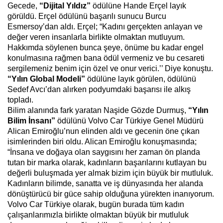
Gecede,
“Dijital Yıldız”
ödülüne Hande Erçel layık
görüldü. Erçel ödülünü başarılı sunucu Burcu
Esmersoy’dan aldı. Erçel; “Kadını gerçekten anlayan ve
değer veren insanlarla birlikte olmaktan mutluyum.
Hakkımda söylenen bunca şeye, önüme bu kadar engel
konulmasına rağmen bana ödül vermeniz ve bu cesareti
sergilemeniz benim için özel ve onur verici.’’ Diye konuştu.
“Yılın Global Modeli”
ödülüne layık görülen, ödülünü
Sedef Avcı’dan alırken podyumdaki başarısı ile alkış
topladı.
Bilim alanında fark yaratan Naşide Gözde Durmuş,
“Yılın
Bilim İnsanı”
ödülünü Volvo Car Türkiye Genel Müdürü
Alican Emiroğlu’nun elinden aldı ve gecenin öne çıkan
isimlerinden biri oldu. Alican Emiroğlu konuşmasında;
“İnsana ve doğaya olan saygısını her zaman ön planda
tutan bir marka olarak, kadınların başarılarını kutlayan bu
değerli buluşmada yer almak bizim için büyük bir mutluluk.
Kadınların bilimde, sanatta ve iş dünyasında her alanda
dönüştürücü bir güce sahip olduğuna yürekten inanıyorum.
Volvo Car Türkiye olarak, bugün burada tüm kadın
çalışanlarımızla birlikte olmaktan büyük bir mutluluk