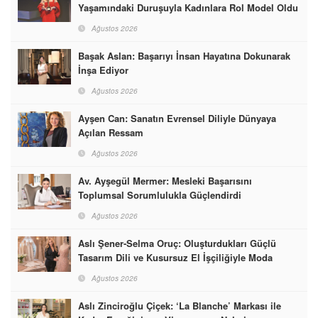
Yaşamındaki Duruşuyla Kadınlara Rol Model Oldu
Ağustos 2026
Başak Aslan: Başarıyı İnsan Hayatına Dokunarak
İnşa Ediyor
Ağustos 2026
Ayşen Can: Sanatın Evrensel Diliyle Dünyaya
Açılan Ressam
Ağustos 2026
Av. Ayşegül Mermer: Mesleki Başarısını
Toplumsal Sorumlulukla Güçlendirdi
Ağustos 2026
Aslı Şener-Selma Oruç: Oluşturdukları Güçlü
Tasarım Dili ve Kusursuz El İşçiliğiyle Moda
Dünyasına İmzalarını Attılar
Ağustos 2026
Aslı Zinciroğlu Çiçek: ‘La Blanche’ Markası ile