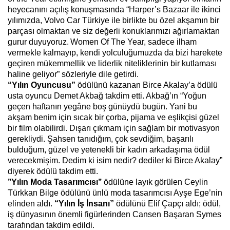
heyecanını açılış konuşmasında “
Harper’s Bazaar ile ikinci
yılımızda, Volvo Car Türkiye ile birlikte bu özel akşamın bir
parçası olmaktan ve siz değerli konuklarımızı ağırlamaktan
gurur duyuyoruz.
Women Of The Year, sadece ilham
vermekle kalmayıp, kendi yolculuğumuzda da bizi harekete
geçiren mükemmellik ve liderlik niteliklerinin bir kutlaması
haline geliyor” sözleriyle dile getirdi.
“Yılın Oyuncusu”
ödülünü kazanan Birce Akalay’a ödülü
usta oyuncu Demet Akbağ takdim etti. Akbağ’ın “Yoğun
geçen haftanın yegâne boş günüydü bugün. Yani bu
akşam benim için sıcak bir çorba, pijama ve eşlikçisi güzel
bir film olabilirdi. Dışarı çıkmam için sağlam bir motivasyon
gerekliydi. Şahsen tanıdığım, çok sevdiğim, başarılı
bulduğum, güzel ve yetenekli bir kadın arkadaşıma ödül
verecekmişim. Dedim ki isim nedir? dediler ki Birce Akalay”
diyerek ödülü takdim etti.
’’Yılın Moda Tasarımcısı’’
ödülüne layık görülen Ceylin
Türkkan Bilge ödülünü ünlü moda tasarımcısı Ayşe Ege’nin
elinden aldı.
“Yılın İş İnsanı”
ödülünü Elif Çapçı aldı; ödül,
iş dünyasının önemli figürlerinden Cansen Başaran Symes
tarafından takdim edildi.