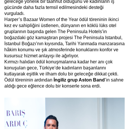
geleceğe yönelik bir taahhüt olduğunu ve kadınların iş
gücünde daha fazla temsil edilmesindeki desteği
vurguladı.
Harper’s Bazaar Women of the Year ödül töreninin ikinci
kez ev sahipliğini üstlenen, dünyanın en köklü lüks otel
gruplarının başında gelen The Peninsula Hotels’in
boğazdaki göz kamaştıran projesi The Peninsula Istanbul,
İstanbul Boğazı’nın kıyısında, Tarihi Yarımada manzarasına
hâkim konumu ve şık atmosferinde konuklarını konfor ve
kusursuz hizmet anlayışı ile ağırlıyor.
Kırmızı halıdan ödül konuşmalarına kadar her anı çok
konuşulan gece, Türkiye’de kadınların başarılarını
kutlayarak eşitlik ve ilham dolu bir geleceğe dikkat çekti.
Ödül töreninin ardından
İngiliz grup Aston Band
’in sahne
aldığı gece eğlence dolu bir konserle sona erdi.