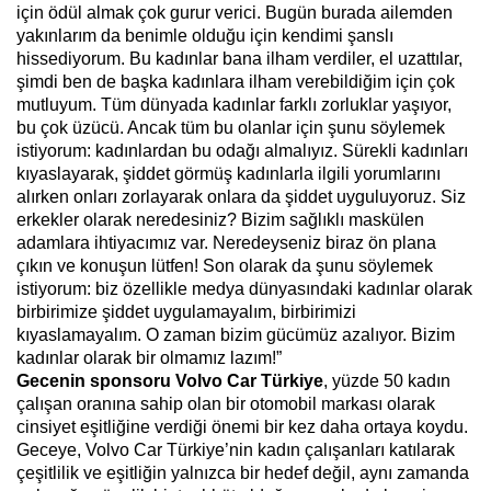
için ödül almak çok gurur verici. Bugün burada ailemden
yakınlarım da benimle olduğu için kendimi şanslı
hissediyorum. Bu kadınlar bana ilham verdiler, el uzattılar,
şimdi ben de başka kadınlara ilham verebildiğim için çok
mutluyum. Tüm dünyada kadınlar farklı zorluklar yaşıyor,
bu çok üzücü. Ancak tüm bu olanlar için şunu söylemek
istiyorum: kadınlardan bu odağı almalıyız. Sürekli kadınları
kıyaslayarak, şiddet görmüş kadınlarla ilgili yorumlarını
alırken onları zorlayarak onlara da şiddet uyguluyoruz. Siz
erkekler olarak neredesiniz? Bizim sağlıklı maskülen
adamlara ihtiyacımız var. Neredeyseniz biraz ön plana
çıkın ve konuşun lütfen! Son olarak da şunu söylemek
istiyorum: biz özellikle medya dünyasındaki kadınlar olarak
birbirimize şiddet uygulamayalım, birbirimizi
kıyaslamayalım. O zaman bizim gücümüz azalıyor. Bizim
kadınlar olarak bir olmamız lazım!”
Gecenin sponsoru Volvo Car Türkiye
, yüzde 50 kadın
çalışan oranına sahip olan bir otomobil markası olarak
cinsiyet eşitliğine verdiği önemi bir kez daha ortaya koydu.
Geceye, Volvo Car Türkiye’nin kadın çalışanları katılarak
çeşitlilik ve eşitliğin yalnızca bir hedef değil, aynı zamanda