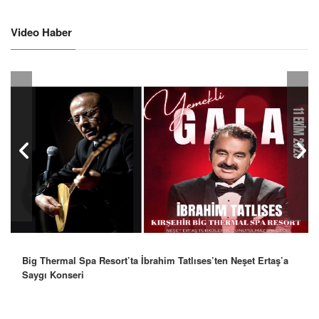
Video Haber
Big Thermal Spa Resort’ta İbrahim Tatlıses’ten Neşet Ertaş’a
Robbie Williams’tan İstanbul’a Mesaj: “Unutulmaz Bir Gece
Saygı Konseri
Olacak”