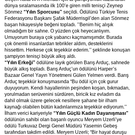
dünya sıralamasında ilk 100’e giren milli tenisçi Zeynep
Sönmez
“Yılın Sporcusu”
seçildi. Ödülünü
Türkiye Tenis
Federasyonu
Başkanı Şafak Müderrisgil’den alan Sönmez
başarı hikayesiyle beğeni topladı. ’’Benim hiç alışık
olmadığım bir sahne. O yüzden çok heyecanlıyım.
Umuyorum buraya çok yabancı kaçmamışımdır. Burada
çok önemli insanlardan tebrikler aldım, desteklerini
hissettim. Herkese çok teşekkür ederim.’’ şeklinde konuşan
şampiyon tenisçi büyük alkış aldı.
“Yılın Erkeği”
ödülüne layık görülen Barış Arduç, sahnede
büyük alkış topladı. Barış Arduç’un ödülünü Harper’s
Bazaar Genel Yayın Yönetmeni Gülen Yelmen verdi. Barış
Arduç teşekkür konuşmasında “Bu ödül için çok gurur
duyuyorum. Kendi hayallerinin peşinden koşan, bıkmadan,
yorulmadan serüvenini sürdüren, biricik kız evladım da
dahil olmak üzere gelecek nesillere şahane bir ilham
kaynağı olabilen bütün kadınlarımıza teşekkür ediyorum.’’
İlham verici kariyeriyle
“Yılın Güçlü Kadın Dayanışması”
ödülünün sahibi olan başarılı oyuncu Meryem Uzerli’ye
ödülü Turkuvaz Dergi Genel Müdürü Yasemin Gebeş
tarafından takdim edildi. Meryem Uzerli; “Bir hayat duruşu