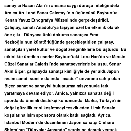
sanayici Hasan Akın’ın anısına saygı duruşu niteliğindeki
Arnica Art Land Sanat Çalıştayı’nın üçüncüsü Bayburt’ta
Kenan Yavuz Etnografya Müzesi’nde gerçekleştirildi.
Çalıştay, sanatı Anadolu’ya taşıyan özel bir etkinlik olarak
öne çıktı. Dünyaca ünlü dokuma sanatçısı Fırat
Neziroğlu’nun küratörlüğünde gerçekleştirilen çalıştay,
sanatçıları yerel kültür ve doğal zenginliklerle buluşturdu. Bu
etkinlikte üretilen eserler Bayburt’taki Loru Han’da ve Mersin
Güzel Sanatlar Galerisi’nde sanatseverlerle buluştu. Senur
Akın Biçer, çalıştayda sanatçı kimliğiyle de yer aldı.Japon
resim sanatı sumi-e dalında “master” unvanına sahip olan
Biçer, sanat ve sanayiyi buluşturma misyonuyla fark
yaratmaya devam ediyor. Arnica, yalnızca sanatta değil
sporda da önemli destekçi konumunda. Marka, Türkiye’nin
doğal güzelliklerini keşfetmeyi teşvik eden Limit Sensin
koşularına isim sponsoru olarak katkı sağladı. Ayrıca,
İstanbul Modern’de düzenlenen Japon sanatçı Chiharu
Shiota’nın “Dünyalar Arasında” sergisine destek vererek,