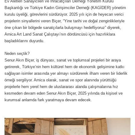
Ev Aletleri Sanayicileri ve İhracatçıları Derneği Yönetim Kurulu
Başkanlığı ve Türkiye Kadın Girişimciler Derneği (KAGİDER) yönetim
kurulu üyeliği, görevlerini sürdürüyor. 2025 yılı için de heyecan verici
projelerin sinyallerini veren Biçer, “Yine tarihi ve doğal zenginlikleriyle
öne çıkan bir bölgede sanatçılarla buluşmayı hedefliyoruz” diyerek,
Arnica Art Land Sanat Çalıştayı’nın dördüncüsü için hazırlıklara
başladıklarını duyurdu.
Neden seçtik?
Senur Akın Biçer, iş dünyası, sanat ve toplumsal projeleri bir araya
getirerek, Türkiye’nin hem kültürel hem de ekonomik gelişimine katkı
sağlayan isimler arasında yer almayı sürdürerek ilham veren bir liderlik
örneği sergiliyor. Arnica olarak, sanat ve spor alanında yürüttüğü
projelerle hem yerel hem de uluslararası alanda çalışmalarına hız
kesmeden devam eden Senur Akın Biçer, 2025 yılında da kişisel ve
kurumsal anlamda fark yaratmaya devam edecek.