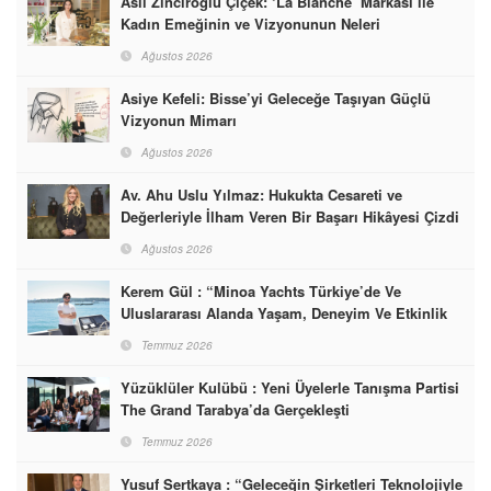
Aslı Zinciroğlu Çiçek: ‘La Blanche’ Markası ile
Kadın Emeğinin ve Vizyonunun Neleri
Başarabileceğinin En Güzel Örneğini Sunuyor
Ağustos 2026
Asiye Kefeli: Bisse’yi Geleceğe Taşıyan Güçlü
Vizyonun Mimarı
Ağustos 2026
Av. Ahu Uslu Yılmaz: Hukukta Cesareti ve
Değerleriyle İlham Veren Bir Başarı Hikâyesi Çizdi
Ağustos 2026
Kerem Gül : “Minoa Yachts Türkiye’de Ve
Uluslararası Alanda Yaşam, Deneyim Ve Etkinlik
Markası Olacak”
Temmuz 2026
Yüzüklüler Kulübü : Yeni Üyelerle Tanışma Partisi
The Grand Tarabya’da Gerçekleşti
Temmuz 2026
Yusuf Sertkaya : “Geleceğin Şirketleri Teknolojiyle