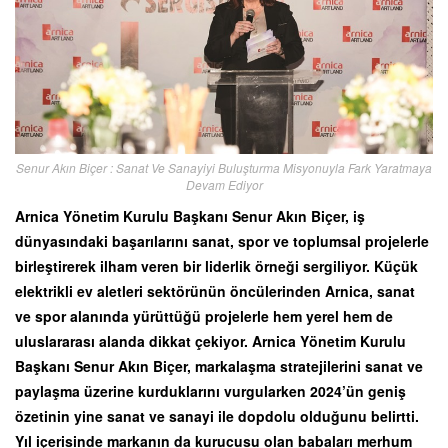
Senur Akın Biçer : Sanat Ve Sanayiyi Buluşturma Misyonuyla Fark Yaratmaya
Devam Ediyor
Arnica Yönetim Kurulu Başkanı Senur Akın Biçer, iş
dünyasındaki başarılarını sanat, spor ve toplumsal projelerle
birleştirerek ilham veren bir liderlik örneği sergiliyor. Küçük
elektrikli ev aletleri sektörünün öncülerinden Arnica, sanat
ve spor alanında yürüttüğü projelerle hem yerel hem de
uluslararası alanda dikkat çekiyor. Arnica Yönetim Kurulu
Başkanı Senur Akın Biçer, markalaşma stratejilerini sanat ve
paylaşma üzerine kurduklarını vurgularken 2024’ün geniş
özetinin yine sanat ve sanayi ile dopdolu olduğunu belirtti.
Yıl içerisinde markanın da kurucusu olan babaları merhum