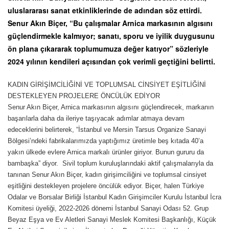
uluslararası sanat etkinliklerinde de adından söz ettirdi.
Senur Akın Biçer, “Bu çalışmalar Arnica markasının algısını
güçlendirmekle kalmıyor; sanatı, sporu ve iyilik duygusunu
ön plana çıkararak toplumumuza değer katıyor” sözleriyle
2024 yılının kendileri açısından çok verimli geçtiğini belirtti.
KADIN GİRİŞİMCİLİĞİNİ VE TOPLUMSAL CİNSİYET EŞİTLİĞİNİ
DESTEKLEYEN PROJELERE ÖNCÜLÜK EDİYOR
Senur Akın Biçer, Arnica markasının algısını güçlendirecek, markanın
başarılarla daha da ileriye taşıyacak adımlar atmaya devam
edeceklerini belirterek, “İstanbul ve Mersin Tarsus Organize Sanayi
Bölgesi’ndeki fabrikalarımızda yaptığımız üretimle beş kıtada 40’a
yakın ülkede evlere Arnica markalı ürünler giriyor. Bunun gururu da
bambaşka” diyor. Sivil toplum kuruluşlarındaki aktif çalışmalarıyla da
tanınan Senur Akın Biçer, kadın girişimciliğini ve toplumsal cinsiyet
eşitliğini destekleyen projelere öncülük ediyor. Biçer, halen Türkiye
Odalar ve Borsalar Birliği İstanbul Kadın Girişimciler Kurulu İstanbul İcra
Komitesi üyeliği, 2022-2026 dönemi İstanbul Sanayi Odası 52. Grup
Beyaz Eşya ve Ev Aletleri Sanayi Meslek Komitesi Başkanlığı, Küçük