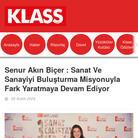
Yüzüklüler
Klass
Anasayfa
Haber
Röportaj
Davet
Kulübü
Ödülleri
Senur Akın Biçer : Sanat Ve
Sanayiyi Buluşturma Misyonuyla
Fark Yaratmaya Devam Ediyor
05 Aralık 2024