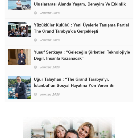
Uluslararası Alanda Yaşam, Deneyim Ve Etkinlik
Markası Olacak”
Temmuz 2026
Yüzüklüler Kulübü : Yeni Üyelerle Tanışma Partisi
The Grand Tarabya’da Gerçekleşti
Temmuz 2026
Yusuf Sertkaya : “Geleceğin Şirketleri Teknolojiyle
Değil, İnsanla Kazanacak”
Temmuz 2026
Uğur Talayhan : “The Grand Tarabya’yı,
İstanbul’un Sosyal Hayatına Yön Veren Bir
Destinasyon Haline Getirmeyi Hedefliyorum”
Temmuz 2026