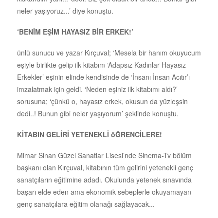
neler yaşıyoruz...’ diye konuştu.
‘BENİM EŞİM HAYASIZ BİR ERKEK!’
ünlü sunucu ve yazar Kırçuval; ‘Mesela bir hanım okuyucum
eşiyle birlikte gelip ilk kitabım ‘Adapsız Kadınlar Hayasız
Erkekler’ eşinin elinde kendisinde de ‘İnsanı İnsan Acıtır’ı
imzalatmak için geldi. ‘Neden eşiniz ilk kitabımı aldı?’
sorusuna; ‘çünkü o, hayasız erkek, okusun da yüzleşsin
dedi..! Bunun gibi neler yaşıyorum’ şeklinde konuştu.
KİTABIN GELİRİ YETENEKLİ öĞRENCİLERE!
Mimar Sinan Güzel Sanatlar Lisesi’nde Sinema-Tv bölüm
başkanı olan Kırçuval, kitabının tüm gelirini yetenekli genç
sanatçıların eğitimine adadı. Okulunda yetenek sınavında
başarı elde eden ama ekonomik sebeplerle okuyamayan
genç sanatçılara eğitim olanağı sağlayacak...