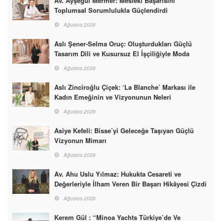
Av. Ayşegül Mermer: Mesleki Başarısını
Toplumsal Sorumlulukla Güçlendirdi
Ağustos 2026
Aslı Şener-Selma Oruç: Oluşturdukları Güçlü
Tasarım Dili ve Kusursuz El İşçiliğiyle Moda
Dünyasına İmzalarını Attılar
Ağustos 2026
Aslı Zinciroğlu Çiçek: ‘La Blanche’ Markası ile
Kadın Emeğinin ve Vizyonunun Neleri
Başarabileceğinin En Güzel Örneğini Sunuyor
Ağustos 2026
Asiye Kefeli: Bisse’yi Geleceğe Taşıyan Güçlü
Vizyonun Mimarı
Ağustos 2026
Av. Ahu Uslu Yılmaz: Hukukta Cesareti ve
Değerleriyle İlham Veren Bir Başarı Hikâyesi Çizdi
Ağustos 2026
Kerem Gül : “Minoa Yachts Türkiye’de Ve