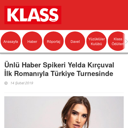
Yüzüklüler
Klass
Anasayfa
Haber
Röportaj
Davet
Kulübü
Ödülleri
Ünlü Haber Spikeri Yelda Kırçuval
İlk Romanıyla Türkiye Turnesinde
14 Şubat 2019