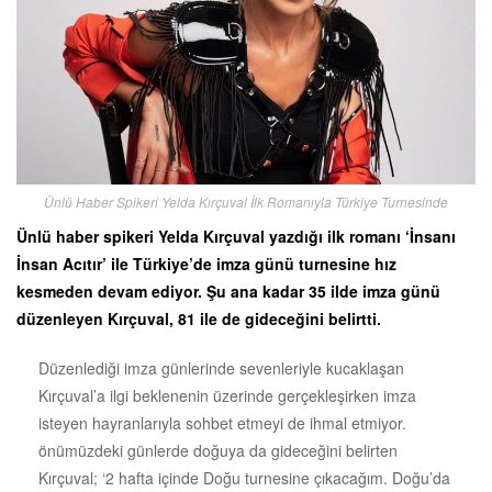
Ünlü Haber Spikeri Yelda Kırçuval İlk Romanıyla Türkiye Turnesinde
Ünlü haber spikeri Yelda Kırçuval yazdığı ilk romanı ‘İnsanı
İnsan Acıtır’ ile Türkiye’de imza günü turnesine hız
kesmeden devam ediyor. Şu ana kadar 35 ilde imza günü
düzenleyen Kırçuval, 81 ile de gideceğini belirtti.
Düzenlediği imza günlerinde sevenleriyle kucaklaşan
Kırçuval’a ilgi beklenenin üzerinde gerçekleşirken imza
isteyen hayranlarıyla sohbet etmeyi de ihmal etmiyor.
önümüzdeki günlerde doğuya da gideceğini belirten
Kırçuval; ‘2 hafta içinde Doğu turnesine çıkacağım. Doğu’da