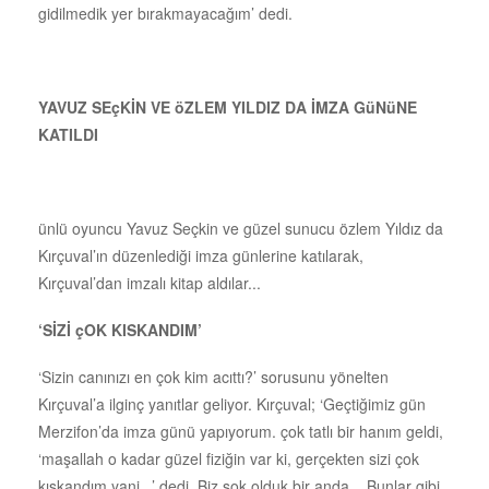
gidilmedik yer bırakmayacağım’ dedi.
YAVUZ SEçKİN VE öZLEM YILDIZ DA İMZA GüNüNE
KATILDI
ünlü oyuncu Yavuz Seçkin ve güzel sunucu özlem Yıldız da
Kırçuval’ın düzenlediği imza günlerine katılarak,
Kırçuval’dan imzalı kitap aldılar...
‘SİZİ çOK KISKANDIM’
‘Sizin canınızı en çok kim acıttı?’ sorusunu yönelten
Kırçuval’a ilginç yanıtlar geliyor. Kırçuval; ‘Geçtiğimiz gün
Merzifon’da imza günü yapıyorum. çok tatlı bir hanım geldi,
‘maşallah o kadar güzel fiziğin var ki, gerçekten sizi çok
kıskandım yani...’ dedi. Biz şok olduk bir anda... Bunlar gibi