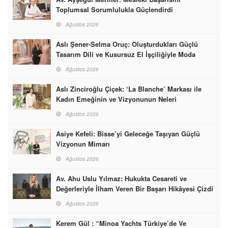
Toplumsal Sorumlulukla Güçlendirdi
Ağustos 2026
Aslı Şener-Selma Oruç: Oluşturdukları Güçlü
Tasarım Dili ve Kusursuz El İşçiliğiyle Moda
Dünyasına İmzalarını Attılar
Ağustos 2026
Aslı Zinciroğlu Çiçek: ‘La Blanche’ Markası ile
Kadın Emeğinin ve Vizyonunun Neleri
Başarabileceğinin En Güzel Örneğini Sunuyor
Ağustos 2026
Asiye Kefeli: Bisse’yi Geleceğe Taşıyan Güçlü
Vizyonun Mimarı
Ağustos 2026
Av. Ahu Uslu Yılmaz: Hukukta Cesareti ve
Değerleriyle İlham Veren Bir Başarı Hikâyesi Çizdi
Ağustos 2026
Kerem Gül : “Minoa Yachts Türkiye’de Ve