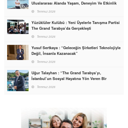
Uluslararası Alanda Yaşam, Deneyim Ve Etkinlik
Markası Olacak”
Temmuz 2026
Yüzüklüler Kulübü : Yeni Üyelerle Tanışma Partisi
The Grand Tarabya’da Gerçekleşti
Temmuz 2026
Yusuf Sertkaya : “Geleceğin Şirketleri Teknolojiyle
Değil, İnsanla Kazanacak”
Temmuz 2026
Uğur Talayhan : “The Grand Tarabya’yı,
İstanbul’un Sosyal Hayatına Yön Veren Bir
Destinasyon Haline Getirmeyi Hedefliyorum”
Temmuz 2026