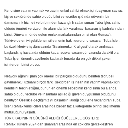
Kendisine yatırım yapmak ve gayrimenkul sahibi olmak için başvuran sayısız
kişiye sektöründe sahip olduğu bilgi ve tecrübe ışığında güvenilir bir
danışmanlık hizmeti ve birbirinden kazançlı fırsatlar sunan Tuba İşler, sahip
olduğu öngörü ve vizyon ile alanında fark yaratmayı başaran iş kadınlarından
birisi. Dünyanın önde gelen emlak markalarından birisi olan Remax’ı,
Türkiye’de en iyi şekilde temsil etmenin haklı gururunu yaşayan Tuba İşler,
bu özellikleriyle iş dünyasında ‘Gayrimenkul Kraliçesi’ olarak anılmaya
başlandı. İş hayatında olduğu kadar sosyal yaşam dünyasında da aktif olan
Tuba İşler, önemli davetlerde katılarak burada da en çok dikkat çeken
isimlerden birisi oluyor.
Network ağının işinin çok önemli bir parçası olduğunu belirten tecrübeli
gayrimenkul uzmanı birçok farklı sektörden iş insanının yatırım yapmak için
kendisini tercih ettiğini, bunun en önemli sebebinin kendisinin bu alanda
sahip olduğu tecrübe ve insanlara aşıladığı güven duygusunu olduğunu
belirtiyor. Özellikle geçtiğimiz yıl başarısını aldığı ödüllerle taçlandıran Tuba
İşler, ReMax temsilcileri arasında birden fazla kategoride birinci seçilmenin
mutluluğunu yaşadı.
TÜRK KADINININ GÜCÜNÜ ALDIĞI ÖDÜLLERLE GÖSTERDİ
ReMax Türkiye 2024 danışmanları arasında en çok ciro gerçekleştiren