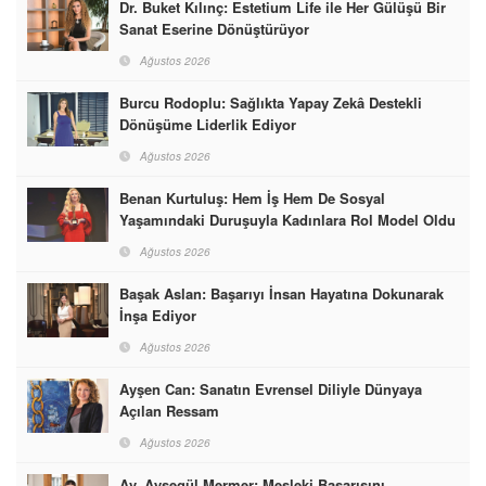
Dr. Buket Kılınç: Estetium Life ile Her Gülüşü Bir
Sanat Eserine Dönüştürüyor
Ağustos 2026
Burcu Rodoplu: Sağlıkta Yapay Zekâ Destekli
Dönüşüme Liderlik Ediyor
Ağustos 2026
Benan Kurtuluş: Hem İş Hem De Sosyal
Yaşamındaki Duruşuyla Kadınlara Rol Model Oldu
Ağustos 2026
Başak Aslan: Başarıyı İnsan Hayatına Dokunarak
İnşa Ediyor
Ağustos 2026
Ayşen Can: Sanatın Evrensel Diliyle Dünyaya
Açılan Ressam
Ağustos 2026
Av. Ayşegül Mermer: Mesleki Başarısını