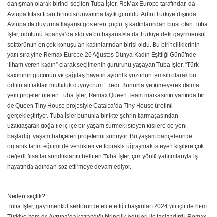
danışman olarak birinci seçilen Tuba İşler, ReMax Europe tarafından da
Avrupa kıtası ticari birincisi unvanına layık görüldü. Adını Türkiye dışında
Avrupa’da duyurma başarısı gösteren güçlü iş kadınlarından birisi olan Tuba
İşler, ödülünü İspanya’da aldı ve bu başarısıyla da Türkiye’deki gayrimenkul
sektörünün en çok konuşulan kadınlarından birisi oldu. Bu birinciliklerinin
yanı sıra yine Remax Europe 26 Ağustos Dünya Kadın Eşitliği Günü’nde
‘İlham veren kadın” olarak seçilmenin gururunu yaşayan Tuba İşler, “Türk
kadınının gücünün ve çağdaş hayatın aydınlık yüzünün temsili olarak bu
ödülü almaktan mutluluk duyuyorum.” dedi. Bununla yetinmeyerek daima
yeni projeler üreten Tuba İşler, Remax Queen Team markasının yanında bir
de Queen Tiny House projesiyle Çatalca’da Tiny House üretimi
gerçekleştiriyor. Tuba İşler bununla birlikte şehrin karmaşasından
uzaklaşarak doğa ile iç içe bir yaşam sürmek isteyen kişilere de yeni
başladığı yaşam bahçeleri projelerini sunuyor. Bu yaşam bahçelerinde
organik tarım eğitimi de verdikleri ve toprakla uğraşmak isteyen kişilere çok
değerli fırsatlar sunduklarını belirten Tuba İşler, çok yönlü yatırımlarıyla iş
hayatında adından söz ettirmeye devam ediyor.
Neden seçtik?
Tuba İşler, gayrimenkul sektöründe elde ettiği başarıları 2024 yılı içinde hem
Türkiye hem de Avrupa’da kazandığı birincilik ödülleri ile taçlandırdı. Remax