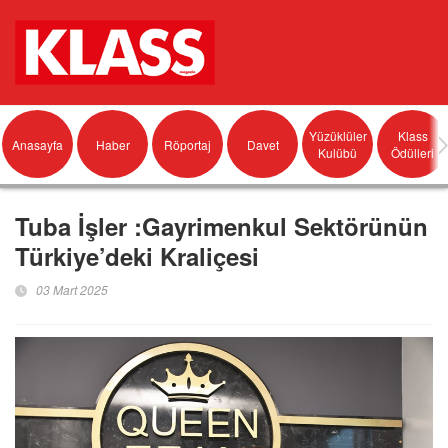
Yüzüklüler
Klass
Anasayfa
Haber
Röportaj
Davet
Kulübü
Ödülleri
Tuba İşler :Gayrimenkul Sektörünün
Türkiye’deki Kraliçesi
03 Mart 2025