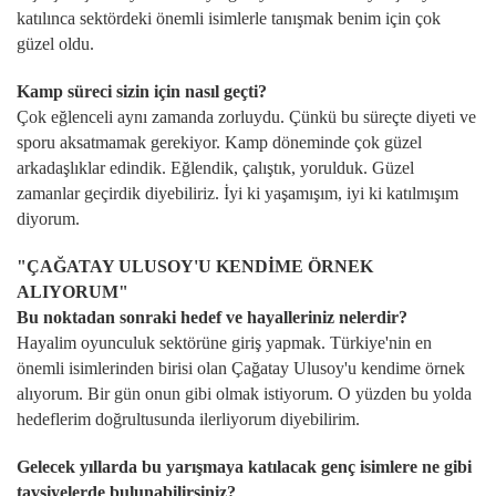
katılınca sektördeki önemli isimlerle tanışmak benim için çok
güzel oldu.
Kamp süreci sizin için nasıl geçti?
Çok eğlenceli aynı zamanda zorluydu. Çünkü bu süreçte diyeti ve
sporu aksatmamak gerekiyor. Kamp döneminde çok güzel
arkadaşlıklar edindik. Eğlendik, çalıştık, yorulduk. Güzel
zamanlar geçirdik diyebiliriz. İyi ki yaşamışım, iyi ki katılmışım
diyorum.
"ÇAĞATAY ULUSOY'U KENDİME ÖRNEK
ALIYORUM"
Bu noktadan sonraki hedef ve hayalleriniz nelerdir?
Hayalim oyunculuk sektörüne giriş yapmak. Türkiye'nin en
önemli isimlerinden birisi olan Çağatay Ulusoy'u kendime örnek
alıyorum. Bir gün onun gibi olmak istiyorum. O yüzden bu yolda
hedeflerim doğrultusunda ilerliyorum diyebilirim.
Gelecek yıllarda bu yarışmaya katılacak genç isimlere ne gibi
tavsiyelerde bulunabilirsiniz?