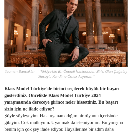
Teoman Sancaktar : ‘’ Türkiye'nin En Önemli İsimlerinden Birisi Olan Çağatay
Ulusoy’u Kendime Örnek Alıyorum ‘’
Klass Model Türkiye'de birinci seçilerek büyük bir başarı
gösterdiniz. Öncelikle Klass Model Türkiye 2024
yarışmasında dereceye girince neler hissettiniz. Bu başarı
sizin için ne ifade ediyor?
Şöyle söyleyeyim. Hala uyanamadığım bir rüyanın içerisinde
gibiyim. Çok mutluyum. Uyanmak da istemiyorum. Bu yarışma
benim için çok şey ifade ediyor. Hayallerime bir adım daha