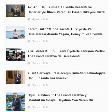
Av. Ahu Uslu Yılmaz: Hukukta Cesareti ve
Değerleriyle İlham Veren Bir Başarı Hikâyesi Çizdi
Ağustos 2026
Kerem Gül : “Minoa Yachts Türkiye’de Ve
Uluslararası Alanda Yaşam, Deneyim Ve Etkinlik
Markası Olacak”
Temmuz 2026
Yüzüklüler Kulübü : Yeni Üyelerle Tanışma Partisi
The Grand Tarabya’da Gerçekleşti
Temmuz 2026
Yusuf Sertkaya : “Geleceğin Şirketleri Teknolojiyle
Değil, İnsanla Kazanacak”
Temmuz 2026
Uğur Talayhan : “The Grand Tarabya’yı,
İstanbul’un Sosyal Hayatına Yön Veren Bir
Destinasyon Haline Getirmeyi Hedefliyorum”
Temmuz 2026