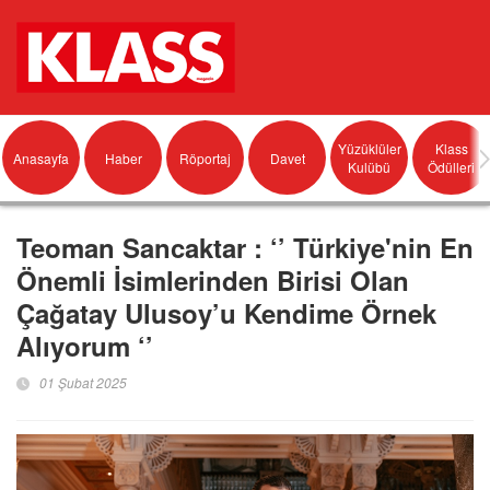
Yüzüklüler
Klass
Anasayfa
Haber
Röportaj
Davet
Kulübü
Ödülleri
Teoman Sancaktar : ‘’ Türkiye'nin En
Önemli İsimlerinden Birisi Olan
Çağatay Ulusoy’u Kendime Örnek
Alıyorum ‘’
01 Şubat 2025