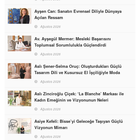
Ayşen Can: Sanatın Evrensel Diliyle Dünyaya
Açılan Ressam
Ağustos 2026
Av. Ayşegül Mermer: Mesleki Başarısını
Toplumsal Sorumlulukla Güçlendirdi
Ağustos 2026
Aslı Şener-Selma Oruç: Oluşturdukları Güçlü
Tasarım Dili ve Kusursuz El İşçiliğiyle Moda
Dünyasına İmzalarını Attılar
Ağustos 2026
Aslı Zinciroğlu Çiçek: ‘La Blanche’ Markası ile
Kadın Emeğinin ve Vizyonunun Neleri
Başarabileceğinin En Güzel Örneğini Sunuyor
Ağustos 2026
Asiye Kefeli: Bisse’yi Geleceğe Taşıyan Güçlü
Vizyonun Mimarı
Ağustos 2026