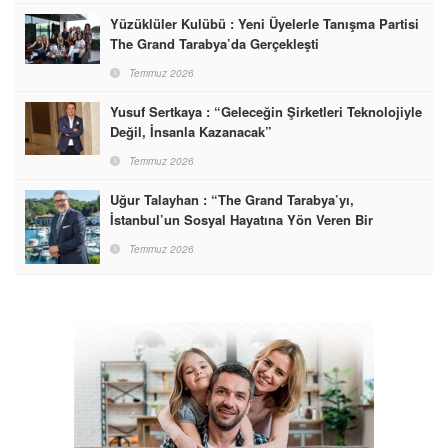
Yüzüklüler Kulübü : Yeni Üyelerle Tanışma Partisi
The Grand Tarabya’da Gerçekleşti
Temmuz 2026
Yusuf Sertkaya : “Geleceğin Şirketleri Teknolojiyle
Değil, İnsanla Kazanacak”
Temmuz 2026
Uğur Talayhan : “The Grand Tarabya’yı,
İstanbul’un Sosyal Hayatına Yön Veren Bir
Destinasyon Haline Getirmeyi Hedefliyorum”
Temmuz 2026