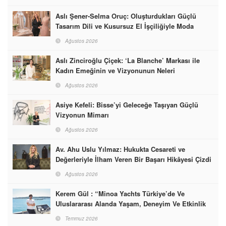
Aslı Şener-Selma Oruç: Oluşturdukları Güçlü
Tasarım Dili ve Kusursuz El İşçiliğiyle Moda
Dünyasına İmzalarını Attılar
Ağustos 2026
Aslı Zinciroğlu Çiçek: ‘La Blanche’ Markası ile
Kadın Emeğinin ve Vizyonunun Neleri
Başarabileceğinin En Güzel Örneğini Sunuyor
Ağustos 2026
Asiye Kefeli: Bisse’yi Geleceğe Taşıyan Güçlü
Vizyonun Mimarı
Ağustos 2026
Av. Ahu Uslu Yılmaz: Hukukta Cesareti ve
Değerleriyle İlham Veren Bir Başarı Hikâyesi Çizdi
Ağustos 2026
Kerem Gül : “Minoa Yachts Türkiye’de Ve
Uluslararası Alanda Yaşam, Deneyim Ve Etkinlik
Markası Olacak”
Temmuz 2026