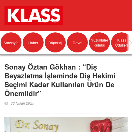
Yüzüklüler
Klass
Anasayfa
Haber
Röportaj
Davet
Kulübü
Ödülleri
Sonay Öztan Gökhan : “Diş
Beyazlatma İşleminde Diş Hekimi
Seçimi Kadar Kullanılan Ürün De
Önemlidir”
03 Nisan 2025