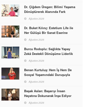
Dr. Çiğdem Üregen: Bilimi Yaşama
Dönüştürerek Alanında Fark
Yaratıyor
Ağustos 2026
Dr. Buket Kılınç: Estetium Life ile
Her Gülüşü Bir Sanat Eserine
Dönüştürüyor
Ağustos 2026
Burcu Rodoplu: Sağlıkta Yapay
Zekâ Destekli Dönüşüme Liderlik
Ediyor
Ağustos 2026
Benan Kurtuluş: Hem İş Hem De
Sosyal Yaşamındaki Duruşuyla
Kadınlara Rol Model Oldu
Ağustos 2026
Başak Aslan: Başarıyı İnsan
Hayatına Dokunarak İnşa Ediyor
Ağustos 2026