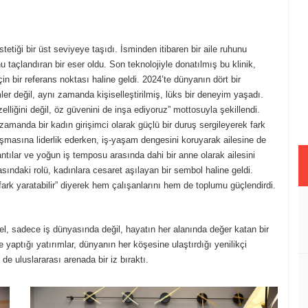
stetiği bir üst seviyeye taşıdı. İsminden itibaren bir aile ruhunu
u taçlandıran bir eser oldu. Son teknolojiyle donatılmış bu klinik,
in bir referans noktası haline geldi. 2024’te dünyanın dört bir
r değil, aynı zamanda kişiselleştirilmiş, lüks bir deneyim yaşadı.
liğini değil, öz güvenini de inşa ediyoruz” mottosuyla şekillendi.
ı zamanda bir kadın girişimci olarak güçlü bir duruş sergileyerek fark
lışmasına liderlik ederken, iş-yaşam dengesini koruyarak ailesine de
lantılar ve yoğun iş temposu arasında dahi bir anne olarak ailesini
sındaki rolü, kadınlara cesaret aşılayan bir sembol haline geldi.
fark yaratabilir” diyerek hem çalışanlarını hem de toplumu güçlendirdi.
l, sadece iş dünyasında değil, hayatın her alanında değer katan bir
 yaptığı yatırımlar, dünyanın her köşesine ulaştırdığı yenilikçi
de uluslararası arenada bir iz bıraktı.