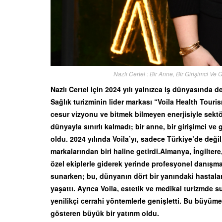
Nazlı Certel : Bir Anne, Bir Girişimci Ve
Nazlı Certel için 2024 yılı yalnızca iş dünyasında d
Sağlık turizminin lider markası “Voila Health Touris
cesur vizyonu ve bitmek bilmeyen enerjisiyle sekt
dünyayla sınırlı kalmadı; bir anne, bir girişimci ve 
oldu. 2024 yılında Voila’yı, sadece Türkiye’de deği
markalarından biri haline getirdi.Almanya, İngilte
özel ekiplerle giderek yerinde profesyonel danışmanl
sunarken; bu, dünyanın dört bir yanındaki hastalar
yaşattı. Ayrıca Voila, estetik ve medikal turizmde s
yenilikçi cerrahi yöntemlerle genişletti. Bu büyüme y
gösteren büyük bir yatırım oldu.