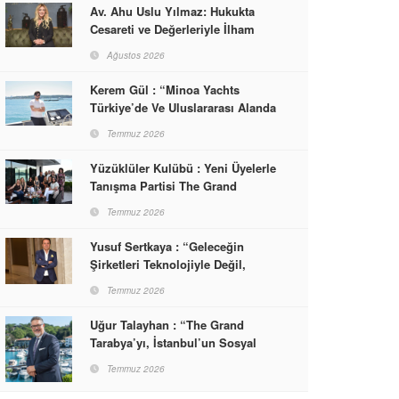
Av. Ahu Uslu Yılmaz: Hukukta
Cesareti ve Değerleriyle İlham
Veren Bir Başarı Hikâyesi Çizdi
Ağustos 2026
Kerem Gül : “Minoa Yachts
Türkiye’de Ve Uluslararası Alanda
Yaşam, Deneyim Ve Etkinlik
Temmuz 2026
Markası Olacak”
Yüzüklüler Kulübü : Yeni Üyelerle
Tanışma Partisi The Grand
Tarabya’da Gerçekleşti
Temmuz 2026
Yusuf Sertkaya : “Geleceğin
Şirketleri Teknolojiyle Değil,
İnsanla Kazanacak”
Temmuz 2026
Uğur Talayhan : “The Grand
Tarabya’yı, İstanbul’un Sosyal
Hayatına Yön Veren Bir
Temmuz 2026
Destinasyon Haline Getirmeyi
Hedefliyorum”