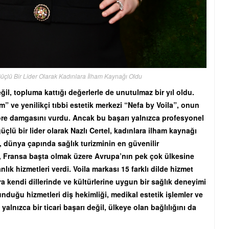
 Güçlü Bir Lider Olarak Kadınlara İlham Kaynağı Oldu
eğil, topluma kattığı değerlerle de unutulmaz bir yıl oldu.
m” ve yenilikçi tıbbi estetik merkezi “Nefa by Voila”, onun
öre damgasını vurdu. Ancak bu başarı yalnızca profesyonel
güçlü bir lider olarak Nazlı Certel, kadınlara ilham kaynağı
l, dünya çapında sağlık turizminin en güvenilir
re, Fransa başta olmak üzere Avrupa’nın pek çok ülkesine
ık hizmetleri verdi. Voila markası 15 farklı dilde hizmet
a kendi dillerinde ve kültürlerine uygun bir sağlık deneyimi
unduğu hizmetleri diş hekimliği, medikal estetik işlemler ve
alnızca bir ticari başarı değil, ülkeye olan bağlılığını da