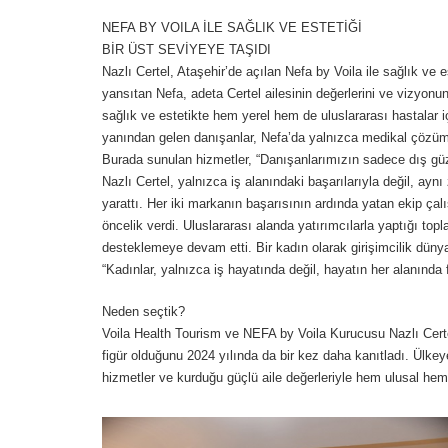
NEFA BY VOILA İLE SAĞLIK VE ESTETİĞİ
BİR ÜST SEVİYEYE TAŞIDI
Nazlı Certel, Ataşehir’de açılan Nefa by Voila ile sağlık ve e
yansıtan Nefa, adeta Certel ailesinin değerlerini ve vizyonun
sağlık ve estetikte hem yerel hem de uluslararası hastalar iç
yanından gelen danışanlar, Nefa’da yalnızca medikal çözümle
Burada sunulan hizmetler, “Danışanlarımızın sadece dış güzel
Nazlı Certel, yalnızca iş alanındaki başarılarıyla değil, ayn
yarattı. Her iki markanın başarısının ardında yatan ekip ça
öncelik verdi. Uluslararası alanda yatırımcılarla yaptığı top
desteklemeye devam etti. Bir kadın olarak girişimcilik dünya
“Kadınlar, yalnızca iş hayatında değil, hayatın her alanında 
Neden seçtik?
Voila Health Tourism ve NEFA by Voila Kurucusu Nazlı Certe
figür olduğunu 2024 yılında da bir kez daha kanıtladı. Ülkeye
hizmetler ve kurduğu güçlü aile değerleriyle hem ulusal hem 