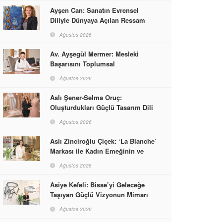
Ayşen Can: Sanatın Evrensel
Diliyle Dünyaya Açılan Ressam
Ağustos 2026
Av. Ayşegül Mermer: Mesleki
Başarısını Toplumsal
Sorumlulukla Güçlendirdi
Ağustos 2026
Aslı Şener-Selma Oruç:
Oluşturdukları Güçlü Tasarım Dili
ve Kusursuz El İşçiliğiyle Moda
Ağustos 2026
Dünyasına İmzalarını Attılar
Aslı Zinciroğlu Çiçek: ‘La Blanche’
Markası ile Kadın Emeğinin ve
Vizyonunun Neleri
Ağustos 2026
Başarabileceğinin En Güzel
Örneğini Sunuyor
Asiye Kefeli: Bisse’yi Geleceğe
Taşıyan Güçlü Vizyonun Mimarı
Ağustos 2026