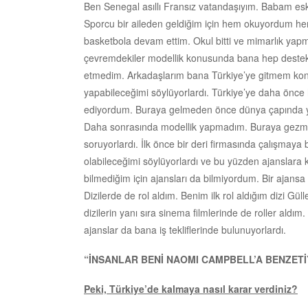
Ben Senegal asıllı Fransız vatandaşıyım. Babam eski
Sporcu bir aileden geldiğim için hem okuyordum 
basketbola devam ettim. Okul bitti ve mimarlık yapm
çevremdekiler modellik konusunda bana hep destek 
etmedim. Arkadaşlarım bana Türkiye’ye gitmem konu
yapabileceğimi söylüyorlardı. Türkiye’ye daha önc
ediyordum. Buraya gelmeden önce dünya çapında yap
Daha sonrasında modellik yapmadım. Buraya gezmek
soruyorlardı. İlk önce bir deri firmasında çalışmay
olabileceğimi söylüyorlardı ve bu yüzden ajanslara k
bilmediğim için ajansları da bilmiyordum. Bir ajansa 
Dizilerde de rol aldım. Benim ilk rol aldığım dizi Gü
dizilerin yanı sıra sinema filmlerinde de roller aldı
ajanslar da bana iş tekliflerinde bulunuyorlardı.
“İNSANLAR BENİ NAOMI CAMPBELL’A BENZET
Peki, Türkiye’de kalmaya nasıl karar verdiniz?