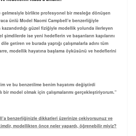
e gelmesiyle birlikte profesyonel bir mesleğe dönüşen
yaca ünlü Model Naomi Campbell’e benzerliğiyle
 kazandırdığı güzel fiziğiyle modellik yolunda ilerleyen
 şimdilerde ise yeni hedeflerin ve başarıların kapılarını
a dile getiren ve burada yaptığı çalışmalarla adını tüm
rre, modellik hayatına başlama öyküsünü ve hedeflerini
m ve bu benzetilme benim hayatımı değiştirdi
lı bir model olmak için çalışmalarımı gerçekleştiriyorum.”
a benzerliğinizle dikkatleri üzerinize çekiyorsunuz ve
kimdir, modellikten önce neler yapardı, öğrenebilir miyiz?