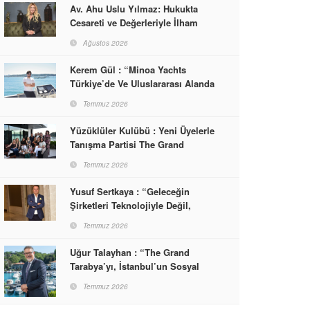
Av. Ahu Uslu Yılmaz: Hukukta
Cesareti ve Değerleriyle İlham
Veren Bir Başarı Hikâyesi Çizdi
Ağustos 2026
Kerem Gül : “Minoa Yachts
Türkiye’de Ve Uluslararası Alanda
Yaşam, Deneyim Ve Etkinlik
Temmuz 2026
Markası Olacak”
Yüzüklüler Kulübü : Yeni Üyelerle
Tanışma Partisi The Grand
Tarabya’da Gerçekleşti
Temmuz 2026
Yusuf Sertkaya : “Geleceğin
Şirketleri Teknolojiyle Değil,
İnsanla Kazanacak”
Temmuz 2026
Uğur Talayhan : “The Grand
Tarabya’yı, İstanbul’un Sosyal
Hayatına Yön Veren Bir
Temmuz 2026
Destinasyon Haline Getirmeyi
Hedefliyorum”