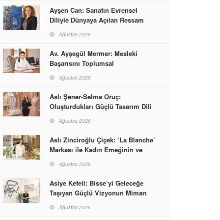
Ayşen Can: Sanatın Evrensel
Diliyle Dünyaya Açılan Ressam
Ağustos 2026
Av. Ayşegül Mermer: Mesleki
Başarısını Toplumsal
Sorumlulukla Güçlendirdi
Ağustos 2026
Aslı Şener-Selma Oruç:
Oluşturdukları Güçlü Tasarım Dili
ve Kusursuz El İşçiliğiyle Moda
Ağustos 2026
Dünyasına İmzalarını Attılar
Aslı Zinciroğlu Çiçek: ‘La Blanche’
Markası ile Kadın Emeğinin ve
Vizyonunun Neleri
Ağustos 2026
Başarabileceğinin En Güzel
Örneğini Sunuyor
Asiye Kefeli: Bisse’yi Geleceğe
Taşıyan Güçlü Vizyonun Mimarı
Ağustos 2026