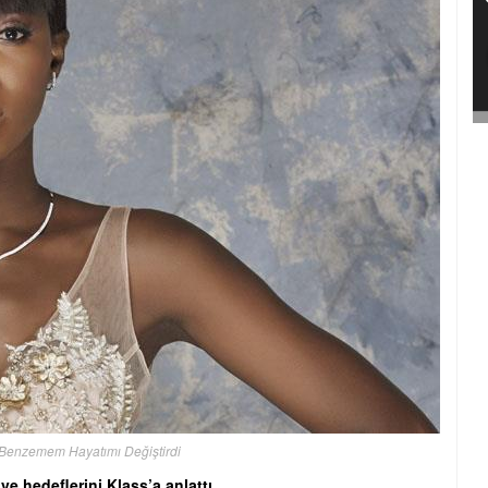
Benzemem Hayatımı Değiştirdi
 hedeflerini Klass’a anlattı..