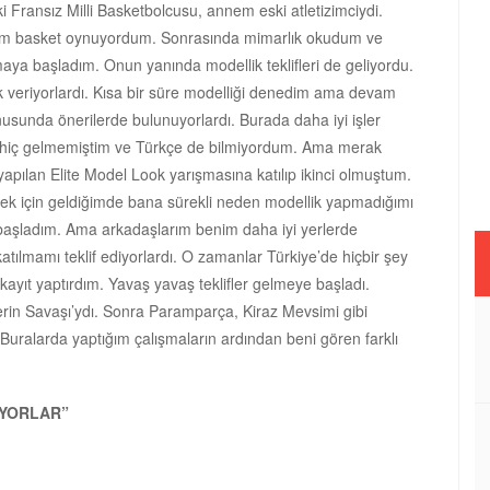
 Fransız Milli Basketbolcusu, annem eski atletizimciydi.
hem basket oynuyordum. Sonrasında mimarlık okudum ve
aya başladım. Onun yanında modellik teklifleri de geliyordu.
veriyorlardı. Kısa bir süre modelliği denedim ama devam
sunda önerilerde bulunuyorlardı. Burada daha iyi işler
e hiç gelmemiştim ve Türkçe de bilmiyordum. Ama merak
ılan Elite Model Look yarışmasına katılıp ikinci olmuştum.
 için geldiğimde bana sürekli neden modellik yapmadığımı
a başladım. Ama arkadaşlarım benim daha iyi yerlerde
atılmamı teklif ediyorlardı. O zamanlar Türkiye’de hiçbir şey
kayıt yaptırdım. Yavaş yavaş teklifler gelmeye başladı.
llerin Savaşı’ydı. Sonra Paramparça, Kiraz Mevsimi gibi
m. Buralarda yaptığım çalışmaların ardından beni gören farklı
İYORLAR”