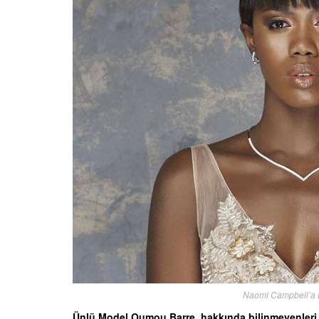
Naomi Campbell’a 
Ünlü Model Oumou Barre, hakkında bilinmeyenleri ve