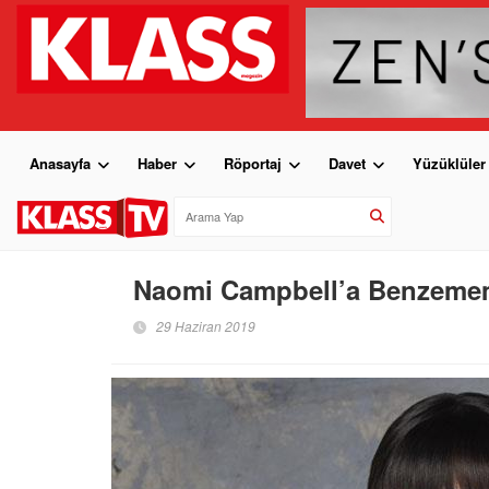
Anasayfa
Haber
Röportaj
Davet
Yüzüklüler
Naomi Campbell’a Benzemem 
29 Haziran 2019