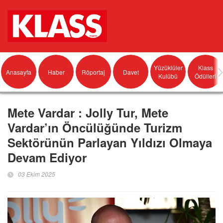
Yüzüklüler
Klass
Anasayfa
Haber
Röportaj
Davet
Kulübü
Ödülleri
Mete Vardar : Jolly Tur, Mete
Vardar’ın Öncülüğünde Turizm
Sektörünün Parlayan Yıldızı Olmaya
Devam Ediyor
03 Ekim 2025