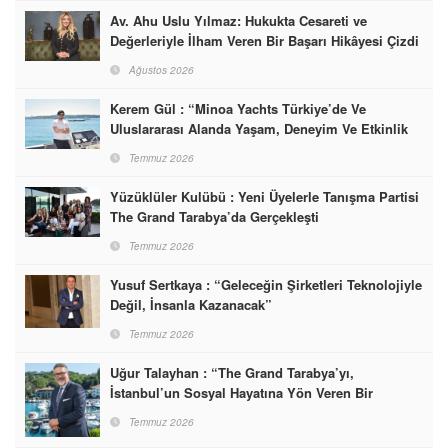
Av. Ahu Uslu Yılmaz: Hukukta Cesareti ve
Değerleriyle İlham Veren Bir Başarı Hikâyesi Çizdi
Ağustos 2026
Kerem Gül : “Minoa Yachts Türkiye’de Ve
Uluslararası Alanda Yaşam, Deneyim Ve Etkinlik
Markası Olacak”
Temmuz 2026
Yüzüklüler Kulübü : Yeni Üyelerle Tanışma Partisi
The Grand Tarabya’da Gerçekleşti
Temmuz 2026
Yusuf Sertkaya : “Geleceğin Şirketleri Teknolojiyle
Değil, İnsanla Kazanacak”
Temmuz 2026
Uğur Talayhan : “The Grand Tarabya’yı,
İstanbul’un Sosyal Hayatına Yön Veren Bir
Destinasyon Haline Getirmeyi Hedefliyorum”
Temmuz 2026