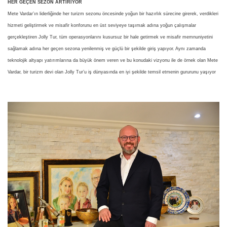
HER GEÇEN SEZON ARTIRIYOR
Mete Vardar’ın liderliğinde her turizm sezonu öncesinde yoğun bir hazırlık sürecine girerek, verdikleri
hizmeti geliştirmek ve misafir konforunu en üst seviyeye taşımak adına yoğun çalışmalar
gerçekleştiren Jolly Tur, tüm operasyonlarını kusursuz bir hale getirmek ve misafir memnuniyetini
sağlamak adına her geçen sezona yenilenmiş ve güçlü bir şekilde giriş yapıyor. Aynı zamanda
teknolojik altyapı yatırımlarına da büyük önem veren ve bu konudaki vizyonu ile de örnek olan Mete
Vardar, bir turizm devi olan Jolly Tur’u iş dünyasında en iyi şekilde temsil etmenin gururunu yaşıyor