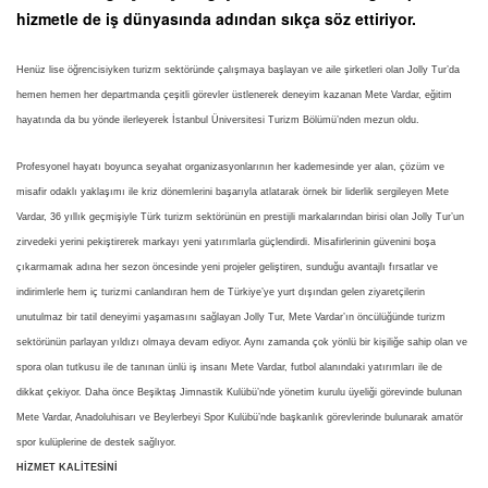
hizmetle de iş dünyasında adından sıkça söz ettiriyor.
Henüz lise öğrencisiyken turizm sektöründe çalışmaya başlayan ve aile şirketleri olan Jolly Tur’da
hemen hemen her departmanda çeşitli görevler üstlenerek deneyim kazanan Mete Vardar, eğitim
hayatında da bu yönde ilerleyerek İstanbul Üniversitesi Turizm Bölümü’nden mezun oldu.
Profesyonel hayatı boyunca seyahat organizasyonlarının her kademesinde yer alan, çözüm ve
misafir odaklı yaklaşımı ile kriz dönemlerini başarıyla atlatarak örnek bir liderlik sergileyen Mete
Vardar, 36 yıllık geçmişiyle Türk turizm sektörünün en prestijli markalarından birisi olan Jolly Tur’un
zirvedeki yerini pekiştirerek markayı yeni yatırımlarla güçlendirdi. Misafirlerinin güvenini boşa
çıkarmamak adına her sezon öncesinde yeni projeler geliştiren, sunduğu avantajlı fırsatlar ve
indirimlerle hem iç turizmi canlandıran hem de Türkiye’ye yurt dışından gelen ziyaretçilerin
unutulmaz bir tatil deneyimi yaşamasını sağlayan Jolly Tur, Mete Vardar’ın öncülüğünde turizm
sektörünün parlayan yıldızı olmaya devam ediyor. Aynı zamanda çok yönlü bir kişiliğe sahip olan ve
spora olan tutkusu ile de tanınan ünlü iş insanı Mete Vardar, futbol alanındaki yatırımları ile de
dikkat çekiyor. Daha önce Beşiktaş Jimnastik Kulübü’nde yönetim kurulu üyeliği görevinde bulunan
Mete Vardar, Anadoluhisarı ve Beylerbeyi Spor Kulübü’nde başkanlık görevlerinde bulunarak amatör
spor kulüplerine de destek sağlıyor.
HİZMET KALİTESİNİ