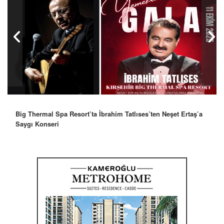
Big Thermal Spa Resort’ta İbrahim Tatlıses’ten Neşet Ertaş’a
Robbie Williams’tan İstanbul’a Mesaj: “Unutulmaz Bir Gece
Saygı Konseri
Olacak”