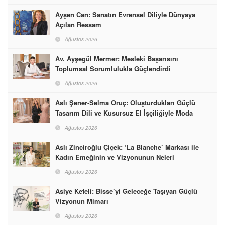
Ayşen Can: Sanatın Evrensel Diliyle Dünyaya
Açılan Ressam
Ağustos 2026
Av. Ayşegül Mermer: Mesleki Başarısını
Toplumsal Sorumlulukla Güçlendirdi
Ağustos 2026
Aslı Şener-Selma Oruç: Oluşturdukları Güçlü
Tasarım Dili ve Kusursuz El İşçiliğiyle Moda
Dünyasına İmzalarını Attılar
Ağustos 2026
Aslı Zinciroğlu Çiçek: ‘La Blanche’ Markası ile
Kadın Emeğinin ve Vizyonunun Neleri
Başarabileceğinin En Güzel Örneğini Sunuyor
Ağustos 2026
Asiye Kefeli: Bisse’yi Geleceğe Taşıyan Güçlü
Vizyonun Mimarı
Ağustos 2026