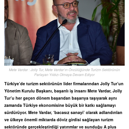
Mete Vardar : Jolly Tur, Mete Vardar’ın Öncülüğünde Turizm Sektörünün
Parlayan Yıldızı Olmaya Devam Ediyor
Türkiye’de turizm sektörünün lider firmalarından Jolly Tur’un
Yönetim Kurulu Başkanı, başarılı iş insanı Mete Vardar, Jolly
Tur’u her geçen dönem başarıdan başarıya taşıyarak aynı
zamanda Türkiye ekonomisine büyük bir katkı sağlamayı
sürdürüyor. Mete Vardar, ‘bacasız sanayi’ olarak adlandırılan
ve ülkeye önemli miktarda döviz girdisi sağlayan turizm
sektöründe gerçekleştirdiği yatırımlar ve sunduğu A plus