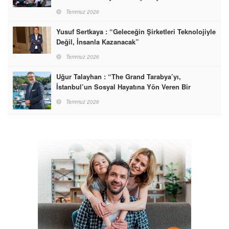
Temmuz 2026
Yusuf Sertkaya : “Geleceğin Şirketleri Teknolojiyle
Değil, İnsanla Kazanacak”
Temmuz 2026
Uğur Talayhan : “The Grand Tarabya’yı,
İstanbul’un Sosyal Hayatına Yön Veren Bir
Destinasyon Haline Getirmeyi Hedefliyorum”
Temmuz 2026