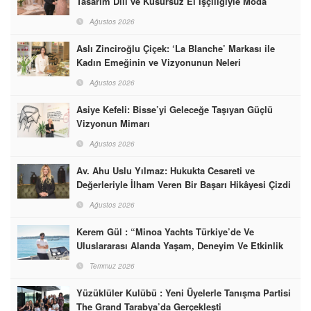
Tasarım Dili ve Kusursuz El İşçiliğiyle Moda
Dünyasına İmzalarını Attılar
Ağustos 2026
Aslı Zinciroğlu Çiçek: ‘La Blanche’ Markası ile
Kadın Emeğinin ve Vizyonunun Neleri
Başarabileceğinin En Güzel Örneğini Sunuyor
Ağustos 2026
Asiye Kefeli: Bisse’yi Geleceğe Taşıyan Güçlü
Vizyonun Mimarı
Ağustos 2026
Av. Ahu Uslu Yılmaz: Hukukta Cesareti ve
Değerleriyle İlham Veren Bir Başarı Hikâyesi Çizdi
Ağustos 2026
Kerem Gül : “Minoa Yachts Türkiye’de Ve
Uluslararası Alanda Yaşam, Deneyim Ve Etkinlik
Markası Olacak”
Temmuz 2026
Yüzüklüler Kulübü : Yeni Üyelerle Tanışma Partisi
The Grand Tarabya’da Gerçekleşti