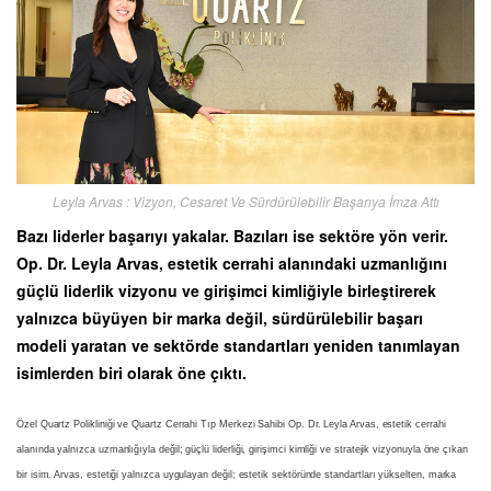
Leyla Arvas : Vizyon, Cesaret Ve Sürdürülebilir Başarıya İmza Attı
Bazı liderler başarıyı yakalar. Bazıları ise sektöre yön verir.
Op. Dr. Leyla Arvas, estetik cerrahi alanındaki uzmanlığını
güçlü liderlik vizyonu ve girişimci kimliğiyle birleştirerek
yalnızca büyüyen bir marka değil, sürdürülebilir başarı
modeli yaratan ve sektörde standartları yeniden tanımlayan
isimlerden biri olarak öne çıktı.
Özel Quartz Polikliniği ve Quartz Cerrahi Tıp Merkezi Sahibi Op. Dr. Leyla Arvas, estetik cerrahi
alanında yalnızca uzmanlığıyla değil; güçlü liderliği, girişimci kimliği ve stratejik vizyonuyla öne çıkan
bir isim. Arvas, estetiği yalnızca uygulayan değil; estetik sektöründe standartları yükselten, marka