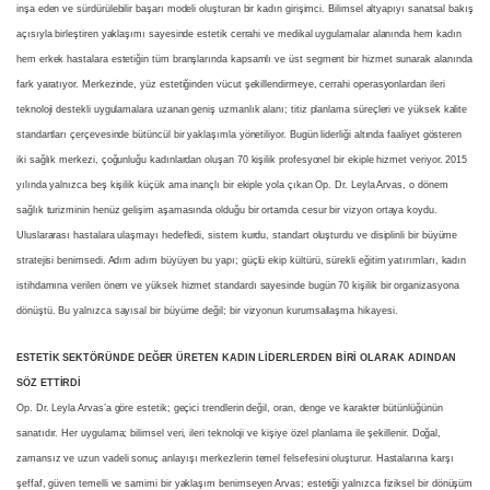
inşa eden ve sürdürülebilir başarı modeli oluşturan bir kadın girişimci. Bilimsel altyapıyı sanatsal bakış
açısıyla birleştiren yaklaşımı sayesinde estetik cerrahi ve medikal uygulamalar alanında hem kadın
hem erkek hastalara estetiğin tüm branşlarında kapsamlı ve üst segment bir hizmet sunarak alanında
fark yaratıyor. Merkezinde, yüz estetiğinden vücut şekillendirmeye, cerrahi operasyonlardan ileri
teknoloji destekli uygulamalara uzanan geniş uzmanlık alanı; titiz planlama süreçleri ve yüksek kalite
standartları çerçevesinde bütüncül bir yaklaşımla yönetiliyor. Bugün liderliği altında faaliyet gösteren
iki sağlık merkezi, çoğunluğu kadınlardan oluşan 70 kişilik profesyonel bir ekiple hizmet veriyor. 2015
yılında yalnızca beş kişilik küçük ama inançlı bir ekiple yola çıkan Op. Dr. Leyla Arvas, o dönem
sağlık turizminin henüz gelişim aşamasında olduğu bir ortamda cesur bir vizyon ortaya koydu.
Uluslararası hastalara ulaşmayı hedefledi, sistem kurdu, standart oluşturdu ve disiplinli bir büyüme
stratejisi benimsedi. Adım adım büyüyen bu yapı; güçlü ekip kültürü, sürekli eğitim yatırımları, kadın
istihdamına verilen önem ve yüksek hizmet standardı sayesinde bugün 70 kişilik bir organizasyona
dönüştü. Bu yalnızca sayısal bir büyüme değil; bir vizyonun kurumsallaşma hikayesi.
ESTETİK SEKTÖRÜNDE DEĞER ÜRETEN KADIN LİDERLERDEN BİRİ OLARAK ADINDAN
SÖZ ETTİRDİ
Op. Dr. Leyla Arvas’a göre estetik; geçici trendlerin değil, oran, denge ve karakter bütünlüğünün
sanatıdır. Her uygulama; bilimsel veri, ileri teknoloji ve kişiye özel planlama ile şekillenir. Doğal,
zamansız ve uzun vadeli sonuç anlayışı merkezlerin temel felsefesini oluşturur. Hastalarına karşı
şeffaf, güven temelli ve samimi bir yaklaşım benimseyen Arvas; estetiği yalnızca fiziksel bir dönüşüm