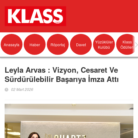
Yüzüklüler
Klass
Anasayfa
Haber
Röportaj
Davet
Kulübü
Ödülleri
Leyla Arvas : Vizyon, Cesaret Ve
Sürdürülebilir Başarıya İmza Attı
02 Mart 2026