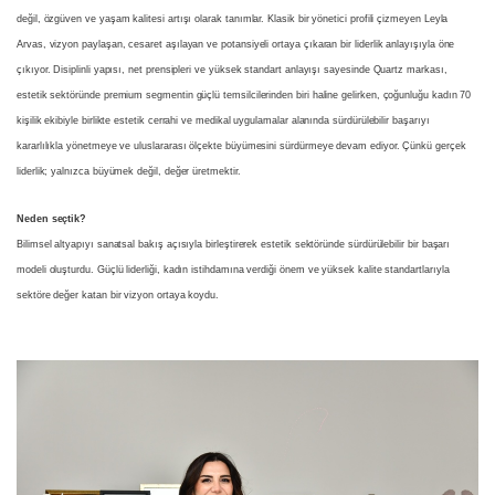
değil, özgüven ve yaşam kalitesi artışı olarak tanımlar. Klasik bir yönetici profili çizmeyen Leyla
Arvas, vizyon paylaşan, cesaret aşılayan ve potansiyeli ortaya çıkaran bir liderlik anlayışıyla öne
çıkıyor. Disiplinli yapısı, net prensipleri ve yüksek standart anlayışı sayesinde Quartz markası,
estetik sektöründe premium segmentin güçlü temsilcilerinden biri haline gelirken, çoğunluğu kadın 70
kişilik ekibiyle birlikte estetik cerrahi ve medikal uygulamalar alanında sürdürülebilir başarıyı
kararlılıkla yönetmeye ve uluslararası ölçekte büyümesini sürdürmeye devam ediyor. Çünkü gerçek
liderlik; yalnızca büyümek değil, değer üretmektir.
Neden seçtik?
Bilimsel altyapıyı sanatsal bakış açısıyla birleştirerek estetik sektöründe sürdürülebilir bir başarı
modeli oluşturdu. Güçlü liderliği, kadın istihdamına verdiği önem ve yüksek kalite standartlarıyla
sektöre değer katan bir vizyon ortaya koydu.