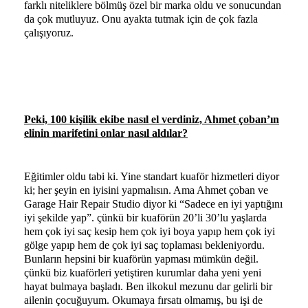
farklı niteliklere bölmüş özel bir marka oldu ve sonucundan
da çok mutluyuz. Onu ayakta tutmak için de çok fazla
çalışıyoruz.
Peki, 100 kişilik ekibe nasıl el verdiniz, Ahmet çoban’ın
elinin marifetini onlar nasıl aldılar?
Eğitimler oldu tabi ki. Yine standart kuaför hizmetleri diyor
ki; her şeyin en iyisini yapmalısın. Ama Ahmet çoban ve
Garage Hair Repair Studio diyor ki “Sadece en iyi yaptığını
iyi şekilde yap”. çünkü bir kuaförün 20’li 30’lu yaşlarda
hem çok iyi saç kesip hem çok iyi boya yapıp hem çok iyi
gölge yapıp hem de çok iyi saç toplaması bekleniyordu.
Bunların hepsini bir kuaförün yapması mümkün değil.
çünkü biz kuaförleri yetiştiren kurumlar daha yeni yeni
hayat bulmaya başladı. Ben ilkokul mezunu dar gelirli bir
ailenin çocuğuyum. Okumaya fırsatı olmamış, bu işi de