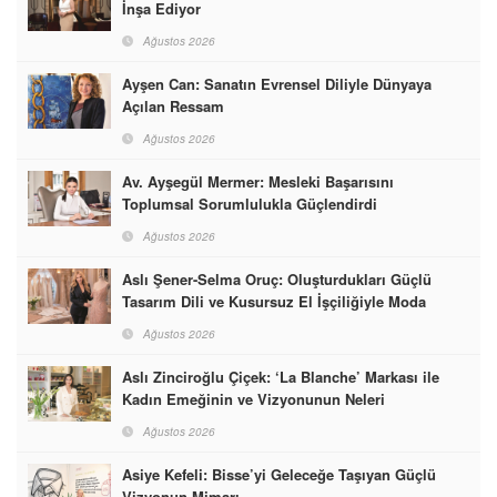
İnşa Ediyor
Ağustos 2026
Ayşen Can: Sanatın Evrensel Diliyle Dünyaya
Açılan Ressam
Ağustos 2026
Av. Ayşegül Mermer: Mesleki Başarısını
Toplumsal Sorumlulukla Güçlendirdi
Ağustos 2026
Aslı Şener-Selma Oruç: Oluşturdukları Güçlü
Tasarım Dili ve Kusursuz El İşçiliğiyle Moda
Dünyasına İmzalarını Attılar
Ağustos 2026
Aslı Zinciroğlu Çiçek: ‘La Blanche’ Markası ile
Kadın Emeğinin ve Vizyonunun Neleri
Başarabileceğinin En Güzel Örneğini Sunuyor
Ağustos 2026
Asiye Kefeli: Bisse’yi Geleceğe Taşıyan Güçlü
Vizyonun Mimarı