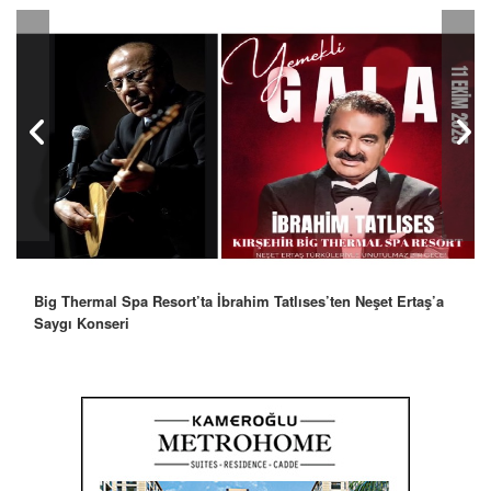
Big Thermal Spa Resort’ta İbrahim Tatlıses’ten Neşet Ertaş’a
Robbie Williams’tan İstanbul’a Mesaj: “Unutulmaz Bir Gece
Saygı Konseri
Olacak”