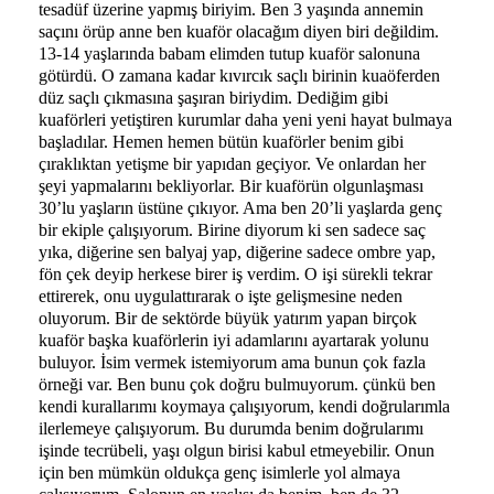
tesadüf üzerine yapmış biriyim. Ben 3 yaşında annemin
saçını örüp anne ben kuaför olacağım diyen biri değildim.
13-14 yaşlarında babam elimden tutup kuaför salonuna
götürdü. O zamana kadar kıvırcık saçlı birinin kuaöferden
düz saçlı çıkmasına şaşıran biriydim. Dediğim gibi
kuaförleri yetiştiren kurumlar daha yeni yeni hayat bulmaya
başladılar. Hemen hemen bütün kuaförler benim gibi
çıraklıktan yetişme bir yapıdan geçiyor. Ve onlardan her
şeyi yapmalarını bekliyorlar. Bir kuaförün olgunlaşması
30’lu yaşların üstüne çıkıyor. Ama ben 20’li yaşlarda genç
bir ekiple çalışıyorum. Birine diyorum ki sen sadece saç
yıka, diğerine sen balyaj yap, diğerine sadece ombre yap,
fön çek deyip herkese birer iş verdim. O işi sürekli tekrar
ettirerek, onu uygulattırarak o işte gelişmesine neden
oluyorum. Bir de sektörde büyük yatırım yapan birçok
kuaför başka kuaförlerin iyi adamlarını ayartarak yolunu
buluyor. İsim vermek istemiyorum ama bunun çok fazla
örneği var. Ben bunu çok doğru bulmuyorum. çünkü ben
kendi kurallarımı koymaya çalışıyorum, kendi doğrularımla
ilerlemeye çalışıyorum. Bu durumda benim doğrularımı
işinde tecrübeli, yaşı olgun birisi kabul etmeyebilir. Onun
için ben mümkün oldukça genç isimlerle yol almaya