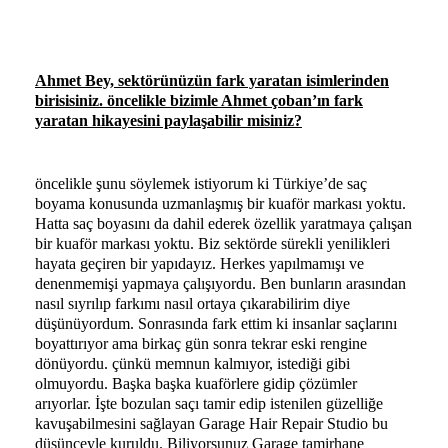
Ahmet Bey, sektörünüzün fark yaratan isimlerinden
birisisiniz. öncelikle bizimle Ahmet çoban’ın fark
yaratan hikayesini paylaşabilir misiniz?
öncelikle şunu söylemek istiyorum ki Türkiye’de saç
boyama konusunda uzmanlaşmış bir kuaför markası yoktu.
Hatta saç boyasını da dahil ederek özellik yaratmaya çalışan
bir kuaför markası yoktu. Biz sektörde sürekli yenilikleri
hayata geçiren bir yapıdayız. Herkes yapılmamışı ve
denenmemişi yapmaya çalışıyordu. Ben bunların arasından
nasıl sıyrılıp farkımı nasıl ortaya çıkarabilirim diye
düşünüyordum. Sonrasında fark ettim ki insanlar saçlarını
boyattırıyor ama birkaç gün sonra tekrar eski rengine
dönüyordu. çünkü memnun kalmıyor, istediği gibi
olmuyordu. Başka başka kuaförlere gidip çözümler
arıyorlar. İşte bozulan saçı tamir edip istenilen güzelliğe
kavuşabilmesini sağlayan Garage Hair Repair Studio bu
düşünceyle kuruldu. Biliyorsunuz Garage tamirhane