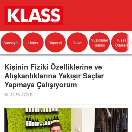
Yüzüklüler
Klass
Anasayfa
Haber
Röportaj
Davet
Kulübü
Ödülleri
Kişinin Fiziki Özelliklerine ve
Alışkanlıklarına Yakışır Saçlar
Yapmaya Çalışıyorum
31 Mart 2018