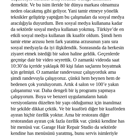
demektir. Ve bu isim ileride bir dünya markası olmamıza
neden olacakmış gibi geliyor. Yani tamir etmeye yönelik
teknikler geliştirip yaptığım bu çalışmaları da sosyal medya
aracılığıyla duyurdum. Ben sosyal medya kullanana kadar
da sektörde sosyal medya kullanan yokmuş. Türkiye’de en
etkili sosyal medya kullanan ilk kuaför oldum. Şimdi hem
tamir etme arzusu hem fark yaratma arzusunun yanı sıra
sosyal medyayla da iyi ilişkilendik. Sonrasında da herkesin
ziyaret etmek istediği bir salon haline geldik. Geçenlerde
geçmişe dair bir video seyrettik. O zamanki videoda saat
10:30’da içeride yaklaşık 80 kişi falan saçlarını boyatmak
için gelmişti. O zamanlar randevusuz çalışıyorduk ama
şimdi randevuyla çalışıyoruz. çünkü hem beynen hem de
bedenen çok yoruluyorum. Artık 4 salon ve 100’e yakın
çalışanımız var. Daha dengeli bir iş programı yapmaya
çalışıyorum. Boya ve benzeri uygulamaların hatalı
versiyonlarını düzelten bir yapı olduğumuz için inanılmaz
bir şekilde dikkat çektik. Ve bir kuaförü diğer bir kuaförden
ayıran hiçbir özellik yoktur. Ama bir restoranı diğer
restorandan ayıran çok fazla özellik var. çünkü kendine has
bir menüsü var. Garage Hair Repair Studio da sektörde
kendine has menüsünü yaratmış, bunu servis isimleriyle