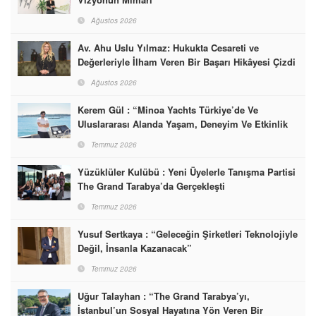
Ağustos 2026
Av. Ahu Uslu Yılmaz: Hukukta Cesareti ve
Değerleriyle İlham Veren Bir Başarı Hikâyesi Çizdi
Ağustos 2026
Kerem Gül : “Minoa Yachts Türkiye’de Ve
Uluslararası Alanda Yaşam, Deneyim Ve Etkinlik
Markası Olacak”
Temmuz 2026
Yüzüklüler Kulübü : Yeni Üyelerle Tanışma Partisi
The Grand Tarabya’da Gerçekleşti
Temmuz 2026
Yusuf Sertkaya : “Geleceğin Şirketleri Teknolojiyle
Değil, İnsanla Kazanacak”
Temmuz 2026
Uğur Talayhan : “The Grand Tarabya’yı,
İstanbul’un Sosyal Hayatına Yön Veren Bir