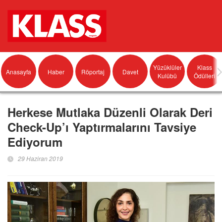
Yüzüklüler
Klass
Anasayfa
Haber
Röportaj
Davet
Kulübü
Ödülleri
Herkese Mutlaka Düzenli Olarak Deri
Check-Up’ı Yaptırmalarını Tavsiye
Ediyorum
29 Haziran 2019