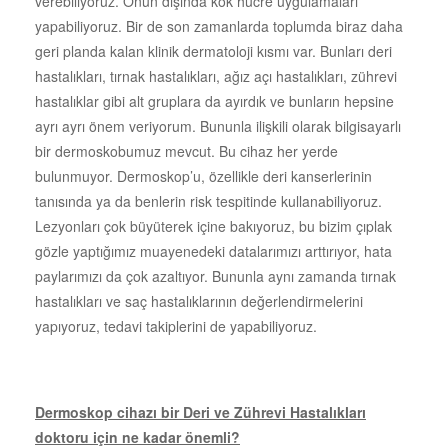
verebiliyoruz. Onun dışında kök hücre uygulamaları
yapabiliyoruz. Bir de son zamanlarda toplumda biraz daha
geri planda kalan klinik dermatoloji kısmı var. Bunları deri
hastalıkları, tırnak hastalıkları, ağız açı hastalıkları, zührevi
hastalıklar gibi alt gruplara da ayırdık ve bunların hepsine
ayrı ayrı önem veriyorum. Bununla ilişkili olarak bilgisayarlı
bir dermoskobumuz mevcut. Bu cihaz her yerde
bulunmuyor. Dermoskop’u, özellikle deri kanserlerinin
tanısında ya da benlerin risk tespitinde kullanabiliyoruz.
Lezyonları çok büyüterek içine bakıyoruz, bu bizim çıplak
gözle yaptığımız muayenedeki datalarımızı arttırıyor, hata
paylarımızı da çok azaltıyor. Bununla aynı zamanda tırnak
hastalıkları ve saç hastalıklarının değerlendirmelerini
yapıyoruz, tedavi takiplerini de yapabiliyoruz.
Dermoskop cihazı bir Deri ve Zührevi Hastalıkları
doktoru için ne kadar önemli?