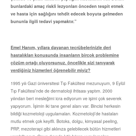
bunlardaki amaç riskli lezyonları önceden tespit etmek
ve hasta için sağlığını tehdit edecek boyuta gelmeden
bununla ilgili tedavi yapmaktır.”
Emel Hanım, yıllara dayanan tecrübelerinizle deri
hastalıkları konusunda insanların birçok problemine
çözüm ortağı oluyorsunuz. öncelikle sizi tanıyarak
verdiğiniz hizmetleri öğrenebilir miyiz?
1995 yılı Gazi üniversitesi Tıp Fakültesi mezunuyum, 9 Eylül
Tıp Fakültesi’nde de dermatoloji ihtisası yaptım. 2000
yılından beri mesleğimi icra ediyorum ve işimi çok severek
yapıyorum. İşimin iki tane genel alanı var. Bincisi herkesin
bildiği kozmetoloji uygulamaları. Kozmetoloji’de hastaları
mutlu etmek çok keyifli. Botoks, dolgu, kimyasal peeling,
PRP, mezoterapi gibi aklınıza gelebilecek bütün hizmetleri