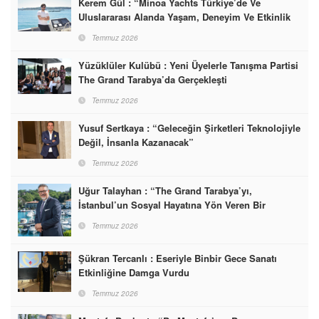
Kerem Gül : “Minoa Yachts Türkiye’de Ve
Uluslararası Alanda Yaşam, Deneyim Ve Etkinlik
Markası Olacak”
Temmuz 2026
Yüzüklüler Kulübü : Yeni Üyelerle Tanışma Partisi
The Grand Tarabya’da Gerçekleşti
Temmuz 2026
Yusuf Sertkaya : “Geleceğin Şirketleri Teknolojiyle
Değil, İnsanla Kazanacak”
Temmuz 2026
Uğur Talayhan : “The Grand Tarabya’yı,
İstanbul’un Sosyal Hayatına Yön Veren Bir
Destinasyon Haline Getirmeyi Hedefliyorum”
Temmuz 2026
Şükran Tercanlı : Eseriyle Binbir Gece Sanatı
Etkinliğine Damga Vurdu
Temmuz 2026