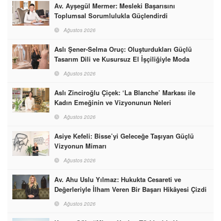
Av. Ayşegül Mermer: Mesleki Başarısını
Toplumsal Sorumlulukla Güçlendirdi
Ağustos 2026
Aslı Şener-Selma Oruç: Oluşturdukları Güçlü
Tasarım Dili ve Kusursuz El İşçiliğiyle Moda
Dünyasına İmzalarını Attılar
Ağustos 2026
Aslı Zinciroğlu Çiçek: ‘La Blanche’ Markası ile
Kadın Emeğinin ve Vizyonunun Neleri
Başarabileceğinin En Güzel Örneğini Sunuyor
Ağustos 2026
Asiye Kefeli: Bisse’yi Geleceğe Taşıyan Güçlü
Vizyonun Mimarı
Ağustos 2026
Av. Ahu Uslu Yılmaz: Hukukta Cesareti ve
Değerleriyle İlham Veren Bir Başarı Hikâyesi Çizdi
Ağustos 2026