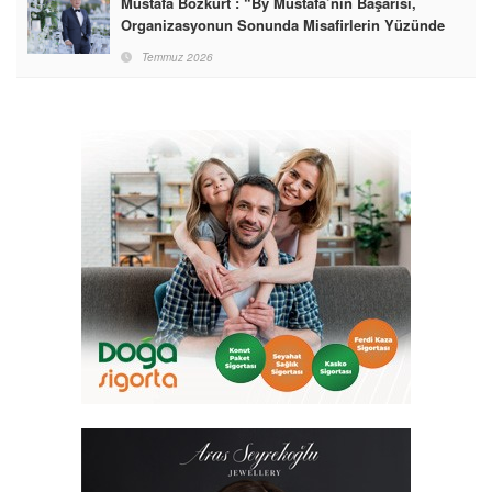
Mustafa Bozkurt : “By Mustafa’nın Başarısı,
Organizasyonun Sonunda Misafirlerin Yüzünde
Gördüğümüz Mutluluktur”
Temmuz 2026