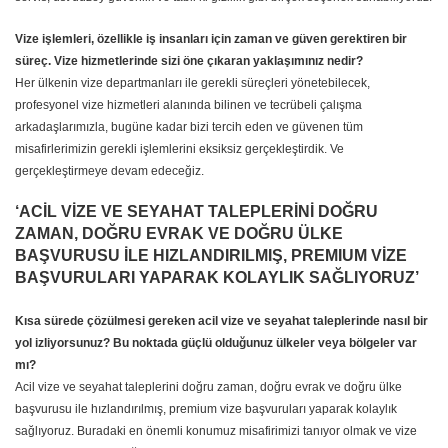
Vize işlemleri, özellikle iş insanları için zaman ve güven gerektiren bir
süreç. Vize hizmetlerinde sizi öne çıkaran yaklaşımınız nedir?
Her ülkenin vize departmanları ile gerekli süreçleri yönetebilecek,
profesyonel vize hizmetleri alanında bilinen ve tecrübeli çalışma
arkadaşlarımızla, bugüne kadar bizi tercih eden ve güvenen tüm
misafirlerimizin gerekli işlemlerini eksiksiz gerçekleştirdik. Ve
gerçekleştirmeye devam edeceğiz.
‘ACİL VİZE VE SEYAHAT TALEPLERİNİ DOĞRU
ZAMAN, DOĞRU EVRAK VE DOĞRU ÜLKE
BAŞVURUSU İLE HIZLANDIRILMIŞ, PREMIUM VİZE
BAŞVURULARI YAPARAK KOLAYLIK SAĞLIYORUZ’
Kısa sürede çözülmesi gereken acil vize ve seyahat taleplerinde nasıl bir
yol izliyorsunuz? Bu noktada güçlü olduğunuz ülkeler veya bölgeler var
mı?
Acil vize ve seyahat taleplerini doğru zaman, doğru evrak ve doğru ülke
başvurusu ile hızlandırılmış, premium vize başvuruları yaparak kolaylık
sağlıyoruz. Buradaki en önemli konumuz misafirimizi tanıyor olmak ve vize