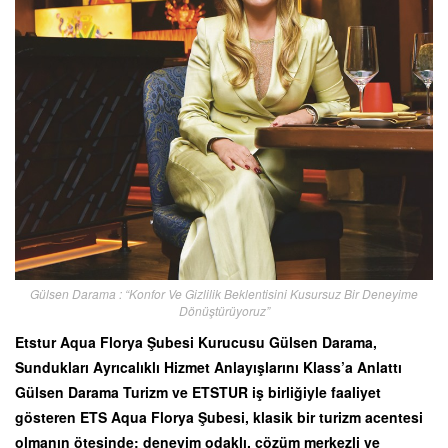
Gülsen Darama : “Konfor Ve Gizlilik Beklentisini Kusursuz Bir Deneyime
Dönüştürüyoruz”
Etstur Aqua Florya Şubesi Kurucusu Gülsen Darama,
Sundukları Ayrıcalıklı Hizmet Anlayışlarını Klass’a Anlattı
Gülsen Darama Turizm ve ETSTUR iş birliğiyle faaliyet
gösteren ETS Aqua Florya Şubesi, klasik bir turizm acentesi
olmanın ötesinde; deneyim odaklı, çözüm merkezli ve