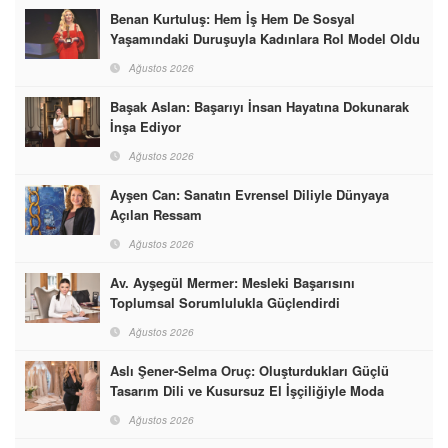
Benan Kurtuluş: Hem İş Hem De Sosyal
Yaşamındaki Duruşuyla Kadınlara Rol Model Oldu
Ağustos 2026
Başak Aslan: Başarıyı İnsan Hayatına Dokunarak
İnşa Ediyor
Ağustos 2026
Ayşen Can: Sanatın Evrensel Diliyle Dünyaya
Açılan Ressam
Ağustos 2026
Av. Ayşegül Mermer: Mesleki Başarısını
Toplumsal Sorumlulukla Güçlendirdi
Ağustos 2026
Aslı Şener-Selma Oruç: Oluşturdukları Güçlü
Tasarım Dili ve Kusursuz El İşçiliğiyle Moda
Dünyasına İmzalarını Attılar
Ağustos 2026