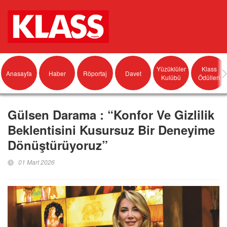
Yüzüklüler
Klass
Anasayfa
Haber
Röportaj
Davet
Kulübü
Ödülleri
Gülsen Darama : “Konfor Ve Gizlilik
Beklentisini Kusursuz Bir Deneyime
Dönüştürüyoruz”
01 Mart 2026