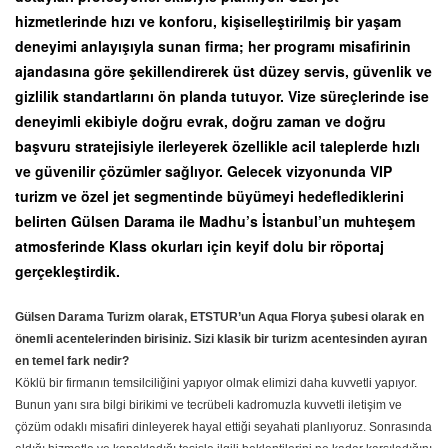
hizmetlerinde hızı ve konforu, kişiselleştirilmiş bir yaşam
deneyimi anlayışıyla sunan firma; her programı misafirinin
ajandasına göre şekillendirerek üst düzey servis, güvenlik ve
gizlilik standartlarını ön planda tutuyor. Vize süreçlerinde ise
deneyimli ekibiyle doğru evrak, doğru zaman ve doğru
başvuru stratejisiyle ilerleyerek özellikle acil taleplerde hızlı
ve güvenilir çözümler sağlıyor. Gelecek vizyonunda VIP
turizm ve özel jet segmentinde büyümeyi hedeflediklerini
belirten Gülsen Darama ile Madhu’s İstanbul’un muhteşem
atmosferinde Klass okurları için keyif dolu bir röportaj
gerçekleştirdik.
Gülsen Darama Turizm olarak, ETSTUR’un Aqua Florya şubesi olarak en
önemli acentelerinden birisiniz. Sizi klasik bir turizm acentesinden ayıran
en temel fark nedir?
Köklü bir firmanın temsilciliğini yapıyor olmak elimizi daha kuvvetli yapıyor.
Bunun yanı sıra bilgi birikimi ve tecrübeli kadromuzla kuvvetli iletişim ve
çözüm odaklı misafiri dinleyerek hayal ettiği seyahati planlıyoruz. Sonrasında