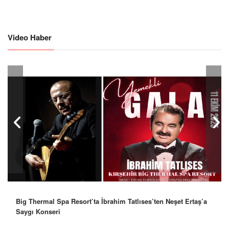
Video Haber
Big Thermal Spa Resort’ta İbrahim Tatlıses’ten Neşet Ertaş’a
Robbie Williams’tan İstanbul’a Mesaj: “Unutulmaz Bir Gece
Saygı Konseri
Olacak”