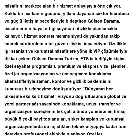
misafirini merkeze alan bir hizmet anlayışıyla öne çıkıyor.
Köklü bir markanın gücünü, yıllara dayanan sektör tecrübesi
ve güçlü iletişim becerileriyle birleştiren Gülsen Darama,
misafirlerinin hayal ettiği seyahati titizlikle planlamakla
kalmıyor, hizmet sonrası memnuniyeti de yakından takip
ederek sürdürülebilir bir güven ilişkisi inşa ediyor. Özellikle
iş insanları ve kurumsal misafirlere yönelik VIP çözümleriyle
dikkat çeken Gülsen Darama Turizm, ETS iş birliğiyle kişiye
özel seyahat programları, premium ve ekspres vize işlemleri,
özel jet organizasyonları ve üst segment konaklama
alternatifleriyle zaman, konfor ve gizlilik beklentisini
kusursuz bir deneyime dönüştürüyor. “Dünyanın her
ülkesine eksiksiz hizmet” vizyonu doğrultusunda global ve
yerel partner ağı sayesinde konaklama, uçuş, transfer ve
organizasyon süreçlerini tek çatı altında yönetebilen firma;
büyük ölçekli bayi toplantıları, şirket kampları ve kurumsal
organizasyonlarda da lojistikten teknik altyapıya kadar tüm
detayları profesyonel ekibiyle planlıyor. Özel jet