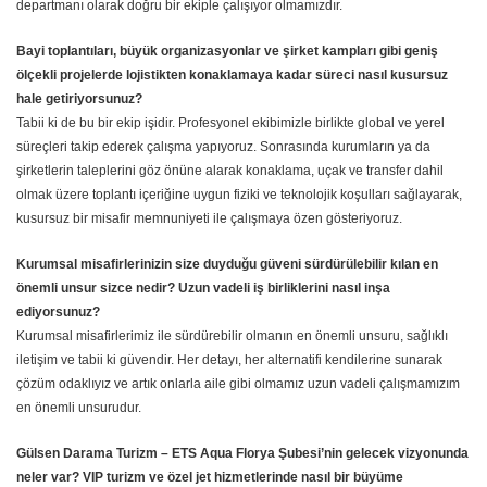
departmanı olarak doğru bir ekiple çalışıyor olmamızdır.
Bayi toplantıları, büyük organizasyonlar ve şirket kampları gibi geniş
ölçekli projelerde lojistikten konaklamaya kadar süreci nasıl kusursuz
hale getiriyorsunuz?
Tabii ki de bu bir ekip işidir. Profesyonel ekibimizle birlikte global ve yerel
süreçleri takip ederek çalışma yapıyoruz. Sonrasında kurumların ya da
şirketlerin taleplerini göz önüne alarak konaklama, uçak ve transfer dahil
olmak üzere toplantı içeriğine uygun fiziki ve teknolojik koşulları sağlayarak,
kusursuz bir misafir memnuniyeti ile çalışmaya özen gösteriyoruz.
Kurumsal misafirlerinizin size duyduğu güveni sürdürülebilir kılan en
önemli unsur sizce nedir? Uzun vadeli iş birliklerini nasıl inşa
ediyorsunuz?
Kurumsal misafirlerimiz ile sürdürebilir olmanın en önemli unsuru, sağlıklı
iletişim ve tabii ki güvendir. Her detayı, her alternatifi kendilerine sunarak
çözüm odaklıyız ve artık onlarla aile gibi olmamız uzun vadeli çalışmamızım
en önemli unsurudur.
Gülsen Darama Turizm – ETS Aqua Florya Şubesi’nin gelecek vizyonunda
neler var? VIP turizm ve özel jet hizmetlerinde nasıl bir büyüme