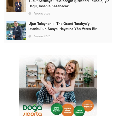
Yusuf Sertkaya : “Geleceğin Şirketleri Teknolojiyle
Değil, İnsanla Kazanacak”
Temmuz 2026
Uğur Talayhan : “The Grand Tarabya’yı,
İstanbul’un Sosyal Hayatına Yön Veren Bir
Destinasyon Haline Getirmeyi Hedefliyorum”
Temmuz 2026