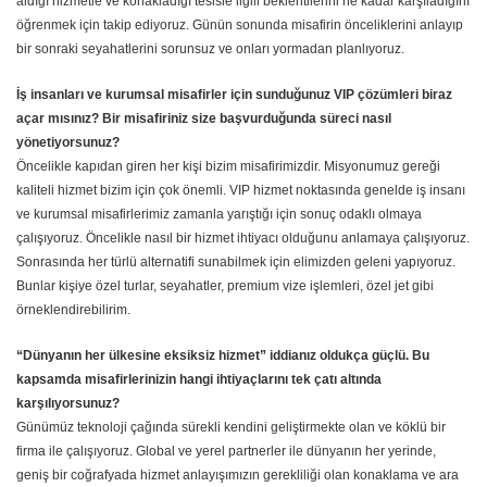
aldığı hizmetle ve konakladığı tesisle ilgili beklentilerini ne kadar karşıladığını
öğrenmek için takip ediyoruz. Günün sonunda misafirin önceliklerini anlayıp
bir sonraki seyahatlerini sorunsuz ve onları yormadan planlıyoruz.
İş insanları ve kurumsal misafirler için sunduğunuz VIP çözümleri biraz
açar mısınız? Bir misafiriniz size başvurduğunda süreci nasıl
yönetiyorsunuz?
Öncelikle kapıdan giren her kişi bizim misafirimizdir. Misyonumuz gereği
kaliteli hizmet bizim için çok önemli. VIP hizmet noktasında genelde iş insanı
ve kurumsal misafirlerimiz zamanla yarıştığı için sonuç odaklı olmaya
çalışıyoruz. Öncelikle nasıl bir hizmet ihtiyacı olduğunu anlamaya çalışıyoruz.
Sonrasında her türlü alternatifi sunabilmek için elimizden geleni yapıyoruz.
Bunlar kişiye özel turlar, seyahatler, premium vize işlemleri, özel jet gibi
örneklendirebilirim.
“Dünyanın her ülkesine eksiksiz hizmet” iddianız oldukça güçlü. Bu
kapsamda misafirlerinizin hangi ihtiyaçlarını tek çatı altında
karşılıyorsunuz?
Günümüz teknoloji çağında sürekli kendini geliştirmekte olan ve köklü bir
firma ile çalışıyoruz. Global ve yerel partnerler ile dünyanın her yerinde,
geniş bir coğrafyada hizmet anlayışımızın gerekliliği olan konaklama ve ara