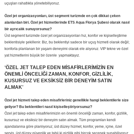
uçuşları rahatlıkla yönetebiliyoruz.
Özel jet organizasyonları, üst segment turizmde en çok dikkat çeken
alanlardan biri. Özel jet hizmetlerinde ETS Aqua Florya Şubesi olarak nasıl
bir ayrıcalık sunuyorsunuz?
Üst segment turizmde özel jet organizasyonları hız, konfor ve kişiselleştirme
beklentisiyle şekillenir. Biz, bu beklentiyi sadece bir uçuş hizmeti olarak değil;
konforla planlanan bir yaşam deneyimi olarak ele alıyoruz. VIP tekne ve özel
yat hizmetlerini büyük bir özenle yapmaktayız.
‘ÖZEL JET TALEP EDEN MİSAFİRLERİMİZİN EN
ÖNEMLİ ÖNCELİĞİ ZAMAN, KONFOR, GİZLİLİK,
KUSURSUZ VE EKSİKSİZ BİR DENEYİM SATIN
ALMAK’
Özel jet hizmeti talep eden misafirleriniz genellikle hangi beklentilerle size
geliyor? Bu beklentileri nasıl kişiselleştiriyorsunuz?
Özel jet talep eden misafirlerimizin en önemli önceliği zaman, konfor, gizlilik,
kusursuz ve eksiksiz bir deneyim satın almak. Tüm programları kendi
ajandalarına göre planlıyoruz; üst düzey hizmet, konfor, yeme, içme, özel
servis, üst düzey güvenlik ve tabii ki gizlilik gibi birçok seçenek sunabiliyoruz.