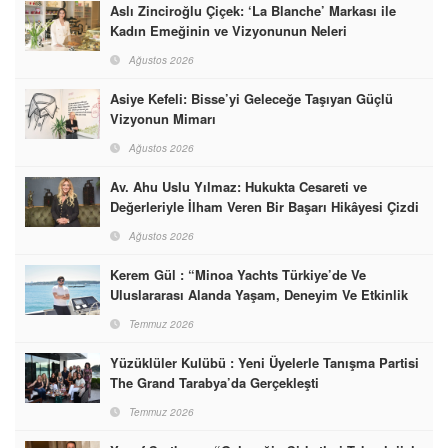
Aslı Zinciroğlu Çiçek: ‘La Blanche’ Markası ile
Kadın Emeğinin ve Vizyonunun Neleri
Başarabileceğinin En Güzel Örneğini Sunuyor
Ağustos 2026
Asiye Kefeli: Bisse’yi Geleceğe Taşıyan Güçlü
Vizyonun Mimarı
Ağustos 2026
Av. Ahu Uslu Yılmaz: Hukukta Cesareti ve
Değerleriyle İlham Veren Bir Başarı Hikâyesi Çizdi
Ağustos 2026
Kerem Gül : “Minoa Yachts Türkiye’de Ve
Uluslararası Alanda Yaşam, Deneyim Ve Etkinlik
Markası Olacak”
Temmuz 2026
Yüzüklüler Kulübü : Yeni Üyelerle Tanışma Partisi
The Grand Tarabya’da Gerçekleşti
Temmuz 2026