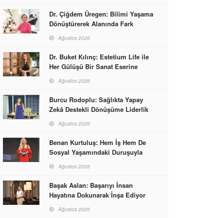
Dr. Çiğdem Üregen: Bilimi Yaşama
Dönüştürerek Alanında Fark
Yaratıyor
Ağustos 2026
Dr. Buket Kılınç: Estetium Life ile
Her Gülüşü Bir Sanat Eserine
Dönüştürüyor
Ağustos 2026
Burcu Rodoplu: Sağlıkta Yapay
Zekâ Destekli Dönüşüme Liderlik
Ediyor
Ağustos 2026
Benan Kurtuluş: Hem İş Hem De
Sosyal Yaşamındaki Duruşuyla
Kadınlara Rol Model Oldu
Ağustos 2026
Başak Aslan: Başarıyı İnsan
Hayatına Dokunarak İnşa Ediyor
Ağustos 2026