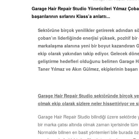
Garage Hair Repair Studio Yöneticileri Yılmaz Çob
başarılarının sırlarını Klass’a anlattı...
Sektörüne birçok yenilikler getirerek adından s
çoban’ın liderliğinde enerjisi yüksek, pozitif bir
markalaşma alanına yeni bir boyut kazandıran G
ekip olarak yakından takip ediyor. Gelecek dön
geliştirme hedefleri olduğunu belirten Garage H
Taner Yılmaz ve Akın Gülmez, ekiplerinin başarı sı
Garage Hair Repair Studio sektöründe birçok yen
olmak ekip olarak sizlere neler hissettiriyor ve 
Garage Hair Repair Studio bilindiği üzere sektörde ya
bir marka çatısı altında olmak zaman içerisinde tüm ek
Normalde bilinen en basit yöntemleri bile burada öz