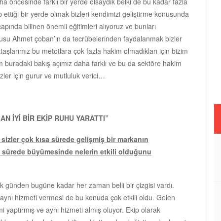
ha öncesinde farklı bir yerde olsaydık belki de bu kadar fazla
p ettiği bir yerde olmak bizleri kendimizi geliştirme konusunda
 çapında bilinen önemli eğitimleri alıyoruz ve bunları
usu Ahmet çoban’ın da tecrübelerinden faydalanmak bizler
taşlarımız bu metotlara çok fazla hakim olmadıkları için bizim
zim buradaki bakış açımız daha farklı ve bu da sektöre hakim
ler için gurur ve mutluluk verici…
N İYİ BİR EKİP RUHU YARATTI”
 sizler çok kısa sürede gelişmiş bir markanın
sa sürede büyümesinde nelerin etkili olduğunu
k günden bugüne kadar her zaman belli bir çizgisi vardı.
 aynı hizmeti vermesi de bu konuda çok etkili oldu. Gelen
i yaptırmış ve aynı hizmeti almış oluyor. Ekip olarak