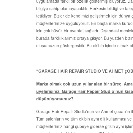
uygulamada farklı bir özellik göstermiş oluyoruz. Da
bilgiye sahip olamayacaktık. Herkesin bildiği ve tale
tetikliyor. Bizler de kendimizi geliştirmek için dünya
müşterilerimize uyguluyoruz. En başta marka kuruc
için çok büyük bir avantaj sağladı. Dışarıdaki meslek
burada farklılıklarımız ortaya çıkıyor. Bu yüzden bi
oluşumuzun göstergesidir. Bu ekibin içinde olmak biz
“GARAGE HAIR REPAIR STUDIO VE AHMET çOBA
Marka olmak çok uzun yıllar alan bir süreç. Ama
üyelerisiniz. Garage Hair Repair Studio’nun kı
düşünüyorsunuz?
Garage Hair Repair Studio’nun ve Ahmet çoban’ın il
Tüm salonların ve tüm ekibin aynı dili kullanması ve
müşterilerimiz hangi şubeye giderse gitsin aynı işlem