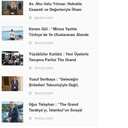
Av. Ahu Uslu Yılmaz: Hukukta
Cesareti ve Değerleriyle İlham
Veren Bir Başarı Hikâyesi Çizdi
Ağustos 2026
Kerem Gül : “Minoa Yachts
Türkiye’de Ve Uluslararası Alanda
Yaşam, Deneyim Ve Etkinlik
Temmuz 2026
Markası Olacak”
Yüzüklüler Kulübü : Yeni Üyelerle
Tanışma Partisi The Grand
Tarabya’da Gerçekleşti
Temmuz 2026
Yusuf Sertkaya : “Geleceğin
Şirketleri Teknolojiyle Değil,
İnsanla Kazanacak”
Temmuz 2026
Uğur Talayhan : “The Grand
Tarabya’yı, İstanbul’un Sosyal
Hayatına Yön Veren Bir
Temmuz 2026
Destinasyon Haline Getirmeyi
Hedefliyorum”