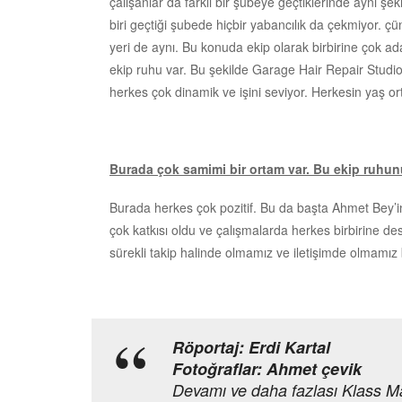
çalışanlar da farklı bir şubeye geçtiklerinde aynı şek
biri geçtiği şubede hiçbir yabancılık da çekmiyor. çü
yeri de aynı. Bu konuda ekip olarak birbirine çok ad
ekip ruhu var. Bu şekilde Garage Hair Repair Studio 
herkes çok dinamik ve işini seviyor. Herkesin yaş o
Burada çok samimi bir ortam var. Bu ekip ruhu
Burada herkes çok pozitif. Bu da başta Ahmet Bey’in 
çok katkısı oldu ve çalışmalarda herkes birbirine de
sürekli takip halinde olmamız ve iletişimde olmamız 
Röportaj: Erdi Kartal
Fotoğraflar: Ahmet çevik
Devamı ve daha fazlası Klass M