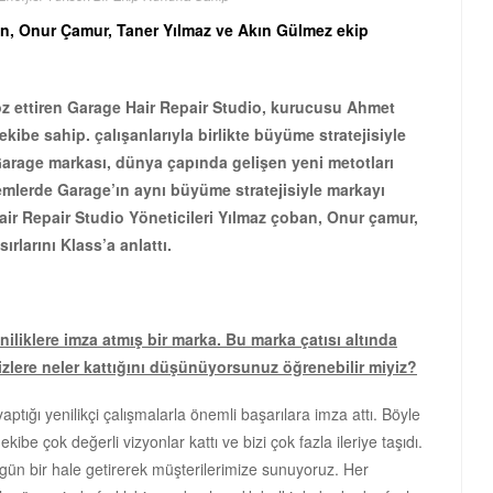
an, Onur Çamur, Taner Yılmaz ve Akın Gülmez ekip
öz ettiren Garage Hair Repair Studio, kurucusu Ahmet
 ekibe sahip. çalışanlarıyla birlikte büyüme stratejisiyle
arage markası, dünya çapında gelişen yeni metotları
emlerde Garage’ın aynı büyüme stratejisiyle markayı
air Repair Studio Yöneticileri Yılmaz çoban, Onur çamur,
rlarını Klass’a anlattı.
iliklere imza atmış bir marka. Bu marka çatısı altında
sizlere neler kattığını düşünüyorsunuz öğrenebilir miyiz?
ptığı yenilikçi çalışmalarla önemli başarılara imza attı. Böyle
ibe çok değerli vizyonlar kattı ve bizi çok fazla ileriye taşıdı.
gün bir hale getirerek müşterilerimize sunuyoruz. Her