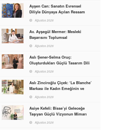
Ayşen Can: Sanatın Evrensel
Diliyle Dünyaya Açılan Ressam
Ağustos 2026
Av. Ayşegül Mermer: Mesleki
Başarısını Toplumsal
Sorumlulukla Güçlendirdi
Ağustos 2026
Aslı Şener-Selma Oruç:
Oluşturdukları Güçlü Tasarım Dili
ve Kusursuz El İşçiliğiyle Moda
Ağustos 2026
Dünyasına İmzalarını Attılar
Aslı Zinciroğlu Çiçek: ‘La Blanche’
Markası ile Kadın Emeğinin ve
Vizyonunun Neleri
Ağustos 2026
Başarabileceğinin En Güzel
Örneğini Sunuyor
Asiye Kefeli: Bisse’yi Geleceğe
Taşıyan Güçlü Vizyonun Mimarı
Ağustos 2026