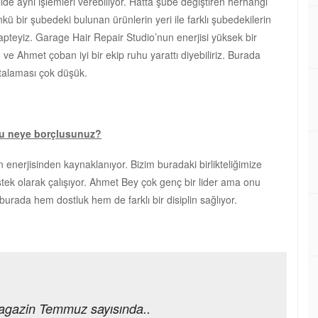
ilde aynı işlemleri verebiliyor. Hatta şube değiştiren herhangi
nkü bir şubedeki bulunan ürünlerin yeri ile farklı şubedekilerin
apteyiz. Garage Hair Repair Studio’nun enerjisi yüksek bir
ve Ahmet çoban iyi bir ekip ruhu yarattı diyebiliriz. Burada
rtalaması çok düşük.
nu neye borçlusunuz?
enerjisinden kaynaklanıyor. Bizim buradaki birlikteliğimize
stek olarak çalışıyor. Ahmet Bey çok genç bir lider ama onu
burada hem dostluk hem de farklı bir disiplin sağlıyor.
agazin Temmuz sayısında..