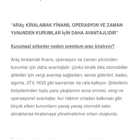
“ARAç KİRALAMAK FİNANS, OPERASYON VE ZAMAN
YöNüNDEN KURUMLAR İçİN DAHA AVANTAJLIDIR”
Kurumsal şirketler neden premium araç kiralıyor?
Araç kiralamak finans, operasyon ve zaman yönünden
kurumlar için daha avantajlıdır. çünkü kiralık lüks otomobiller
şirketler için vergi avantajı sağlarken; servis giderleri, kasko,
sigorta, öTV, HGS gibi kavramlar da rafa kalkıyor. Şirketlerin
bütçelerinden toplu para çıkışlarının sona ermesi, vergi ve
operasyonel avantajlar, kur riskinin ortadan kalkması gibi
birçok etken kurumların yavaş yavaş otomobil satın
almaktansa kiralamaya yönelmelerine ortam oluşturdu.