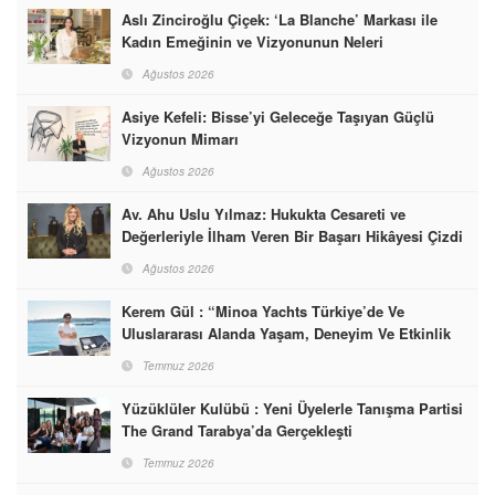
Aslı Zinciroğlu Çiçek: ‘La Blanche’ Markası ile
Kadın Emeğinin ve Vizyonunun Neleri
Başarabileceğinin En Güzel Örneğini Sunuyor
Ağustos 2026
Asiye Kefeli: Bisse’yi Geleceğe Taşıyan Güçlü
Vizyonun Mimarı
Ağustos 2026
Av. Ahu Uslu Yılmaz: Hukukta Cesareti ve
Değerleriyle İlham Veren Bir Başarı Hikâyesi Çizdi
Ağustos 2026
Kerem Gül : “Minoa Yachts Türkiye’de Ve
Uluslararası Alanda Yaşam, Deneyim Ve Etkinlik
Markası Olacak”
Temmuz 2026
Yüzüklüler Kulübü : Yeni Üyelerle Tanışma Partisi
The Grand Tarabya’da Gerçekleşti
Temmuz 2026