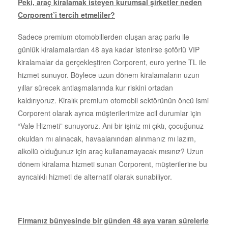
Peki, araç kiralamak isteyen kurumsal şirketler neden
Corporent’i tercih etmeliler?
Sadece premium otomobillerden oluşan araç parkı ile
günlük kiralamalardan 48 aya kadar istenirse şoförlü VIP
kiralamalar da gerçekleştiren Corporent, euro yerine TL ile
hizmet sunuyor. Böylece uzun dönem kiralamaların uzun
yıllar sürecek antlaşmalarında kur riskini ortadan
kaldırıyoruz. Kiralık premium otomobil sektörünün öncü ismi
Corporent olarak ayrıca müşterilerimize acil durumlar için
“Vale Hizmeti” sunuyoruz. Ani bir işiniz mi çıktı, çocuğunuz
okuldan mı alınacak, havaalanından alınmanız mı lazım,
alkollü olduğunuz için araç kullanamayacak mısınız? Uzun
dönem kiralama hizmeti sunan Corporent, müşterilerine bu
ayrıcalıklı hizmeti de alternatif olarak sunabiliyor.
Firmanız bünyesinde bir günden 48 aya varan sürelerle