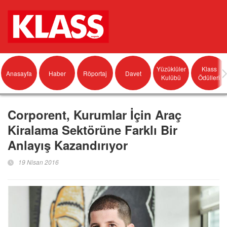
Yüzüklüler
Klass
Anasayfa
Haber
Röportaj
Davet
Kulübü
Ödülleri
Corporent, Kurumlar İçin Araç
Kiralama Sektörüne Farklı Bir
Anlayış Kazandırıyor
19 Nisan 2016