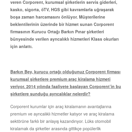
veren Corporent, kurumsal şirketlerin
servis giderleri,
kasko, sigorta, öTV, HGS gibi kavramlarla uğraşarak
boşa zaman harcamasını önlüyor. Müşterilerine
beklentilerinin üzerinde bir hizmet sunan Corporent
firmasının Kurucu Ortağı Barkın Pınar şirketleri
bünyesinde verilen ayrıcalıklı hizmetleri Klass okurları
için anlattı.
Barkın Bey, kurucu ortağı olduğunuz Corporent firması
kurumsal şirketlere premium araç kiralama hizmeti
veriyor. 2014 yılında faaliyete başlayan Corporent’in bu
şirketlere sunduğu ayrıcalıklar nelerdir?
Corporent kurumlar için araç kiralamanın avantajlarına
premium ve ayrıcalıklı hizmetler katıyor ve araç kiralama
sektörüne farklı bir anlayış kazandırıyor. Lüks otomobil
kiralamak da şirketler arasında gittikçe popülerlik