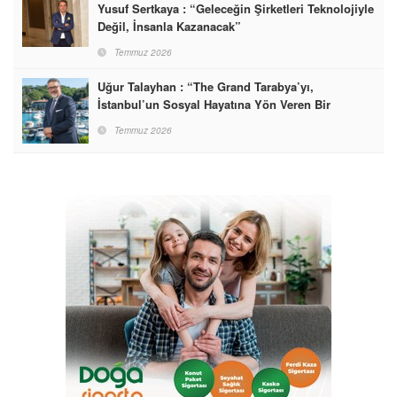
Yusuf Sertkaya : “Geleceğin Şirketleri Teknolojiyle
Değil, İnsanla Kazanacak”
Temmuz 2026
Uğur Talayhan : “The Grand Tarabya’yı,
İstanbul’un Sosyal Hayatına Yön Veren Bir
Destinasyon Haline Getirmeyi Hedefliyorum”
Temmuz 2026