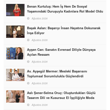
Benan Kurtuluş: Hem İş Hem De Sosyal
Yaşamındaki Duruşuyla Kadınlara Rol Model Oldu
Ağustos 2026
Başak Aslan: Başarıyı İnsan Hayatına Dokunarak
İnşa Ediyor
Ağustos 2026
Ayşen Can: Sanatın Evrensel Diliyle Dünyaya
Açılan Ressam
Ağustos 2026
Av. Ayşegül Mermer: Mesleki Başarısını
Toplumsal Sorumlulukla Güçlendirdi
Ağustos 2026
Aslı Şener-Selma Oruç: Oluşturdukları Güçlü
Tasarım Dili ve Kusursuz El İşçiliğiyle Moda
Dünyasına İmzalarını Attılar
Ağustos 2026