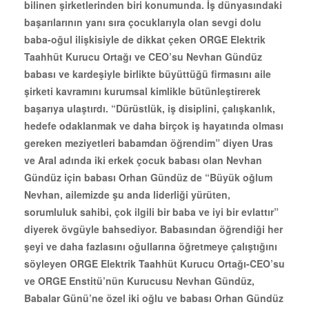
bilinen şirketlerinden biri konumunda. İş dünyasındaki
başarılarının yanı sıra çocuklarıyla olan sevgi dolu
baba-oğul ilişkisiyle de dikkat çeken ORGE Elektrik
Taahhüt Kurucu Ortağı ve CEO’su Nevhan Gündüz
babası ve kardeşiyle birlikte büyüttüğü
firmasını aile
şirketi kavramını kurumsal kimlikle bütünleştirerek
başarıya ulaştırdı. “Dürüstlük, iş disiplini, çalışkanlık,
hedefe odaklanmak ve daha birçok iş hayatında olması
gereken meziyetleri babamdan öğrendim” diyen Uras
ve Aral adında iki erkek çocuk babası olan Nevhan
Gündüz için babası Orhan Gündüz de “Büyük oğlum
Nevhan, ailemizde şu anda liderliği yürüten,
sorumluluk sahibi, çok ilgili bir baba ve iyi bir evlattır”
diyerek övgüyle bahsediyor. Babasından öğrendiği her
şeyi ve daha fazlasını oğullarına öğretmeye çalıştığını
söyleyen ORGE Elektrik Taahhüt Kurucu Ortağı-CEO’su
ve ORGE Enstitü’nün Kurucusu Nevhan Gündüz,
Babalar Günü’ne özel iki oğlu ve babası Orhan Gündüz