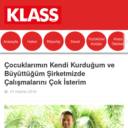
Yüzüklüler
Klass
Anasayfa
Haber
Röportaj
Davet
Kulübü
Ödülleri
Çocuklarımın Kendi Kurduğum ve
Büyüttüğüm Şirketmizde
Çalışmalarını Çok İsterim
01 Haziran 2018