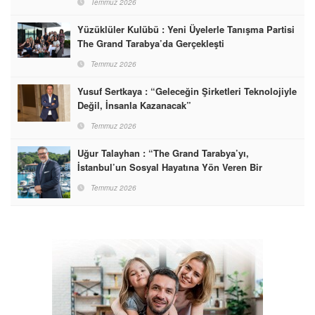
Temmuz 2026
Yüzüklüler Kulübü : Yeni Üyelerle Tanışma Partisi
The Grand Tarabya’da Gerçekleşti
Temmuz 2026
Yusuf Sertkaya : “Geleceğin Şirketleri Teknolojiyle
Değil, İnsanla Kazanacak”
Temmuz 2026
Uğur Talayhan : “The Grand Tarabya’yı,
İstanbul’un Sosyal Hayatına Yön Veren Bir
Destinasyon Haline Getirmeyi Hedefliyorum”
Temmuz 2026