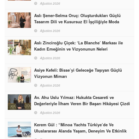
Ağustos 2026
Aslı Şener-Selma Oruç: Oluşturdukları Güçlü
Tasarım Dili ve Kusursuz El İşçiliğiyle Moda
Dünyasına İmzalarını Attılar
Ağustos 2026
Aslı Zinciroğlu Çiçek: ‘La Blanche’ Markası ile
Kadın Emeğinin ve Vizyonunun Neleri
Başarabileceğinin En Güzel Örneğini Sunuyor
Ağustos 2026
Asiye Kefeli: Bisse’yi Geleceğe Taşıyan Güçlü
Vizyonun Mimarı
Ağustos 2026
Av. Ahu Uslu Yılmaz: Hukukta Cesareti ve
Değerleriyle İlham Veren Bir Başarı Hikâyesi Çizdi
Ağustos 2026
Kerem Gül : “Minoa Yachts Türkiye’de Ve
Uluslararası Alanda Yaşam, Deneyim Ve Etkinlik
Markası Olacak”