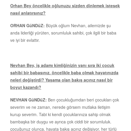
Orhan Bey öncelikle oğlunuzu sizden dinlemek istesek
nasıl anlatırsınız?
ORHAN GüNDüZ:
Büyük oğlum Nevhan, ailemizde şu
anda liderliği yürüten, sorumluluk sahibi, çok ilgili bir baba
ve iyi bir evlattır.
Nevhan Bey, iş adamı kimliğinizin yanı sıra iki çocuk
sahibi bir babasınız. öncelikle baba olmak hayatınızda
neleri değiştirdi? Yaşama olan bakış açınız nasıl bir
boyut kazandı?
NEVHAN GüNDüZ:
Ben çocukluğumdan beri çocukları çok
severim ve ne zaman, nerede görsem mutlaka iletişim
kurup severim. Tabi ki kendi çocuklarınıza sahip olmak
bambaşka bir duygu ve ayrıca çok ciddi bir sorumluluk.
çocuğunuz olunca, hayata bakış açınız değişiyor, her türlü