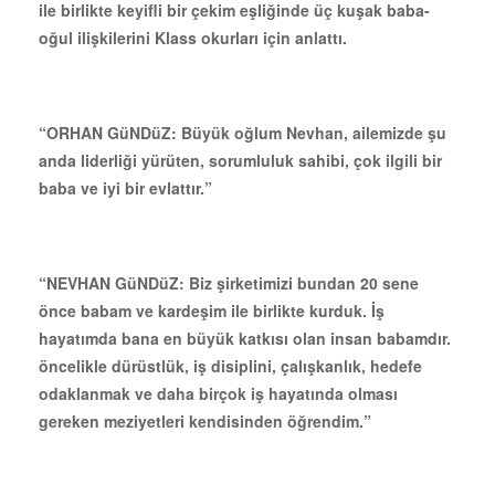
ile birlikte keyifli bir çekim eşliğinde üç kuşak baba-
oğul ilişkilerini Klass okurları için anlattı.
“ORHAN GüNDüZ:
Büyük oğlum Nevhan, ailemizde şu
anda liderliği yürüten, sorumluluk sahibi, çok ilgili bir
baba ve iyi bir evlattır.”
“NEVHAN GüNDüZ: Biz şirketimizi bundan 20 sene
önce babam ve kardeşim ile birlikte kurduk. İş
hayatımda bana en büyük katkısı olan insan babamdır.
öncelikle dürüstlük, iş disiplini, çalışkanlık, hedefe
odaklanmak ve daha birçok iş hayatında olması
gereken meziyetleri kendisinden öğrendim.”