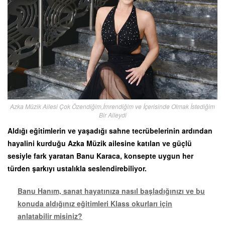
Azka Müzik Ailesi Çok Özendiğim,İmrendiğim ve İçerisinde Olmak İstediğim
Bir Aileydi
Aldığı eğitimlerin ve yaşadığı sahne tecrübelerinin ardından
hayalini kurduğu Azka Müzik ailesine katılan ve güçlü
sesiyle fark yaratan Banu Karaca, konsepte uygun her
türden şarkıyı ustalıkla seslendirebiliyor.
Banu Hanım, sanat hayatınıza nasıl başladığınızı ve bu
konuda aldığınız eğitimleri Klass okurları için
anlatabilir misiniz?