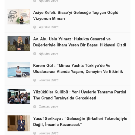
Ağustos 2026
Asiye Kefeli: Bisse’yi Geleceğe Taşıyan Güçlü
Vizyonun Mimarı
Ağustos 2026
Av. Ahu Uslu Yılmaz: Hukukta Cesareti ve
Değerleriyle İlham Veren Bir Başarı Hikâyesi Çizdi
Ağustos 2026
Kerem Gül : “Minoa Yachts Türkiye’de Ve
Uluslararası Alanda Yaşam, Deneyim Ve Etkinlik
Markası Olacak”
Temmuz 2026
Yüzüklüler Kulübü : Yeni Üyelerle Tanışma Partisi
The Grand Tarabya’da Gerçekleşti
Temmuz 2026
Yusuf Sertkaya : “Geleceğin Şirketleri Teknolojiyle
Değil, İnsanla Kazanacak”
Temmuz 2026