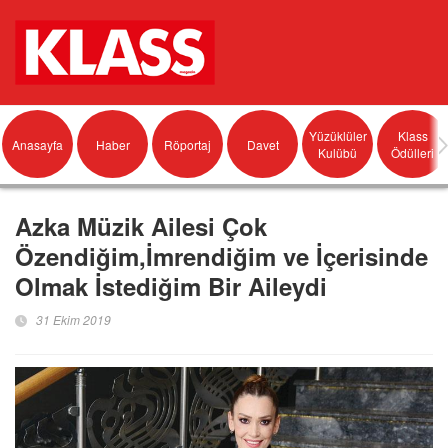
Yüzüklüler
Klass
Anasayfa
Haber
Röportaj
Davet
Kulübü
Ödülleri
Azka Müzik Ailesi Çok
Özendiğim,İmrendiğim ve İçerisinde
Olmak İstediğim Bir Aileydi
31 Ekim 2019