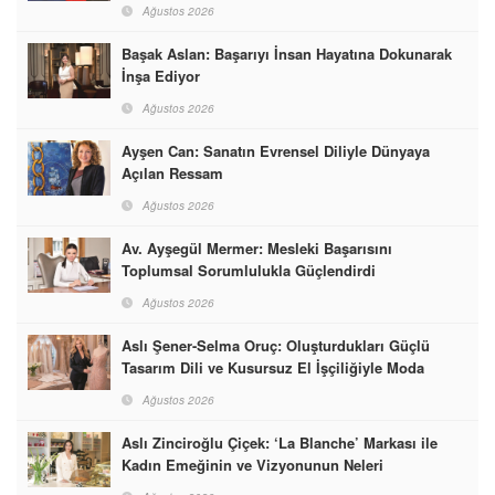
Ağustos 2026
Başak Aslan: Başarıyı İnsan Hayatına Dokunarak
İnşa Ediyor
Ağustos 2026
Ayşen Can: Sanatın Evrensel Diliyle Dünyaya
Açılan Ressam
Ağustos 2026
Av. Ayşegül Mermer: Mesleki Başarısını
Toplumsal Sorumlulukla Güçlendirdi
Ağustos 2026
Aslı Şener-Selma Oruç: Oluşturdukları Güçlü
Tasarım Dili ve Kusursuz El İşçiliğiyle Moda
Dünyasına İmzalarını Attılar
Ağustos 2026
Aslı Zinciroğlu Çiçek: ‘La Blanche’ Markası ile
Kadın Emeğinin ve Vizyonunun Neleri
Başarabileceğinin En Güzel Örneğini Sunuyor