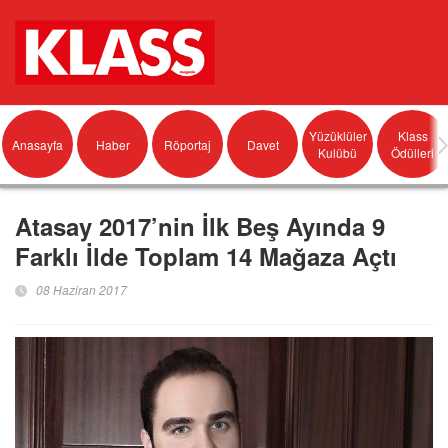
Yüzüklüler
Klass
Anasayfa
Haber
Röportaj
Davet
Kulübü
Ödülleri
Atasay 2017’nin İlk Beş Ayında 9
Farklı İlde Toplam 14 Mağaza Açtı
08 Haziran 2017