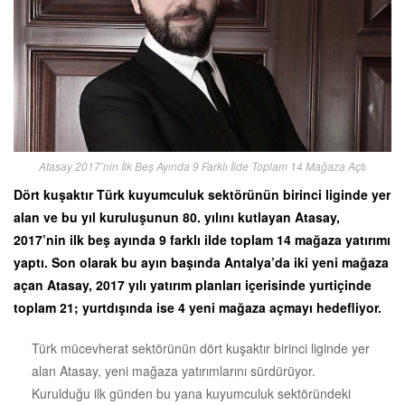
Atasay 2017’nin İlk Beş Ayında 9 Farklı İlde Toplam 14 Mağaza Açtı
Dört kuşaktır Türk kuyumculuk sektörünün birinci liginde yer
alan ve bu yıl kuruluşunun 80. yılını kutlayan Atasay,
2017’nin ilk beş ayında 9 farklı ilde toplam 14 mağaza yatırımı
yaptı. Son olarak bu ayın başında Antalya’da iki yeni mağaza
açan Atasay, 2017 yılı yatırım planları içerisinde yurtiçinde
toplam 21; yurtdışında ise 4 yeni mağaza açmayı hedefliyor.
Türk mücevherat sektörünün dört kuşaktır birinci liginde yer
alan Atasay, yeni mağaza yatırımlarını sürdürüyor.
Kurulduğu ilk günden bu yana kuyumculuk sektöründeki