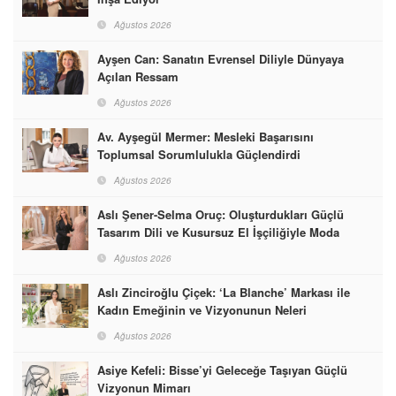
Ağustos 2026
Ayşen Can: Sanatın Evrensel Diliyle Dünyaya
Açılan Ressam
Ağustos 2026
Av. Ayşegül Mermer: Mesleki Başarısını
Toplumsal Sorumlulukla Güçlendirdi
Ağustos 2026
Aslı Şener-Selma Oruç: Oluşturdukları Güçlü
Tasarım Dili ve Kusursuz El İşçiliğiyle Moda
Dünyasına İmzalarını Attılar
Ağustos 2026
Aslı Zinciroğlu Çiçek: ‘La Blanche’ Markası ile
Kadın Emeğinin ve Vizyonunun Neleri
Başarabileceğinin En Güzel Örneğini Sunuyor
Ağustos 2026
Asiye Kefeli: Bisse’yi Geleceğe Taşıyan Güçlü
Vizyonun Mimarı