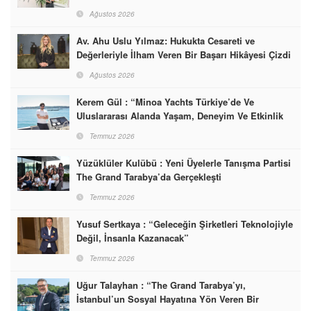
Ağustos 2026
Av. Ahu Uslu Yılmaz: Hukukta Cesareti ve
Değerleriyle İlham Veren Bir Başarı Hikâyesi Çizdi
Ağustos 2026
Kerem Gül : “Minoa Yachts Türkiye’de Ve
Uluslararası Alanda Yaşam, Deneyim Ve Etkinlik
Markası Olacak”
Temmuz 2026
Yüzüklüler Kulübü : Yeni Üyelerle Tanışma Partisi
The Grand Tarabya’da Gerçekleşti
Temmuz 2026
Yusuf Sertkaya : “Geleceğin Şirketleri Teknolojiyle
Değil, İnsanla Kazanacak”
Temmuz 2026
Uğur Talayhan : “The Grand Tarabya’yı,
İstanbul’un Sosyal Hayatına Yön Veren Bir