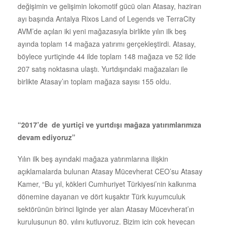
değişimin ve gelişimin lokomotif gücü olan Atasay, haziran
ayı başında Antalya Rixos Land of Legends ve TerraCity
AVM’de açılan iki yeni mağazasıyla birlikte yılın ilk beş
ayında toplam 14 mağaza yatırımı gerçekleştirdi. Atasay,
böylece yurtiçinde 44 ilde toplam 148 mağaza ve 52 ilde
207 satış noktasına ulaştı. Yurtdışındaki mağazaları ile
birlikte Atasay’ın toplam mağaza sayısı 155 oldu.
“2017’de de yurtiçi ve yurtdışı mağaza yatırımlarımıza
devam ediyoruz”
Yılın ilk beş ayındaki mağaza yatırımlarına ilişkin
açıklamalarda bulunan Atasay Mücevherat CEO’su Atasay
Kamer, “Bu yıl, kökleri Cumhuriyet Türkiyesi’nin kalkınma
dönemine dayanan ve dört kuşaktır Türk kuyumculuk
sektörünün birinci liginde yer alan Atasay Mücevherat’ın
kuruluşunun 80. yılını kutluyoruz. Bizim için çok heyecan