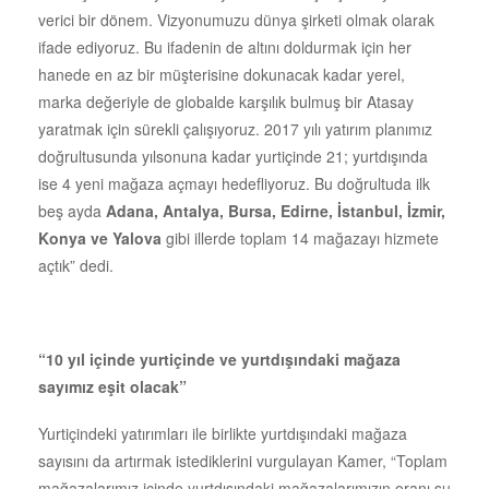
verici bir dönem. Vizyonumuzu dünya şirketi olmak olarak
ifade ediyoruz. Bu ifadenin de altını doldurmak için her
hanede en az bir müşterisine dokunacak kadar yerel,
marka değeriyle de globalde karşılık bulmuş bir Atasay
yaratmak için sürekli çalışıyoruz. 2017 yılı yatırım planımız
doğrultusunda yılsonuna kadar yurtiçinde 21; yurtdışında
ise 4 yeni mağaza açmayı hedefliyoruz. Bu doğrultuda ilk
beş ayda
Adana, Antalya, Bursa, Edirne, İstanbul, İzmir,
Konya ve Yalova
gibi illerde toplam 14 mağazayı hizmete
açtık” dedi.
“10 yıl içinde yurtiçinde ve yurtdışındaki mağaza
sayımız eşit olacak”
Yurtiçindeki yatırımları ile birlikte yurtdışındaki mağaza
sayısını da artırmak istediklerini vurgulayan Kamer, “Toplam
mağazalarımız içinde yurtdışındaki mağazalarımızın oranı şu