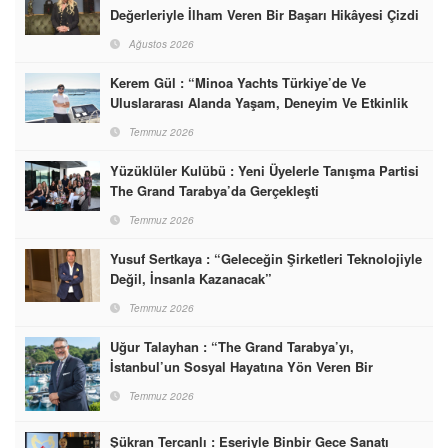
Değerleriyle İlham Veren Bir Başarı Hikâyesi Çizdi
Ağustos 2026
Kerem Gül : “Minoa Yachts Türkiye’de Ve
Uluslararası Alanda Yaşam, Deneyim Ve Etkinlik
Markası Olacak”
Temmuz 2026
Yüzüklüler Kulübü : Yeni Üyelerle Tanışma Partisi
The Grand Tarabya’da Gerçekleşti
Temmuz 2026
Yusuf Sertkaya : “Geleceğin Şirketleri Teknolojiyle
Değil, İnsanla Kazanacak”
Temmuz 2026
Uğur Talayhan : “The Grand Tarabya’yı,
İstanbul’un Sosyal Hayatına Yön Veren Bir
Destinasyon Haline Getirmeyi Hedefliyorum”
Temmuz 2026
Şükran Tercanlı : Eseriyle Binbir Gece Sanatı