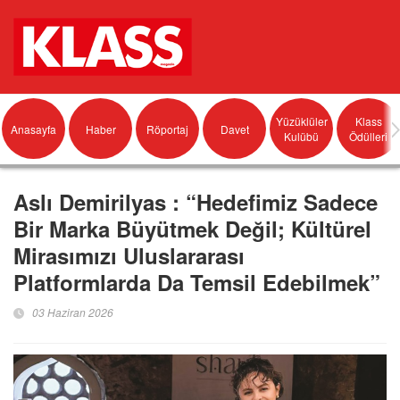
Yüzüklüler
Klass
Anasayfa
Haber
Röportaj
Davet
Kulübü
Ödülleri
Aslı Demirilyas : “Hedefimiz Sadece
Bir Marka Büyütmek Değil; Kültürel
Mirasımızı Uluslararası
Platformlarda Da Temsil Edebilmek”
03 Haziran 2026