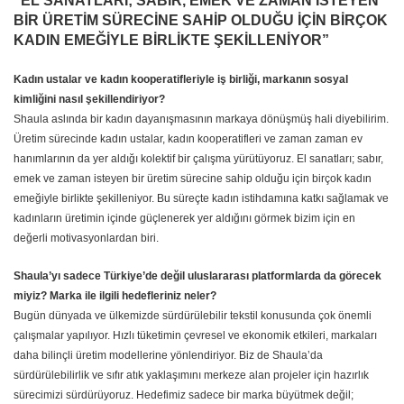
“EL SANATLARI; SABIR, EMEK VE ZAMAN İSTEYEN
BİR ÜRETİM SÜRECİNE SAHİP OLDUĞU İÇİN BİRÇOK
KADIN EMEĞİYLE BİRLİKTE ŞEKİLLENİYOR”
Kadın ustalar ve kadın kooperatifleriyle iş birliği, markanın sosyal
kimliğini nasıl şekillendiriyor?
Shaula aslında bir kadın dayanışmasının markaya dönüşmüş hali diyebilirim.
Üretim sürecinde kadın ustalar, kadın kooperatifleri ve zaman zaman ev
hanımlarının da yer aldığı kolektif bir çalışma yürütüyoruz. El sanatları; sabır,
emek ve zaman isteyen bir üretim sürecine sahip olduğu için birçok kadın
emeğiyle birlikte şekilleniyor. Bu süreçte kadın istihdamına katkı sağlamak ve
kadınların üretimin içinde güçlenerek yer aldığını görmek bizim için en
değerli motivasyonlardan biri.
Shaula’yı sadece Türkiye’de değil uluslararası platformlarda da görecek
miyiz? Marka ile ilgili hedefleriniz neler?
Bugün dünyada ve ülkemizde sürdürülebilir tekstil konusunda çok önemli
çalışmalar yapılıyor. Hızlı tüketimin çevresel ve ekonomik etkileri, markaları
daha bilinçli üretim modellerine yönlendiriyor. Biz de Shaula’da
sürdürülebilirlik ve sıfır atık yaklaşımını merkeze alan projeler için hazırlık
sürecimizi sürdürüyoruz. Hedefimiz sadece bir marka büyütmek değil;