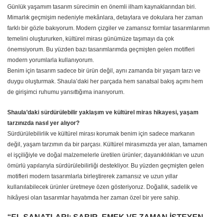
Günlük yaşamım tasarım sürecimin en önemli ilham kaynaklarından biri.
Mimarlık geçmişim nedeniyle mekânlara, detaylara ve dokulara her zaman
farklı bir gözle bakıyorum. Modern çizgiler ve zamansız formlar tasarımlarımın
temelini oluştururken, kültürel mirası günümüze taşımayı da çok
önemsiyorum. Bu yüzden bazı tasarımlarımda geçmişten gelen motifleri
modern yorumlarla kullanıyorum.
Benim için tasarım sadece bir ürün değil, aynı zamanda bir yaşam tarzı ve
duygu oluşturmak. Shaula’daki her parçada hem sanatsal bakış açımı hem
de girişimci ruhumu yansıttığıma inanıyorum.
Shaula’daki sürdürülebilir yaklaşım ve kültürel miras hikayesi, yaşam
tarzınızda nasıl yer alıyor?
Sürdürülebilirlik ve kültürel mirası korumak benim için sadece markanın
değil, yaşam tarzımın da bir parçası. Kültürel mirasımızda yer alan, tamamen
el işçiliğiyle ve doğal malzemelerle üretilen ürünler; dayanıklılıkları ve uzun
ömürlü yapılarıyla sürdürülebilirliği destekliyor. Bu yüzden geçmişten gelen
motifleri modern tasarımlarla birleştirerek zamansız ve uzun yıllar
kullanılabilecek ürünler üretmeye özen gösteriyoruz. Doğallık, sadelik ve
hikâyesi olan tasarımlar hayatımda her zaman özel bir yere sahip.