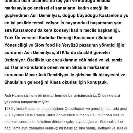
tutkusu olan tasarıma da taşıyan ve kurduğu Shaula
markasıyla geleneksel el sanatlarını kadın emeği ile
güçlendiren Aslı Demirilyas, doğup büyüdüğü Kastamonu’yu
en iyi şekilde temsil ediyor. İş hayatındaki başarısının yanı
sıra Kastamonu’da kent konseyi kadın meclis başkanlığı,
Türk Üniversiteli Kadınlar Derneği Kastamonu Şubesi
Yöneticiliği ve Slow food ile Yeryüzü pazarının yöneticiliğini
sürdüren Aslı Demirilyas, STK’larda da aktif görevler
üstleniyor. Özellikle kız çocuklarının eğitimleri ve iyi, temiz,
adil tarım konularına önem veren Shaula markasının
kurucusu Mimar Aslı Demirilyas ile girişimcilik hikayesini ve
Shaula’nın geleceğini Klass okurları için konuştuk.
Aslı Hanım siz hem bir mimar hem de bir girişimcisiniz. Öncelikle sizi
yakından tanıyabilir miyiz?
1986 yılında Kastamonu’da doğdum. Çocukluğum ve gençliğim burada geçti.
2010 yılında Uluslararası Kıbrıs Üniversitesi Mimarlık Bölümü’nden mezun
olduktan sonra memleketime dönerek çalışmaya başladım. Geleneklerine
bağlı ama aynı zamanda yenilikçi bir bakış açısına sahip, üretmeyi ve sürekli