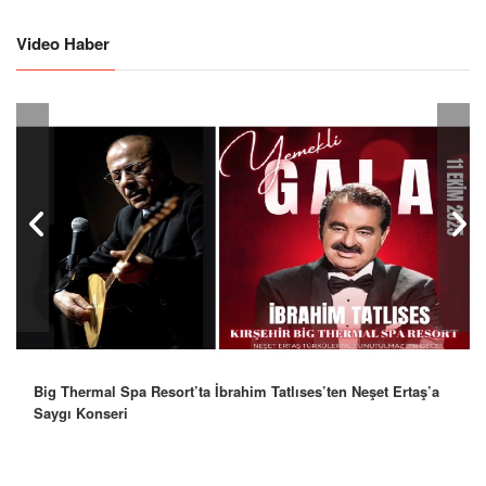
Video Haber
Big Thermal Spa Resort’ta İbrahim Tatlıses’ten Neşet Ertaş’a
Robbie Williams’tan İstanbul’a Mesaj: “Unutulmaz Bir Gece
Saygı Konseri
Olacak”