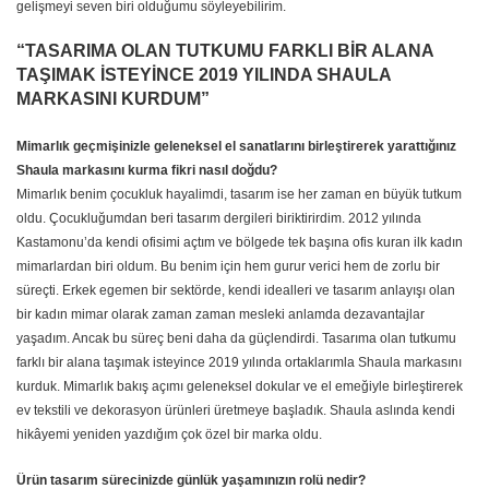
gelişmeyi seven biri olduğumu söyleyebilirim.
“TASARIMA OLAN TUTKUMU FARKLI BİR ALANA
TAŞIMAK İSTEYİNCE 2019 YILINDA SHAULA
MARKASINI KURDUM”
Mimarlık geçmişinizle geleneksel el sanatlarını birleştirerek yarattığınız
Shaula markasını kurma fikri nasıl doğdu?
Mimarlık benim çocukluk hayalimdi, tasarım ise her zaman en büyük tutkum
oldu. Çocukluğumdan beri tasarım dergileri biriktirirdim. 2012 yılında
Kastamonu’da kendi ofisimi açtım ve bölgede tek başına ofis kuran ilk kadın
mimarlardan biri oldum. Bu benim için hem gurur verici hem de zorlu bir
süreçti. Erkek egemen bir sektörde, kendi idealleri ve tasarım anlayışı olan
bir kadın mimar olarak zaman zaman mesleki anlamda dezavantajlar
yaşadım. Ancak bu süreç beni daha da güçlendirdi. Tasarıma olan tutkumu
farklı bir alana taşımak isteyince 2019 yılında ortaklarımla Shaula markasını
kurduk. Mimarlık bakış açımı geleneksel dokular ve el emeğiyle birleştirerek
ev tekstili ve dekorasyon ürünleri üretmeye başladık. Shaula aslında kendi
hikâyemi yeniden yazdığım çok özel bir marka oldu.
Ürün tasarım sürecinizde günlük yaşamınızın rolü nedir?