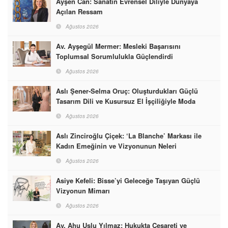
Ayşen Can: Sanatın Evrensel Diliyle Dünyaya
Açılan Ressam
Ağustos 2026
Av. Ayşegül Mermer: Mesleki Başarısını
Toplumsal Sorumlulukla Güçlendirdi
Ağustos 2026
Aslı Şener-Selma Oruç: Oluşturdukları Güçlü
Tasarım Dili ve Kusursuz El İşçiliğiyle Moda
Dünyasına İmzalarını Attılar
Ağustos 2026
Aslı Zinciroğlu Çiçek: ‘La Blanche’ Markası ile
Kadın Emeğinin ve Vizyonunun Neleri
Başarabileceğinin En Güzel Örneğini Sunuyor
Ağustos 2026
Asiye Kefeli: Bisse’yi Geleceğe Taşıyan Güçlü
Vizyonun Mimarı
Ağustos 2026
Av. Ahu Uslu Yılmaz: Hukukta Cesareti ve