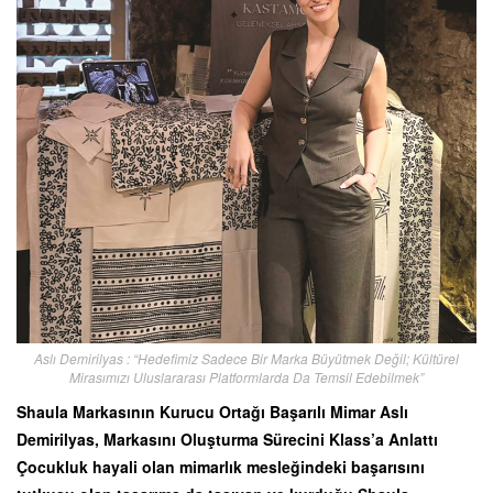
Aslı Demirilyas : “Hedefimiz Sadece Bir Marka Büyütmek Değil; Kültürel
Mirasımızı Uluslararası Platformlarda Da Temsil Edebilmek”
Shaula Markasının Kurucu Ortağı Başarılı Mimar Aslı
Demirilyas, Markasını Oluşturma Sürecini Klass’a Anlattı
Çocukluk hayali olan mimarlık mesleğindeki başarısını