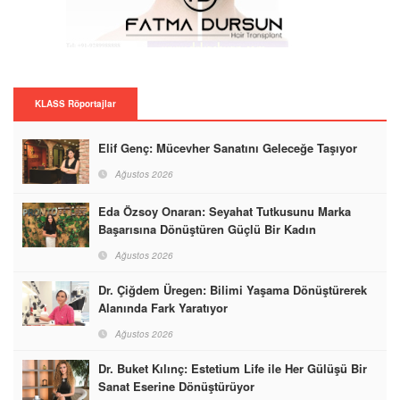
KLASS Röportajlar
Elif Genç: Mücevher Sanatını Geleceğe Taşıyor
Ağustos 2026
Eda Özsoy Onaran: Seyahat Tutkusunu Marka
Başarısına Dönüştüren Güçlü Bir Kadın
Ağustos 2026
Dr. Çiğdem Üregen: Bilimi Yaşama Dönüştürerek
Alanında Fark Yaratıyor
Ağustos 2026
Dr. Buket Kılınç: Estetium Life ile Her Gülüşü Bir
Sanat Eserine Dönüştürüyor