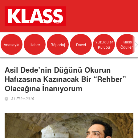
Yüzüklüler
Klass
Anasayfa
Haber
Röportaj
Davet
Kulübü
Ödülleri
Asil Dede’nin Düğünü Okurun
Hafızasına Kazınacak Bir “Rehber”
Olacağına İnanıyorum
31 Ekim 2019