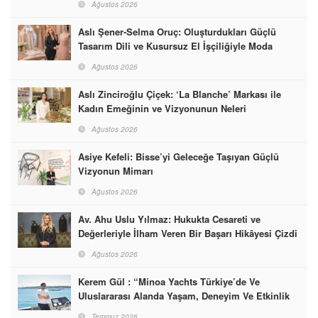
Ağustos 2026
Aslı Şener-Selma Oruç: Oluşturdukları Güçlü
Tasarım Dili ve Kusursuz El İşçiliğiyle Moda
Dünyasına İmzalarını Attılar
Ağustos 2026
Aslı Zinciroğlu Çiçek: ‘La Blanche’ Markası ile
Kadın Emeğinin ve Vizyonunun Neleri
Başarabileceğinin En Güzel Örneğini Sunuyor
Ağustos 2026
Asiye Kefeli: Bisse’yi Geleceğe Taşıyan Güçlü
Vizyonun Mimarı
Ağustos 2026
Av. Ahu Uslu Yılmaz: Hukukta Cesareti ve
Değerleriyle İlham Veren Bir Başarı Hikâyesi Çizdi
Ağustos 2026
Kerem Gül : “Minoa Yachts Türkiye’de Ve
Uluslararası Alanda Yaşam, Deneyim Ve Etkinlik
Markası Olacak”
Temmuz 2026