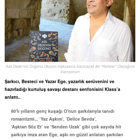
Asil Dede’nin Düğünü Okurun Hafızasına Kazınacak Bir “Rehber” Olacağına
İnanıyorum
Şarkıcı, Besteci ve Yazar Ege, yazarlık serüvenini ve
hazırladığı kurtuluş savaşı destanı senfonisini Klass’a
anlattı..
90'lı yılların genç kuşağı O'nun şarkılarıyla tanıdı
romantizmi... ‘
Yaz Aşkım’, ‘Delice Sevda’,
‘Aşktan Söz Et’ ve ‘Senden Uzak’ gibi çok sayıda hit
şarkıya imza atan Ege, aşkı en güzel anlatan şarkıları