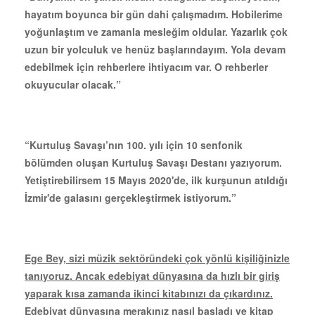
hayatım boyunca bir gün dahi çalışmadım. Hobilerime
yoğunlaştım ve zamanla mesleğim oldular. Yazarlık çok
uzun bir yolculuk ve henüz başlarındayım. Yola devam
edebilmek için rehberlere ihtiyacım var. O rehberler
okuyucular olacak.”
“Kurtuluş Savaşı’nın 100. yılı için 10 senfonik
bölümden oluşan Kurtuluş Savaşı Destanı yazıyorum.
Yetiştirebilirsem 15 Mayıs 2020'de, ilk kurşunun atıldığı
İzmir'de galasını gerçekleştirmek istiyorum.”
Ege Bey, sizi müzik sektöründeki çok yönlü kişiliğinizle
tanıyoruz. Ancak edebiyat dünyasına da hızlı bir giriş
yaparak kısa zamanda ikinci kitabınızı da çıkardınız.
Edebiyat dünyasına merakınız nasıl başladı ve kitap