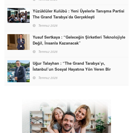
Yüzüklüler Kulübü : Yeni Üyelerle Tanışma Partisi
The Grand Tarabya’da Gerçekleşti
Temmuz 2026
Yusuf Sertkaya : “Geleceğin Şirketleri Teknolojiyle
Değil, İnsanla Kazanacak”
Temmuz 2026
Uğur Talayhan : “The Grand Tarabya’yı,
İstanbul’un Sosyal Hayatına Yön Veren Bir
Destinasyon Haline Getirmeyi Hedefliyorum”
Temmuz 2026