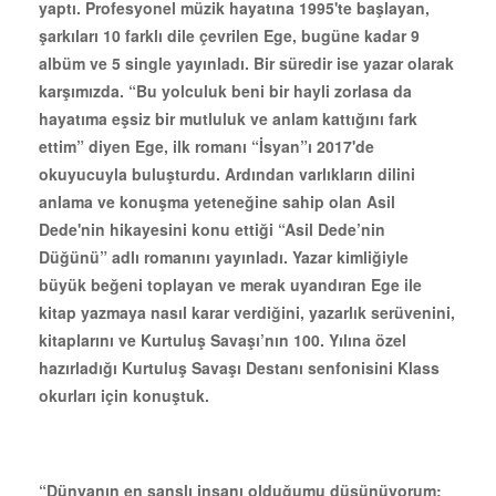
yaptı. Profesyonel müzik hayatına 1995'te başlayan,
şarkıları 10 farklı dile çevrilen Ege, bugüne kadar 9
albüm ve 5 single yayınladı. Bir süredir ise yazar olarak
karşımızda. “
Bu yolculuk beni bir hayli zorlasa da
hayatıma eşsiz bir mutluluk ve anlam kattığını fark
ettim” diyen Ege, ilk romanı “İsyan”ı 2017'de
okuyucuyla buluşturdu. Ardından varlıkların dilini
anlama ve konuşma yeteneğine sahip olan Asil
Dede'nin hikayesini konu ettiği “Asil Dede’nin
Düğünü” adlı romanını yayınladı. Yazar kimliğiyle
büyük beğeni toplayan ve merak uyandıran Ege ile
kitap yazmaya nasıl karar verdiğini, yazarlık serüvenini,
kitaplarını ve Kurtuluş Savaşı’nın 100. Yılına özel
hazırladığı
Kurtuluş Savaşı Destanı senfonisini Klass
okurları için konuştuk.
“Dünyanın en şanslı insanı olduğumu düşünüyorum;