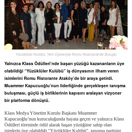
Yüzüklüler Kulübü, Yeni Üyeleriyle Romu Rıstorante'de Buluştu
Yalnızca Klass Ödülleri’nde başarı yüzüğü kazananların üye
olabildiği “Yüzüklüler Kulübü” iş dünyasının ilham veren
isimlerini Romu Ristorante Ataköy’de bir araya getirdi.
Muammer Kapucuoğlu’nun liderliğinde gerçekleşen tanışma
buluşması, güçlü iş birliklerinin kapısını aralayan vizyoner
bir platforma dönüştü.
Klass Medya Yönetim Kurulu Başkanı Muammer
Kapucuoğlu’nun kuruculuğunda hayata geçen ve yalnızca Klass
Ödülleri töreninde ödül alarak başarı yüzüğüne sahip olan
isimlerin üye olabildiği "Yüzüklüler Kulübü", tanışma partisini