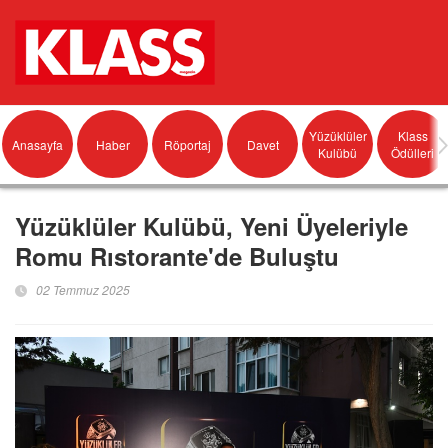
Yüzüklüler
Klass
Anasayfa
Haber
Röportaj
Davet
Kulübü
Ödülleri
Yüzüklüler Kulübü, Yeni Üyeleriyle
Romu Rıstorante'de Buluştu
02 Temmuz 2025