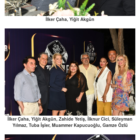
İlker Çaha, Yiğit Akgün
İlker Çaha, Yiğit Akgün, Zahide Yetiş, İlknur Cici, Süleyman
Yılmaz, Tuba İşler, Muammer Kapucuoğlu, Gamze Özlü