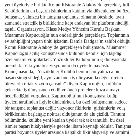
yeni üyeleriyle birlikte Romu Ristorante Ataköy’de gerçekleştirdi.
Sektörlerinin en başarılı isimlerinin katılımıyla düzenlenen bu özel
buluşma, yalnızca bir tanışma toplantısı olmanın ötesinde, aynı
zamanda stratejik iş birliklerine kapı aralayan bir platform niteliği
taşıdı. Organizasyon, Klass Medya Yönetim Kurulu Başkanı
Muammer Kapucuoğlu’nun önderliğinde gerçekleşti.
Toplantının
ev sahipliğini yapan ünlü işkadını Damla Dadgar’ın sahibi olduğu
Romu Ristorante Ataköy’de gerçekleşen buluşmada, Muammer
Kapucuoğlu açılış konuşmasında kulübün kendisi için taşıdığı
özel anlamı vurgularken, Yüzüklüler Kulübü’nün iş dünyasında
önemli bir etki yaratma vizyonunu da üyelerle paylaştı.
Konuşmasında, "Yüzüklüler Kulübü benim için yalnızca bir
başarı simgesi değil, aynı zamanda iş dünyasında değer üreten
bireylerin ortak vizyon çatısıdır" diyen Kapucuoğlu, kulübün
gelecekte iş dünyasında etkili ve öncü projelere imza atmayı
hedeflediğini vurguladı. Kapucuoğlu’nun konuşması kulüp
üyeleri tarafından ilgiyle dinlenirken, bu özel buluşmanın sadece
bir tanışma toplantısı değil; vizyoner fikirlerin, girişimlerin ve iş
birliklerinin başlangıç noktası olduğunun da altı çizildi. Tanıtım
bölümünde, kulübe yeni katılan üyeler tek tek tanıtıldı, bu özel
isimler başarı hikâyeleriyle gecede ilham kaynağı oldular. Tanışma
partisi boyunca üyeler arasında karşılıklı fikir alışverişi ve samimi