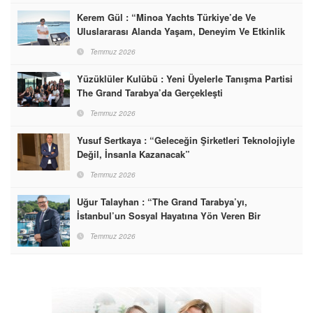
Kerem Gül : “Minoa Yachts Türkiye’de Ve
Uluslararası Alanda Yaşam, Deneyim Ve Etkinlik
Markası Olacak”
Temmuz 2026
Yüzüklüler Kulübü : Yeni Üyelerle Tanışma Partisi
The Grand Tarabya’da Gerçekleşti
Temmuz 2026
Yusuf Sertkaya : “Geleceğin Şirketleri Teknolojiyle
Değil, İnsanla Kazanacak”
Temmuz 2026
Uğur Talayhan : “The Grand Tarabya’yı,
İstanbul’un Sosyal Hayatına Yön Veren Bir
Destinasyon Haline Getirmeyi Hedefliyorum”
Temmuz 2026