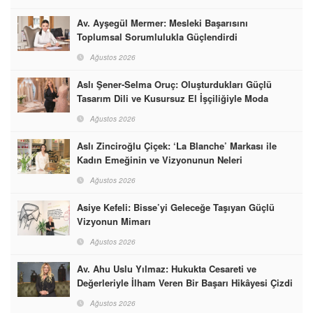
Av. Ayşegül Mermer: Mesleki Başarısını
Toplumsal Sorumlulukla Güçlendirdi
Ağustos 2026
Aslı Şener-Selma Oruç: Oluşturdukları Güçlü
Tasarım Dili ve Kusursuz El İşçiliğiyle Moda
Dünyasına İmzalarını Attılar
Ağustos 2026
Aslı Zinciroğlu Çiçek: ‘La Blanche’ Markası ile
Kadın Emeğinin ve Vizyonunun Neleri
Başarabileceğinin En Güzel Örneğini Sunuyor
Ağustos 2026
Asiye Kefeli: Bisse’yi Geleceğe Taşıyan Güçlü
Vizyonun Mimarı
Ağustos 2026
Av. Ahu Uslu Yılmaz: Hukukta Cesareti ve
Değerleriyle İlham Veren Bir Başarı Hikâyesi Çizdi
Ağustos 2026