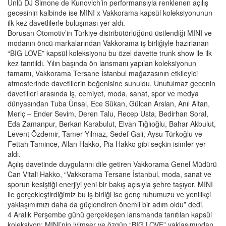
Ünlü DJ Simone de Kunovich’in performansıyla renklenen açılış
gecesinin kalbinde ise MINI x Vakkorama kapsül koleksiyonunun
ilk kez davetlilerle buluşması yer aldı.
Borusan Otomotiv’in Türkiye distribütörlüğünü üstlendiği MINI ve
modanın öncü markalarından Vakkorama iş birliğiyle hazırlanan
“BIG LOVE” kapsül koleksiyonu bu özel davette trunk show ile ilk
kez tanıtıldı. Yılın başında ön lansmanı yapılan koleksiyonun
tamamı, Vakkorama Tersane İstanbul mağazasının etkileyici
atmosferinde davetlilerin beğenisine sunuldu. Unutulmaz gecenin
davetlileri arasında iş, cemiyet, moda, sanat, spor ve medya
dünyasından Tuba Ünsal, Ece Sükan, Gülcan Arslan, Anıl Altan,
Meriç – Ender Sevim, Deren Talu, Recep Usta, Bedirhan Soral,
Eda Zamanpur, Berkan Karabulut, Elvan Tığlıoğlu, Bahar Akbulut,
Levent Özdemir, Tamer Yılmaz, Sedef Gali, Aysu Türkoğlu ve
Fettah Tamince, Allan Hakko, Pia Hakko gibi seçkin isimler yer
aldı.
Açılış davetinde duygularını dile getiren Vakkorama Genel Müdürü
Can Vitali Hakko, “Vakkorama Tersane İstanbul, moda, sanat ve
sporun kesiştiği enerjiyi yeni bir bakış açısıyla şehre taşıyor. MINI
ile gerçekleştirdiğimiz bu iş birliği ise genç ruhumuzu ve yenilikçi
yaklaşımımızı daha da güçlendiren önemli bir adım oldu” dedi.
4 Aralık Perşembe günü gerçekleşen lansmanda tanıtılan kapsül
koleksiyon; MINI’nin iyimser ve özgün “BIG LOVE” yaklaşımından