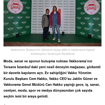
Vakkorama Tersane’nin Görkemli Açılışı MINI X Vakkorama Kapsül
Koleksiyonu Tanıtımıyla Renklendi
Moda, sanat ve sporun buluşma noktası Vakkorama’nın
Tersane İstanbul’daki yeni nesil deneyim mağazası, görkemli
bir davetle kapılarını açtı. Ev sahipliğini Vakko Yönetim
Kurulu Başkanı Cem Hakko, Vakko CEO’su Jaklin Güner ve
Vakkorama Genel Müdürü Can Hakko yaptığı gece, iş, sanat,
cemiyet, moda, spor ve medya dünyasından çok sayıda
seçkin ismi bir araya getirdi.