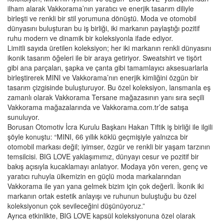
ilham alarak Vakkorama’nın yaratıcı ve enerjik tasarım diliyle
birleşti ve renkli bir stil yorumuna dönüştü. Moda ve otomobil
dünyasını buluşturan bu iş birliği, iki markanın paylaştığı pozitif
ruhu modern ve dinamik bir koleksiyonla ifade ediyor.
Limitli sayıda üretilen koleksiyon; her iki markanın renkli dünyasını
ikonik tasarım öğeleri ile bir araya getiriyor. Sweatshirt ve tişört
gibi ana parçaları, şapka ve çanta gibi tamamlayıcı aksesuarlarla
birleştirerek MINI ve Vakkorama’nın enerjik kimliğini özgün bir
tasarım çizgisinde buluşturuyor. Bu özel koleksiyon, lansmanla eş
zamanlı olarak Vakkorama Tersane mağazasının yanı sıra seçili
Vakkorama mağazalarında ve Vakkorama.com.tr’de satışa
sunuluyor.
Borusan Otomotiv İcra Kurulu Başkanı Hakan Tiftik iş birliği ile ilgili
şöyle konuştu: “MINI, 66 yıllık köklü geçmişiyle yalnızca bir
otomobil markası değil; iyimser, özgür ve renkli bir yaşam tarzının
temsilcisi. BIG LOVE yaklaşımımız, dünyayı cesur ve pozitif bir
bakış açısıyla kucaklamayı anlatıyor. Modaya yön veren, genç ve
yaratıcı ruhuyla ülkemizin en güçlü moda markalarından
Vakkorama ile yan yana gelmek bizim için çok değerli. İkonik iki
markanın ortak estetik anlayışı ve ruhunun buluştuğu bu özel
koleksiyonun çok sevileceğini düşünüyoruz.”
Ayrıca etkinlikte, BIG LOVE kapsül koleksiyonuna özel olarak