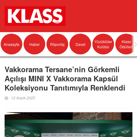
Yüzüklüler
Klass
Anasayfa
Haber
Röportaj
Davet
Kulübü
Ödülleri
Vakkorama Tersane’nin Görkemli
Açılışı MINI X Vakkorama Kapsül
Koleksiyonu Tanıtımıyla Renklendi
12 Aralık 2025