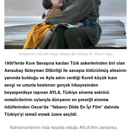
Türkiye'nin OSCAR Adayı Gerçek Bir Hikaye İle “AYLA” Oldu
1950'lerde Kore Savaşına katılan Türk askerlerinden biri olan
Astsubay Süleyman Dilbirliği ile savaşta öldürülmüş ailesinin
yanında bulduğu ve Ayla adını verdiği Koreli küçük kızın
sevgi ve umutla beslenen gerçek hikayesinden
beyazperdeye taşınan AYLA, Türkiye sinema sektörü
temsilcilerinin oylarıyla dünyanın en prestijli sinema
ödüllerinden Oscar'da “Yabancı Dilde En İyi Film” dalında
Türkiye'yi temsil etmek üzere seçildi.
Kahramanlarının hala hayatta olduğu AYLA filmi zamansız,