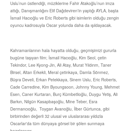
Uslu’nun üstlendiği, müziklerine Fahir Atakoğlu’nun imza
attığı, Danışmanlığını Elif Dağdeviren'in yaptığı AYLA, başta
İsmail Hacıoğlu ve Eric Roberts gibi isimlerin olduğu zengin
oyuncu kadrosuyla Oscar yolunda daha da ışıldayacak.
Kahramanlarının hala hayatta olduğu, geçmişimizi gururla
bugüne taşıyan film; İsmail Hacıoğlu, Kim Seol, çetin
Tekindor, Lee Kyong-Jin, Ali Atay, Murat Yıldırım, Taner
Birsel, Altan Erkekli, Meral çetinkaya, Damla Sönmez,
Büşra Develi, Erkan Petekkaya, Sinem Uslu, Eric Roberts,
Cade Carredine, Kim Byoungsoon, Johnny Young, Mehmet
Esen, Caner Kurtaran, Burç Kümbetlioğlu, Duygu Yetiş, Ali
Barkın, Nilgün Kasapbaşoğlu, Mine Teber, Esra
Dermancıoğlu, Toygan Avanoğlu, İlber Gürtunca, gibi
birbirinden değerli 32 ulusal ve uluslararası yıldızla
Oscarlar'da tüm dünyaya görsel bir şölen sunmaya
hazırlanıyor.