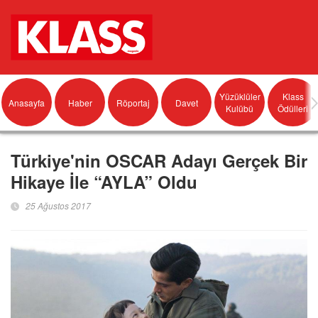
Yüzüklüler
Klass
Anasayfa
Haber
Röportaj
Davet
Kulübü
Ödülleri
Türkiye'nin OSCAR Adayı Gerçek Bir
Hikaye İle “AYLA” Oldu
25 Ağustos 2017