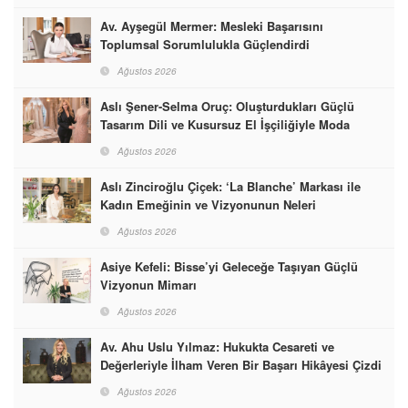
Av. Ayşegül Mermer: Mesleki Başarısını
Toplumsal Sorumlulukla Güçlendirdi
Ağustos 2026
Aslı Şener-Selma Oruç: Oluşturdukları Güçlü
Tasarım Dili ve Kusursuz El İşçiliğiyle Moda
Dünyasına İmzalarını Attılar
Ağustos 2026
Aslı Zinciroğlu Çiçek: ‘La Blanche’ Markası ile
Kadın Emeğinin ve Vizyonunun Neleri
Başarabileceğinin En Güzel Örneğini Sunuyor
Ağustos 2026
Asiye Kefeli: Bisse’yi Geleceğe Taşıyan Güçlü
Vizyonun Mimarı
Ağustos 2026
Av. Ahu Uslu Yılmaz: Hukukta Cesareti ve
Değerleriyle İlham Veren Bir Başarı Hikâyesi Çizdi
Ağustos 2026