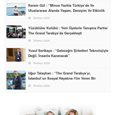
Kerem Gül : “Minoa Yachts Türkiye’de Ve
Uluslararası Alanda Yaşam, Deneyim Ve Etkinlik
Markası Olacak”
Temmuz 2026
Yüzüklüler Kulübü : Yeni Üyelerle Tanışma Partisi
The Grand Tarabya’da Gerçekleşti
Temmuz 2026
Yusuf Sertkaya : “Geleceğin Şirketleri Teknolojiyle
Değil, İnsanla Kazanacak”
Temmuz 2026
Uğur Talayhan : “The Grand Tarabya’yı,
İstanbul’un Sosyal Hayatına Yön Veren Bir
Destinasyon Haline Getirmeyi Hedefliyorum”
Temmuz 2026