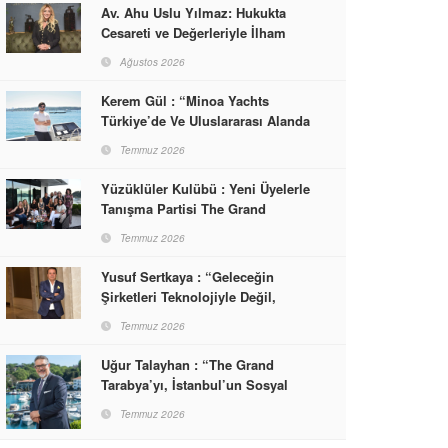
Av. Ahu Uslu Yılmaz: Hukukta
Cesareti ve Değerleriyle İlham
Veren Bir Başarı Hikâyesi Çizdi
Ağustos 2026
Kerem Gül : “Minoa Yachts
Türkiye’de Ve Uluslararası Alanda
Yaşam, Deneyim Ve Etkinlik
Temmuz 2026
Markası Olacak”
Yüzüklüler Kulübü : Yeni Üyelerle
Tanışma Partisi The Grand
Tarabya’da Gerçekleşti
Temmuz 2026
Yusuf Sertkaya : “Geleceğin
Şirketleri Teknolojiyle Değil,
İnsanla Kazanacak”
Temmuz 2026
Uğur Talayhan : “The Grand
Tarabya’yı, İstanbul’un Sosyal
Hayatına Yön Veren Bir
Temmuz 2026
Destinasyon Haline Getirmeyi
Hedefliyorum”