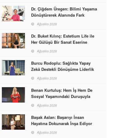
Dr. Çiğdem Üregen: Bilimi Yaşama
Dönüştürerek Alanında Fark
Yaratıyor
Ağustos 2026
Dr. Buket Kılınç: Estetium Life ile
Her Gülüşü Bir Sanat Eserine
Dönüştürüyor
Ağustos 2026
Burcu Rodoplu: Sağlıkta Yapay
Zekâ Destekli Dönüşüme Liderlik
Ediyor
Ağustos 2026
Benan Kurtuluş: Hem İş Hem De
Sosyal Yaşamındaki Duruşuyla
Kadınlara Rol Model Oldu
Ağustos 2026
Başak Aslan: Başarıyı İnsan
Hayatına Dokunarak İnşa Ediyor
Ağustos 2026