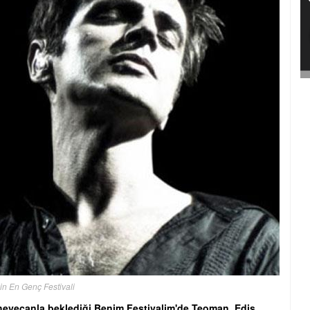
in En Genç Festivali
n heyecanla beklediği Benim Festivalim'de Teoman, Edis,