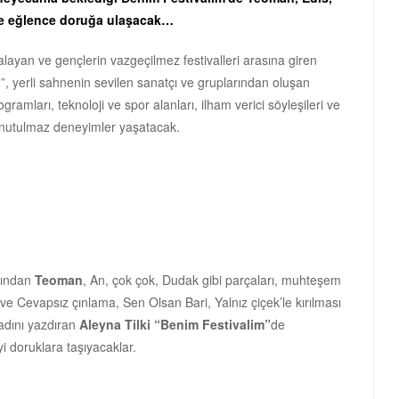
 ile eğlence doruğa ulaşacak…
kalayan ve gençlerin vazgeçilmez festivalleri arasına giren
im”, yerli sahnenin sevilen sanatçı ve gruplarından oluşan
rogramları, teknoloji ve spor alanları, ilham verici söyleşileri ve
e unutulmaz deneyimler yaşatacak.
arından
Teoman
, An, çok çok, Dudak gibi parçaları, muhteşem
ve Cevapsız çınlama, Sen Olsan Bari, Yalnız çiçek’le kırılması
 adını yazdıran
Aleyna Tilki
“Benim Festivalim”
de
i doruklara taşıyacaklar.