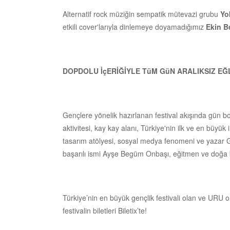
Alternatif rock müziğin sempatik mütevazi grubu
Yo
etkili cover'larıyla dinlemeye doyamadığımız
Ekin Be
DOPDOLU İçERİĞİYLE TüM GüN ARALIKSIZ EĞ
Gençlere yönelik hazırlanan festival akışında gün bo
aktivitesi, kay kay alanı, Türkiye'nin ilk ve en büy
tasarım atölyesi, sosyal medya fenomeni ve yazar G
başarılı ismi Ayşe Begüm Onbaşı, eğitmen ve doğa bili
Türkiye’nin en büyük gençlik festivali olan ve URU 
festivalin biletleri Biletix’te!