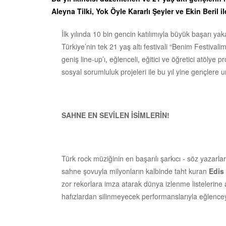
Aleyna Tilki, Yok Öyle Kararlı Şeyler ve Ekin Beril
İlk yılında 10 bin gencin katılımıyla büyük başarı ya
Türkiye’nin tek 21 yaş altı festivali “Benim Festival
geniş line-up’ı, eğlenceli, eğitici ve öğretici atölye p
sosyal sorumluluk projeleri ile bu yıl yine gençler
SAHNE EN SEVİLEN İSİMLERİN!
Türk rock müziğinin en başarılı şarkıcı - söz yazarl
sahne şovuyla milyonların kalbinde taht kuran
Edis
zor rekorlara imza atarak dünya izlenme listelerine
hafızlardan silinmeyecek performanslarıyla eğlencey