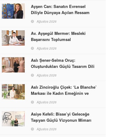
Ayşen Can: Sanatın Evrensel
Diliyle Dünyaya Açılan Ressam
Ağustos 2026
Av. Ayşegül Mermer: Mesleki
Başarısını Toplumsal
Sorumlulukla Güçlendirdi
Ağustos 2026
Aslı Şener-Selma Oruç:
Oluşturdukları Güçlü Tasarım Dili
ve Kusursuz El İşçiliğiyle Moda
Ağustos 2026
Dünyasına İmzalarını Attılar
Aslı Zinciroğlu Çiçek: ‘La Blanche’
Markası ile Kadın Emeğinin ve
Vizyonunun Neleri
Ağustos 2026
Başarabileceğinin En Güzel
Örneğini Sunuyor
Asiye Kefeli: Bisse’yi Geleceğe
Taşıyan Güçlü Vizyonun Mimarı
Ağustos 2026