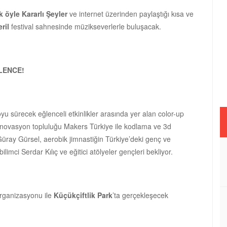
k öyle Kararlı Şeyler
ve internet üzerinden paylaştığı kısa ve
ril
festival sahnesinde müzikseverlerle buluşacak.
LENCE!
yu sürecek eğlenceli etkinlikler arasında yer alan color-up
ük inovasyon topluluğu Makers Türkiye ile kodlama ve 3d
üray Gürsel, aerobik jimnastiğin Türkiye’deki genç ve
mci Serdar Kılıç ve eğitici atölyeler gençleri bekliyor.
organizasyonu ile
Küçükçiftlik Park
’ta gerçekleşecek