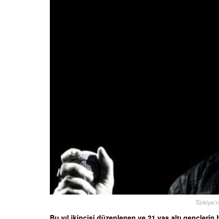
Türkiye’n
Bu yıl ikincisi düzenlenen ve 21 yaş altı gençleri