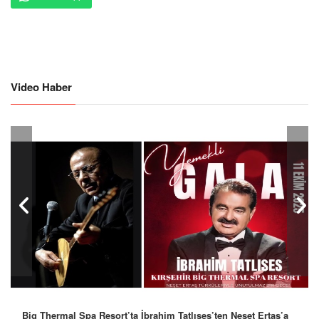
Video Haber
Big Thermal Spa Resort’ta İbrahim Tatlıses’ten Neşet Ertaş’a
Robbie Williams’tan İstanbul’a Mesaj: “Unutulmaz Bir Gece