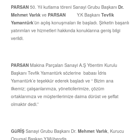
PARSAN
50. Yıl kutlama töreni Sanayi Grubu Başkanı
Dr.
Mehmet Varlık
ve
PARSAN
Y.K Başkanı
Tevfik
Yamantürk
’ün açılış konuşmaları ile başladı. Şirketin başarılı
yatırımları ve hizmetleri hakkında konuklarına geniş bilgi
verildi.
PARSAN
Makina Parçaları Sanayi A.Ş Yöentim Kurulu
Başkanı Tevfik Yamantürk sözlerine babası İdris
Yamantürk’e teşekkür ederek başladı ve “ Bizim ana
ilkemiz; çalışanlarımıza, yöneticilerimize, çözüm
ortaklarımıza ve müşterilerimize daima dürüst ve şeffat
olmaktır dedi.”
GüRİŞ
Sanayi Grubu Başkanı Dr.
Mehmet Varlık
, Kurucu
Onursal Başkan Y.Mühendis