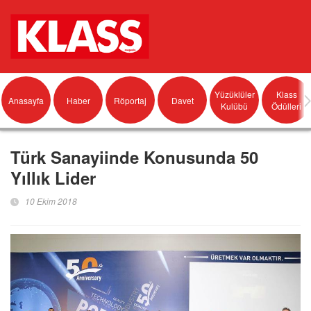
Yüzüklüler
Klass
Anasayfa
Haber
Röportaj
Davet
Kulübü
Ödülleri
Türk Sanayiinde Konusunda 50
Yıllık Lider
10 Ekim 2018