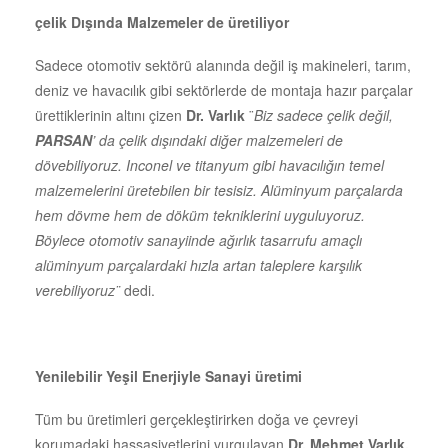
çelik Dışında Malzemeler de üretiliyor
Sadece otomotiv sektörü alanında değil iş makineleri, tarım,
deniz ve havacılık gibi sektörlerde de montaja hazır parçalar
ürettiklerinin altını çizen
Dr.
Varlık
¨
Biz sadece çelik değil,
PARSAN
’ da çelik dışındaki diğer malzemeleri de
dövebiliyoruz. Inconel ve titanyum gibi havacılığın temel
malzemelerini üretebilen bir tesisiz. Alüminyum parçalarda
hem dövme hem de döküm tekniklerini uyguluyoruz.
Böylece otomotiv sanayiinde ağırlık
tasarrufu amaçlı
alüminyum parçalardaki hızla artan taleplere karşılık
verebiliyoruz¨
dedi.
Yenilebilir Yeşil Enerjiyle Sanayi üretimi
Tüm bu üretimleri gerçekleştirirken doğa ve çevreyi
korumadaki hassasiyetlerini vurgulayan
Dr.
Mehmet Varlık,