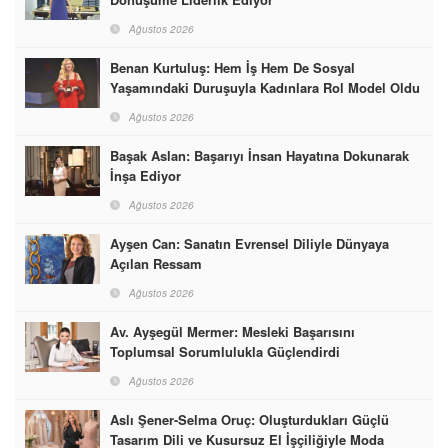
Ağustos 2026
Benan Kurtuluş: Hem İş Hem De Sosyal
Yaşamındaki Duruşuyla Kadınlara Rol Model Oldu
Ağustos 2026
Başak Aslan: Başarıyı İnsan Hayatına Dokunarak
İnşa Ediyor
Ağustos 2026
Ayşen Can: Sanatın Evrensel Diliyle Dünyaya
Açılan Ressam
Ağustos 2026
Av. Ayşegül Mermer: Mesleki Başarısını
Toplumsal Sorumlulukla Güçlendirdi
Ağustos 2026
Aslı Şener-Selma Oruç: Oluşturdukları Güçlü
Tasarım Dili ve Kusursuz El İşçiliğiyle Moda