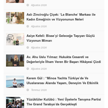
Dünyasına İmzalarını Attılar
Ağustos 2026
Aslı Zinciroğlu Çiçek: ‘La Blanche’ Markası ile
Kadın Emeğinin ve Vizyonunun Neleri
Başarabileceğinin En Güzel Örneğini Sunuyor
Ağustos 2026
Asiye Kefeli: Bisse’yi Geleceğe Taşıyan Güçlü
Vizyonun Mimarı
Ağustos 2026
Av. Ahu Uslu Yılmaz: Hukukta Cesareti ve
Değerleriyle İlham Veren Bir Başarı Hikâyesi Çizdi
Ağustos 2026
Kerem Gül : “Minoa Yachts Türkiye’de Ve
Uluslararası Alanda Yaşam, Deneyim Ve Etkinlik
Markası Olacak”
Temmuz 2026
Yüzüklüler Kulübü : Yeni Üyelerle Tanışma Partisi
The Grand Tarabya’da Gerçekleşti