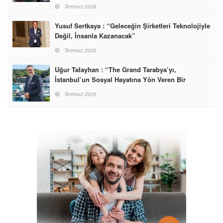
Temmuz 2026
Yusuf Sertkaya : “Geleceğin Şirketleri Teknolojiyle
Değil, İnsanla Kazanacak”
Temmuz 2026
Uğur Talayhan : “The Grand Tarabya’yı,
İstanbul’un Sosyal Hayatına Yön Veren Bir
Destinasyon Haline Getirmeyi Hedefliyorum”
Temmuz 2026