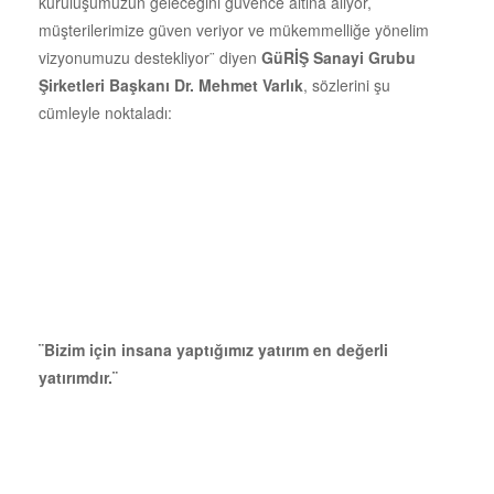
kuruluşumuzun geleceğini güvence altına alıyor,
müşterilerimize güven veriyor ve mükemmelliğe yönelim
vizyonumuzu destekliyor¨ diyen
GüRİŞ Sanayi Grubu
Şirketleri Başkanı Dr. Mehmet Varlık
, sözlerini şu
cümleyle noktaladı:
¨Bizim için insana yaptığımız yatırım en değerli
yatırımdır.¨