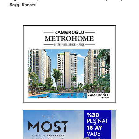
Saygı Konseri
Olacak”