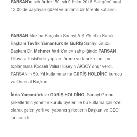
PARSAN
’ın sektördeki 50. yılı 9 Ekim 2018 Salı günü saat
12.00’de başlayan güzel ve anlamlı bir törenle kutlandı.
PARSAN
Makina Parçaları Sanayi A.Ş Yönetim Kurulu
Başkanı
Tevfik Yamantürk
ile
GüRİŞ
Sanayi Grubu
Başkanı Dr.
Mehmet Varlık
’ın ev sahipliğinde
PARSAN
Dilovası Tesisi’nde yapılan törene ve fabrika tanıtımı
toplantısına Kocaeli Valisi Hüseyin AKSOY onur verdi.
PARSAN’ın 50. Yıl kutlamalarına
GüRİŞ HOLDİNG
kurucu
ve Onursal Başkanı
İdris Yamantürk
ve
GüRİŞ HOLDİNG
Sanayi Grubu
şirketlerinin yönetim kurulu üyeleri ile bu kutlama için özel
olarak gelen yerli ve yabancı şirketlerin Başkan ve CEO’
ları katıldı.