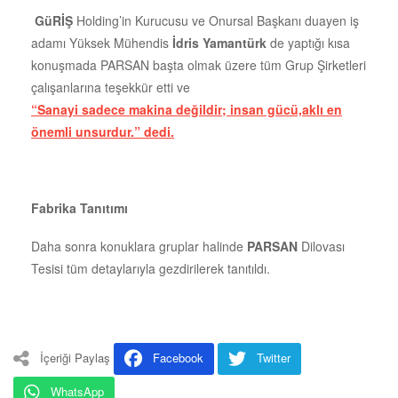
GüRİŞ
Holding’in Kurucusu ve Onursal Başkanı duayen iş
adamı Yüksek Mühendis
İdris Yamantürk
de yaptığı kısa
konuşmada PARSAN başta olmak üzere tüm Grup Şirketleri
çalışanlarına teşekkür etti ve
“Sanayi sadece makina değildir; insan gücü,aklı en
önemli unsurdur.” dedi.
Fabrika Tanıtımı
Daha sonra konuklara gruplar halinde
PARSAN
Dilovası
Tesisi tüm detaylarıyla gezdirilerek tanıtıldı.
İçeriği Paylaş
Facebook
Twitter
WhatsApp