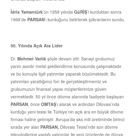
İdris Yamantürk
’ün 1958 yılında
GüRİŞ
’i kurduktan sonra
1968’de
PARSAN
’ı kurduğunu belirterek şükranlarını sundu.
50. Yılında Açık Ara Lider
Dr.
Mehmet Varlık
şöyle devam etti: Sanayi grubumuz
yarım asırdır metal şekillendirme konusunda çalışmaktadır
ve bu konuyla ilgili yatırımlar yaparak büyümektedir. Bu
yatırımları yarattığımız fon ile gerçekleştirmemiz ve
grubumuzun finansal yapısı müşterilerimize güven
vermektedir. 50 yıl önce dövme alanında faaliyete başlayan
PARSAN
, önce
OMTAŞ
’ı alarak ve ardından Dilovası’nda
kurduğu yeni tesisi ile Türkiye’nin açık ara en büyük dövme
firması haline gelmiştir. Avrupa’da aks mili üretiminde birinci
sırada yer alan
PARSAN,
Dilovası Tesisi’nde son dövme
teknolojilerine yaptığı yatırımlar ile yeni ürünlerde de dünya