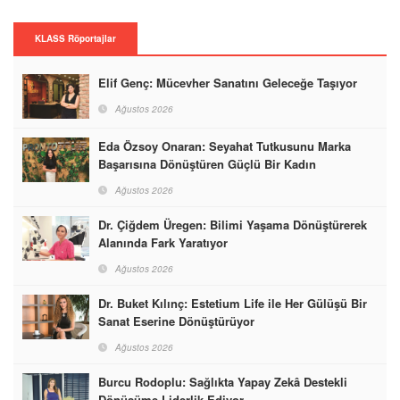
KLASS Röportajlar
Elif Genç: Mücevher Sanatını Geleceğe Taşıyor
Ağustos 2026
Eda Özsoy Onaran: Seyahat Tutkusunu Marka
Başarısına Dönüştüren Güçlü Bir Kadın
Ağustos 2026
Dr. Çiğdem Üregen: Bilimi Yaşama Dönüştürerek
Alanında Fark Yaratıyor
Ağustos 2026
Dr. Buket Kılınç: Estetium Life ile Her Gülüşü Bir
Sanat Eserine Dönüştürüyor
Ağustos 2026
Burcu Rodoplu: Sağlıkta Yapay Zekâ Destekli
Dönüşüme Liderlik Ediyor