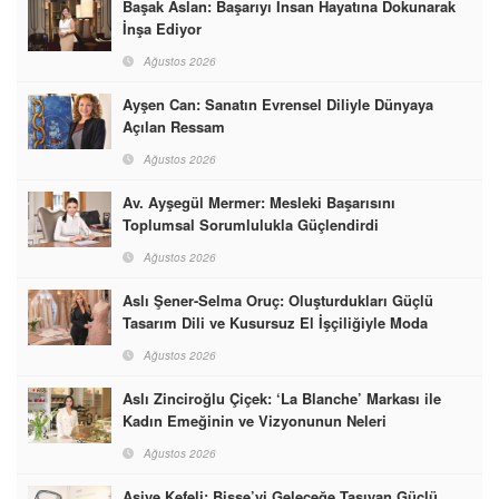
Başak Aslan: Başarıyı İnsan Hayatına Dokunarak
İnşa Ediyor
Ağustos 2026
Ayşen Can: Sanatın Evrensel Diliyle Dünyaya
Açılan Ressam
Ağustos 2026
Av. Ayşegül Mermer: Mesleki Başarısını
Toplumsal Sorumlulukla Güçlendirdi
Ağustos 2026
Aslı Şener-Selma Oruç: Oluşturdukları Güçlü
Tasarım Dili ve Kusursuz El İşçiliğiyle Moda
Dünyasına İmzalarını Attılar
Ağustos 2026
Aslı Zinciroğlu Çiçek: ‘La Blanche’ Markası ile
Kadın Emeğinin ve Vizyonunun Neleri
Başarabileceğinin En Güzel Örneğini Sunuyor
Ağustos 2026
Asiye Kefeli: Bisse’yi Geleceğe Taşıyan Güçlü