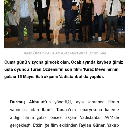
Turan Özdemir’e Selam Kiraz Mevsimi'ne Buruk Gala
Cuma günü vizyona girecek olan, Ocak ayında kaybettiğimiz
usta oyuncu Turan Özdemir’in son filmi ‘Kiraz Mevsimi’nin
galası 15 Mayıs Salı akşamı Vadistanbul’da yapıldı.
Durmuş Akbulut
’un yönettiği, aynı zamanda filmin
yapımcısı olan
Ramis Tanacı
’nın senaryosunu kaleme
aldığı filmin galası önceki akşam Vadistanbul AVM’de
gerçekleşti.
Etkinliğe film ekibinden
Taylan Güner, Yakup