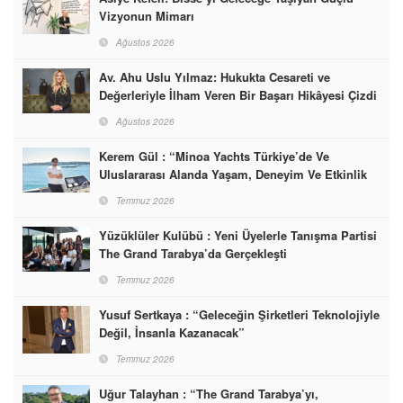
Vizyonun Mimarı
Ağustos 2026
Av. Ahu Uslu Yılmaz: Hukukta Cesareti ve
Değerleriyle İlham Veren Bir Başarı Hikâyesi Çizdi
Ağustos 2026
Kerem Gül : “Minoa Yachts Türkiye’de Ve
Uluslararası Alanda Yaşam, Deneyim Ve Etkinlik
Markası Olacak”
Temmuz 2026
Yüzüklüler Kulübü : Yeni Üyelerle Tanışma Partisi
The Grand Tarabya’da Gerçekleşti
Temmuz 2026
Yusuf Sertkaya : “Geleceğin Şirketleri Teknolojiyle
Değil, İnsanla Kazanacak”
Temmuz 2026
Uğur Talayhan : “The Grand Tarabya’yı,