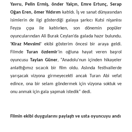
Yavru, Pelin Ermiş, önder Yalçın, Emre Ertunç, Serap
Oğan Eren, ömer Yıldırım
katıldı. İş ve sanat dünyasından
isimlerin de ilgi gösterdiği galaya şarkıcı Kutsi nişanlısı
Feyza çıpa ile katılırken, son dönemin popüler
oyuncularından Ali Burak Ceylan’da galada hazır bulundu.
'Kiraz Mevsimi'
ekibi gösterim öncesi bir araya geldi.
Filmde
Turan özdemir
’in oğluna hayat veren
başrol
oyuncusu
Taylan Güner
, “Anadolu'nun içinden hikayeler
anlattığımız sıcacık bir film oldu. Aslında festivallerde
yarışacak vizyona girmeyecekti ancak Turan Abi vefat
edince, ona bir selam göndermek için vizyona soktuk ve
onu anmak için gala yapmak istedik” dedi.
Filmin ekibi duygularını paylaştı ve usta oyuncuyu andı