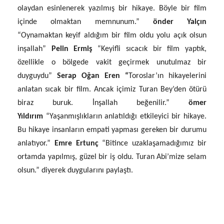
olaydan esinlenerek yazılmış bir hikaye. Böyle bir film
içinde olmaktan memnunum.”
önder Yalçın
“Oynamaktan keyif aldığım bir film oldu yolu açık olsun
inşallah”
Pelin Ermiş
“
Keyifli sıcacık bir film yaptık,
özellikle o bölgede vakit geçirmek unutulmaz bir
duyguydu”
Serap Oğan Eren “
Toroslar’ın hikayelerini
anlatan sıcak bir film. Ancak içimiz Turan Bey’den ötürü
biraz buruk. İnşallah beğenilir.”
ömer
Yıldırım
“Yaşanmışlıkların anlatıldığı etkileyici bir hikaye.
Bu hikaye insanların empati yapması gereken bir durumu
anlatıyor.”
Emre Ertunç
“Bitince uzaklaşamadığımız bir
ortamda yapılmış, güzel bir iş oldu. Turan Abi’mize selam
olsun.” diyerek duygularını paylaştı.