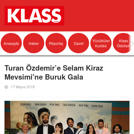
Yüzüklüler
Klass
Anasayfa
Haber
Röportaj
Davet
Kulübü
Ödülleri
Turan Özdemir’e Selam Kiraz
Mevsimi'ne Buruk Gala
17 Mayıs 2018