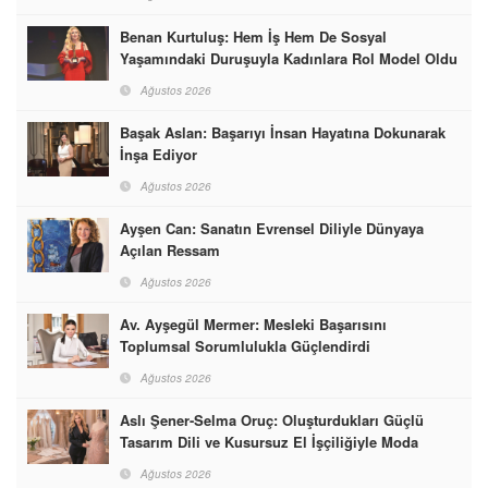
Benan Kurtuluş: Hem İş Hem De Sosyal
Yaşamındaki Duruşuyla Kadınlara Rol Model Oldu
Ağustos 2026
Başak Aslan: Başarıyı İnsan Hayatına Dokunarak
İnşa Ediyor
Ağustos 2026
Ayşen Can: Sanatın Evrensel Diliyle Dünyaya
Açılan Ressam
Ağustos 2026
Av. Ayşegül Mermer: Mesleki Başarısını
Toplumsal Sorumlulukla Güçlendirdi
Ağustos 2026
Aslı Şener-Selma Oruç: Oluşturdukları Güçlü
Tasarım Dili ve Kusursuz El İşçiliğiyle Moda
Dünyasına İmzalarını Attılar
Ağustos 2026