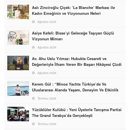
Aslı Zinciroğlu Çiçek: ‘La Blanche’ Markası ile
Kadın Emeğinin ve Vizyonunun Neleri
Başarabileceğinin En Güzel Örneğini Sunuyor
Ağustos 2026
Asiye Kefeli: Bisse’yi Geleceğe Taşıyan Güçlü
Vizyonun Mimarı
Ağustos 2026
Av. Ahu Uslu Yılmaz: Hukukta Cesareti ve
Değerleriyle İlham Veren Bir Başarı Hikâyesi Çizdi
Ağustos 2026
Kerem Gül : “Minoa Yachts Türkiye’de Ve
Uluslararası Alanda Yaşam, Deneyim Ve Etkinlik
Markası Olacak”
Temmuz 2026
Yüzüklüler Kulübü : Yeni Üyelerle Tanışma Partisi
The Grand Tarabya’da Gerçekleşti
Temmuz 2026