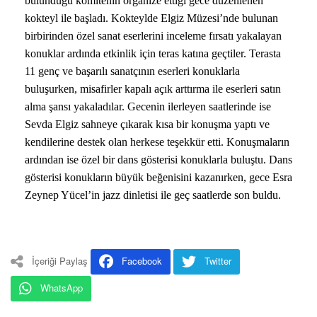
bulunduğu komitenin organize ettiği gece düzenlenen
kokteyl ile başladı. Kokteylde Elgiz Müzesi’nde bulunan
birbirinden özel sanat eserlerini inceleme fırsatı yakalayan
konuklar ardında etkinlik için teras katına geçtiler. Terasta
11 genç ve başarılı sanatçının eserleri konuklarla
buluşurken, misafirler kapalı açık arttırma ile eserleri satın
alma şansı yakaladılar. Gecenin ilerleyen saatlerinde ise
Sevda Elgiz sahneye çıkarak kısa bir konuşma yaptı ve
kendilerine destek olan herkese teşekkür etti. Konuşmaların
ardından ise özel bir dans gösterisi konuklarla buluştu. Dans
gösterisi konukların büyük beğenisini kazanırken, gece Esra
Zeynep Yücel’in jazz dinletisi ile geç saatlerde son buldu.
İçeriği Paylaş
Facebook
Twitter
WhatsApp