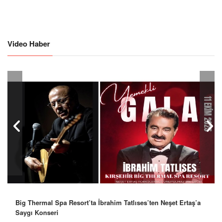
Video Haber
Big Thermal Spa Resort’ta İbrahim Tatlıses’ten Neşet Ertaş’a
Robbie Williams’tan İstanbul’a Mesaj: “Unutulmaz Bir Gece
Saygı Konseri
Olacak”