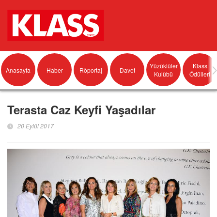
Yüzüklüler
Klass
Anasayfa
Haber
Röportaj
Davet
Kulübü
Ödülleri
Terasta Caz Keyfi Yaşadılar
20 Eylül 2017