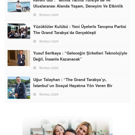
Uluslararası Alanda Yaşam, Deneyim Ve Etkinlik
Markası Olacak”
Temmuz 2026
Yüzüklüler Kulübü : Yeni Üyelerle Tanışma Partisi
The Grand Tarabya’da Gerçekleşti
Temmuz 2026
Yusuf Sertkaya : “Geleceğin Şirketleri Teknolojiyle
Değil, İnsanla Kazanacak”
Temmuz 2026
Uğur Talayhan : “The Grand Tarabya’yı,
İstanbul’un Sosyal Hayatına Yön Veren Bir
Destinasyon Haline Getirmeyi Hedefliyorum”
Temmuz 2026