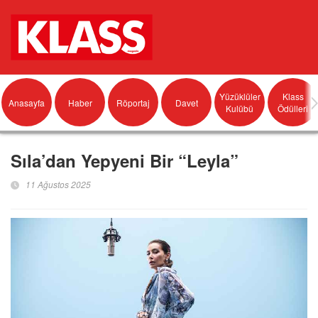
Yüzüklüler
Klass
Anasayfa
Haber
Röportaj
Davet
Kulübü
Ödülleri
Sıla’dan Yepyeni Bir “Leyla”
11 Ağustos 2025