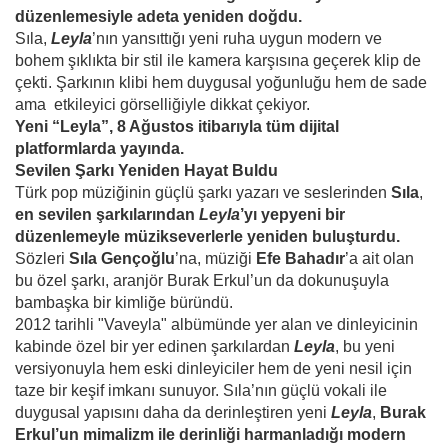
düzenlemesiyle adeta yeniden doğdu.
Sıla,
Leyla
’nın yansıttığı yeni ruha uygun modern ve
bohem şıklıkta bir stil ile kamera karşısına geçerek klip de
çekti. Şarkının klibi hem duygusal yoğunluğu hem de sade
ama etkileyici görselliğiyle dikkat çekiyor.
Yeni “Leyla”, 8 Ağustos itibarıyla tüm dijital
platformlarda yayında.
Sevilen Şarkı Yeniden Hayat Buldu
Türk pop müziğinin güçlü şarkı yazarı ve seslerinden
Sıla
,
en sevilen şarkılarından
Leyla
’yı yepyeni bir
düzenlemeyle müzikseverlerle yeniden buluşturdu.
Sözleri
Sıla Gençoğlu
’na, müziği
Efe Bahadır
’a ait olan
bu özel şarkı, aranjör Burak Erkul’un da dokunuşuyla
bambaşka bir kimliğe büründü.
2012 tarihli "Vaveyla" albümünde yer alan ve dinleyicinin
kabinde özel bir yer edinen şarkılardan
Leyla
, bu yeni
versiyonuyla hem eski dinleyiciler hem de yeni nesil için
taze bir keşif imkanı sunuyor. Sıla’nın güçlü vokali ile
duygusal yapısını daha da derinleştiren yeni
Leyla
,
Burak
Erkul’un mimalizm ile derinliği harmanladığı modern