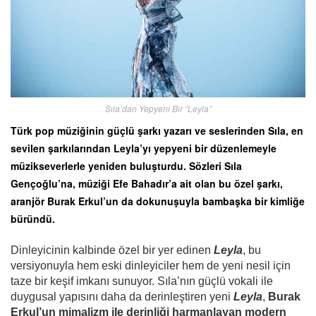
Sıla’dan Yepyeni Bir “Leyla”
Türk pop müziğinin güçlü şarkı yazarı ve seslerinden Sıla, en
sevilen şarkılarından Leyla’yı yepyeni bir düzenlemeyle
müzikseverlerle yeniden buluşturdu. Sözleri Sıla
Gençoğlu’na, müziği Efe Bahadır’a ait olan bu özel şarkı,
aranjör Burak Erkul’un da dokunuşuyla bambaşka bir kimliğe
büründü.
Dinleyicinin kalbinde özel bir yer edinen
Leyla
, bu
versiyonuyla hem eski dinleyiciler hem de yeni nesil için
taze bir keşif imkanı sunuyor. Sıla’nın güçlü vokali ile
duygusal yapısını daha da derinleştiren yeni
Leyla
,
Burak
Erkul’un mimalizm ile derinliği harmanlayan modern