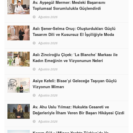
Av. Ayşegül Mermer: Mesleki Başarısını
Toplumsal Sorumlulukla Güçlendirdi
Ağustos 2026
Aslı Şener-Selma Oruç: Oluşturdukları Güçlü
Tasarım Dili ve Kusursuz El İşçiliğiyle Moda
Dünyasına İmzalarını Attılar
Ağustos 2026
Aslı Zinciroğlu Çiçek: ‘La Blanche’ Markası ile
Kadın Emeğinin ve Vizyonunun Neleri
Başarabileceğinin En Güzel Örneğini Sunuyor
Ağustos 2026
Asiye Kefeli: Bisse’yi Geleceğe Taşıyan Güçlü
Vizyonun Mimarı
Ağustos 2026
Av. Ahu Uslu Yılmaz: Hukukta Cesareti ve
Değerleriyle İlham Veren Bir Başarı Hikâyesi Çizdi
Ağustos 2026
Kerem Gül : “Minoa Yachts Türkiye’de Ve