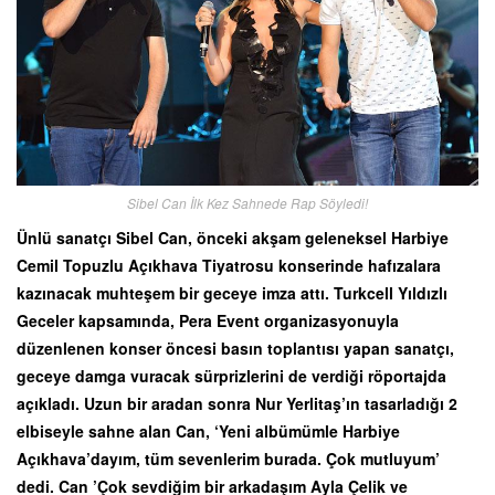
Sibel Can İlk Kez Sahnede Rap Söyledi!
Ünlü sanatçı Sibel Can, önceki akşam geleneksel Harbiye
Cemil Topuzlu Açıkhava Tiyatrosu konserinde hafızalara
kazınacak muhteşem bir geceye imza attı. Turkcell Yıldızlı
Geceler kapsamında, Pera Event organizasyonuyla
düzenlenen konser öncesi basın toplantısı yapan sanatçı,
geceye damga vuracak sürprizlerini de verdiği röportajda
açıkladı. Uzun bir aradan sonra Nur Yerlitaş’ın tasarladığı 2
elbiseyle sahne alan Can, ‘Yeni albümümle Harbiye
Açıkhava’dayım, tüm sevenlerim burada. Çok mutluyum’
dedi. Can ’Çok sevdiğim bir arkadaşım Ayla Çelik ve