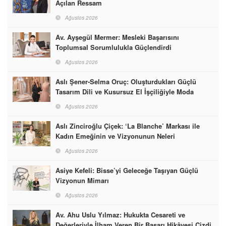
Açılan Ressam
Ağustos 2026
Av. Ayşegül Mermer: Mesleki Başarısını
Toplumsal Sorumlulukla Güçlendirdi
Ağustos 2026
Aslı Şener-Selma Oruç: Oluşturdukları Güçlü
Tasarım Dili ve Kusursuz El İşçiliğiyle Moda
Dünyasına İmzalarını Attılar
Ağustos 2026
Aslı Zinciroğlu Çiçek: ‘La Blanche’ Markası ile
Kadın Emeğinin ve Vizyonunun Neleri
Başarabileceğinin En Güzel Örneğini Sunuyor
Ağustos 2026
Asiye Kefeli: Bisse’yi Geleceğe Taşıyan Güçlü
Vizyonun Mimarı
Ağustos 2026
Av. Ahu Uslu Yılmaz: Hukukta Cesareti ve
Değerleriyle İlham Veren Bir Başarı Hikâyesi Çizdi