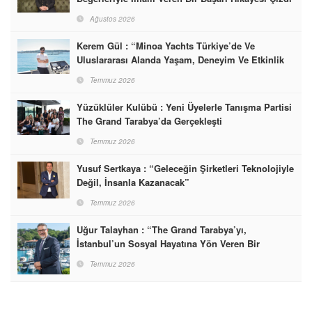
Ağustos 2026
Kerem Gül : “Minoa Yachts Türkiye’de Ve
Uluslararası Alanda Yaşam, Deneyim Ve Etkinlik
Markası Olacak”
Temmuz 2026
Yüzüklüler Kulübü : Yeni Üyelerle Tanışma Partisi
The Grand Tarabya’da Gerçekleşti
Temmuz 2026
Yusuf Sertkaya : “Geleceğin Şirketleri Teknolojiyle
Değil, İnsanla Kazanacak”
Temmuz 2026
Uğur Talayhan : “The Grand Tarabya’yı,
İstanbul’un Sosyal Hayatına Yön Veren Bir
Destinasyon Haline Getirmeyi Hedefliyorum”
Temmuz 2026