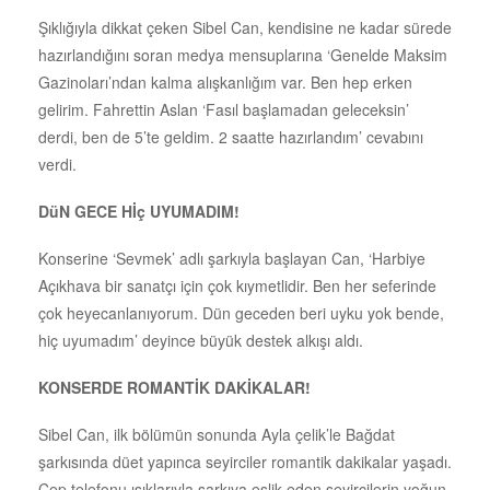
Şıklığıyla dikkat çeken Sibel Can, kendisine ne kadar sürede
hazırlandığını soran medya mensuplarına ‘Genelde Maksim
Gazinoları’ndan kalma alışkanlığım var. Ben hep erken
gelirim. Fahrettin Aslan ‘Fasıl başlamadan geleceksin’
derdi, ben de 5’te geldim. 2 saatte hazırlandım’ cevabını
verdi.
DüN GECE Hİç UYUMADIM!
Konserine ‘Sevmek’ adlı şarkıyla başlayan Can, ‘Harbiye
Açıkhava bir sanatçı için çok kıymetlidir. Ben her seferinde
çok heyecanlanıyorum. Dün geceden beri uyku yok bende,
hiç uyumadım’ deyince büyük destek alkışı aldı.
KONSERDE ROMANTİK DAKİKALAR!
Sibel Can, ilk bölümün sonunda Ayla çelik’le Bağdat
şarkısında düet yapınca seyirciler romantik dakikalar yaşadı.
Cep telefonu ışıklarıyla şarkıya eşlik eden seyircilerin yoğun