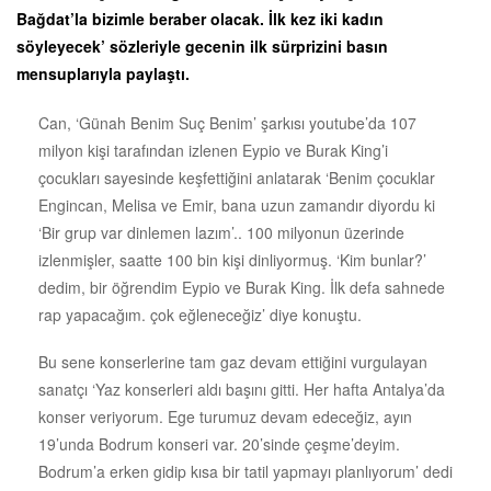
Bağdat’la bizimle beraber olacak. İlk kez iki kadın
söyleyecek’ sözleriyle gecenin ilk sürprizini basın
mensuplarıyla paylaştı.
Can, ‘Günah Benim Suç Benim’ şarkısı youtube’da 107
milyon kişi tarafından izlenen Eypio ve Burak King’i
çocukları sayesinde keşfettiğini anlatarak ‘Benim çocuklar
Engincan, Melisa ve Emir, bana uzun zamandır diyordu ki
‘Bir grup var dinlemen lazım’.. 100 milyonun üzerinde
izlenmişler, saatte 100 bin kişi dinliyormuş. ‘Kim bunlar?’
dedim, bir öğrendim Eypio ve Burak King. İlk defa sahnede
rap yapacağım. çok eğleneceğiz’ diye konuştu.
Bu sene konserlerine tam gaz devam ettiğini vurgulayan
sanatçı ‘Yaz konserleri aldı başını gitti. Her hafta Antalya’da
konser veriyorum. Ege turumuz devam edeceğiz, ayın
19’unda Bodrum konseri var. 20’sinde çeşme’deyim.
Bodrum’a erken gidip kısa bir tatil yapmayı planlıyorum’ dedi