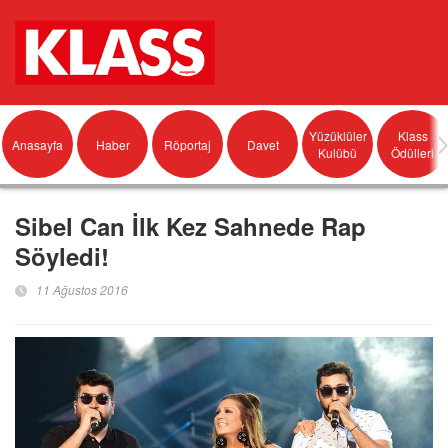
Yüzüklüler
Klass
Anasayfa
Haber
Röportaj
Davet
Kulübü
Ödülleri
Sibel Can İlk Kez Sahnede Rap
Söyledi!
11 Ağustos 2016