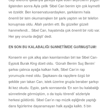
ilgisinden sonra Ayla çelik ‘Sibel Can benim için çok kıymetli
ve özeldir. Ben konservatuvardayken, şarkılarımı hala
önemli bir isim okumamışken bir şarkı yaptım ve bir telefon
konuşması oldu. Allah yardım etti. Bu güzeller güzeli
hanımefendi... Sibel Can, hayatımda çok önemli bir rolü var.
Her şey onunla değişti’ dedi.
EN SON BU KALABALIĞI SüNNETİMDE GöRMüŞTüM!
Konserin en çok alkış alan kısımlarından biri ise Sibel Can-
Eypio& Burak King düeti oldu. ‘Günah Benim Suç Benim’
şarkısı çalınca ayağa kalkan halk, Sibel Can’ın rap
yorumuyla mest oldu. Şapkasını da rapçilere özgü bir
şekilde yan takan Can, istek üzerine grupla beraber şarkıyı
iki kez okudu. Eypio, şarkı sonrasında ‘En son bu kalabalığı
sünnetimde görmüştüm, o da toplu törendi’ sözleriyle
herkesi güldürdü. Sibel Can’ın rap müzik eşliğinde yaptığı
dans figürlerine dayanamayan halk ayağa kalktı. 5 bin