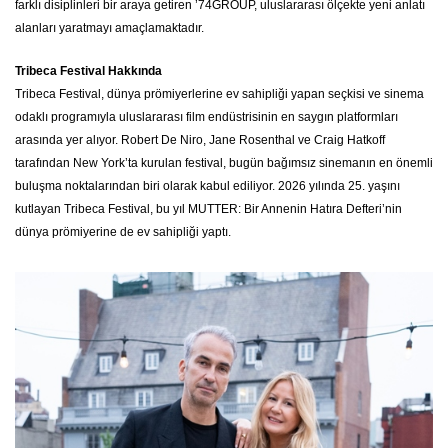
farklı disiplinleri bir araya getiren ’74GROUP, uluslararası ölçekte yeni anlatı
alanları yaratmayı amaçlamaktadır.
Tribeca Festival Hakkında
Tribeca Festival, dünya prömiyerlerine ev sahipliği yapan seçkisi ve sinema
odaklı programıyla uluslararası film endüstrisinin en saygın platformları
arasında yer alıyor. Robert De Niro, Jane Rosenthal ve Craig Hatkoff
tarafından New York’ta kurulan festival, bugün bağımsız sinemanın en önemli
buluşma noktalarından biri olarak kabul ediliyor. 2026 yılında 25. yaşını
kutlayan Tribeca Festival, bu yıl MUTTER: Bir Annenin Hatıra Defteri’nin
dünya prömiyerine de ev sahipliği yaptı.