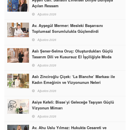
Açılan Ressam
Ağustos 2026
Av. Ayşegül Mermer: Mesleki Başarısını
Toplumsal Sorumlulukla Güçlendirdi
Ağustos 2026
Aslı Şener-Selma Oruç: Oluşturdukları Güçlü
Tasarım Dili ve Kusursuz El İşçiliğiyle Moda
Dünyasına İmzalarını Attılar
Ağustos 2026
Aslı Zinciroğlu Çiçek: ‘La Blanche’ Markası ile
Kadın Emeğinin ve Vizyonunun Neleri
Başarabileceğinin En Güzel Örneğini Sunuyor
Ağustos 2026
Asiye Kefeli: Bisse’yi Geleceğe Taşıyan Güçlü
Vizyonun Mimarı
Ağustos 2026
Av. Ahu Uslu Yılmaz: Hukukta Cesareti ve