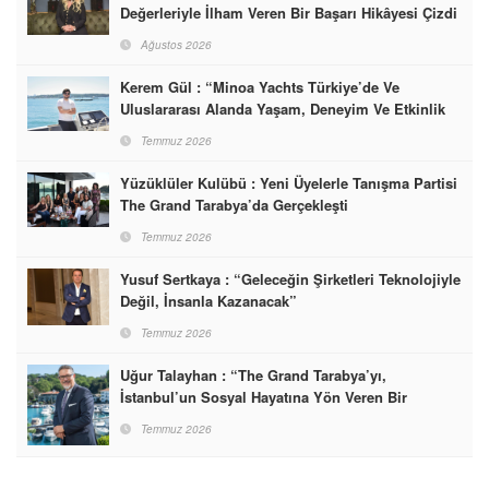
Değerleriyle İlham Veren Bir Başarı Hikâyesi Çizdi
Ağustos 2026
Kerem Gül : “Minoa Yachts Türkiye’de Ve
Uluslararası Alanda Yaşam, Deneyim Ve Etkinlik
Markası Olacak”
Temmuz 2026
Yüzüklüler Kulübü : Yeni Üyelerle Tanışma Partisi
The Grand Tarabya’da Gerçekleşti
Temmuz 2026
Yusuf Sertkaya : “Geleceğin Şirketleri Teknolojiyle
Değil, İnsanla Kazanacak”
Temmuz 2026
Uğur Talayhan : “The Grand Tarabya’yı,
İstanbul’un Sosyal Hayatına Yön Veren Bir
Destinasyon Haline Getirmeyi Hedefliyorum”
Temmuz 2026