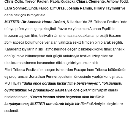
Chris Colls, Trevor Paglen, Paola Kudacki, Chiara Clemente, Antony Todd,
Lara Sönmez, Linda Fargo, Elif Uras, Joshua Ramus, Hillary Taymour
ve
daha pek çok isim yer aldı.
MUTTER: Bir Annenin Hatıra Defteri
, 6 Haziran'da 25. Tribeca Festivali'nde
dünya prömiyerini gerçekleştirdi. Yazar ve yönetmen Alphan Eşeli'nin
imzasını taşıyan film, festivalin tür sinemasına odaklanan prestijli
Escape
from Tribeca
bölümünde yer alan yalnızca sekiz filmden biri olarak seçildi.
Karadeniz kıyılarının sisli atmosferinde geçen psikolojik korku filmi; annelik,
dönüşüm ve bilinmeyene dair güçlü anlatısıyla festival izleyicileri ve
uluslararası sinema basınından dikkat çekici yorumlar aldı.
Filmi Tribeca Festivali’ne seçen isimlerden Escape from Tribeca bölümünün
eş programcısı
Jonathan Penner,
gösterim öncesinde yaptığı konuşmada
MUTTER’ı
“daha önce gördüğü hiçbir filme benzemeyen”
,
“olağanüstü
oyunculukları ve prodüksiyon kalitesiyle öne çıkan”
bir yapım olarak
nitelendirirken,
“Bazen insanın aklını başından alan bir filmle
karşılaşırsınız; MUTTER tam olarak böyle bir film”
sözleriyle izleyicilere
seslendi.