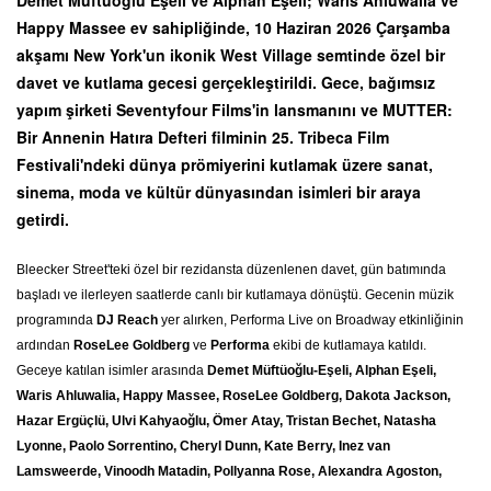
Happy Massee ev sahipliğinde, 10 Haziran 2026 Çarşamba
akşamı New York'un ikonik West Village semtinde özel bir
davet ve kutlama gecesi gerçekleştirildi. Gece, bağımsız
yapım şirketi Seventyfour Films'in lansmanını ve MUTTER:
Bir Annenin Hatıra Defteri filminin 25. Tribeca Film
Festivali'ndeki dünya prömiyerini kutlamak üzere sanat,
sinema, moda ve kültür dünyasından isimleri bir araya
getirdi.
Bleecker Street'teki özel bir rezidansta düzenlenen davet, gün batımında
başladı ve ilerleyen saatlerde canlı bir kutlamaya dönüştü. Gecenin müzik
programında
DJ Reach
yer alırken, Performa Live on Broadway etkinliğinin
ardından
RoseLee Goldberg
ve
Performa
ekibi de kutlamaya katıldı.
Geceye katılan isimler arasında
Demet Müftüoğlu-Eşeli, Alphan Eşeli,
Waris Ahluwalia, Happy Massee, RoseLee Goldberg, Dakota Jackson,
Hazar Ergüçlü, Ulvi Kahyaoğlu, Ömer Atay, Tristan Bechet, Natasha
Lyonne, Paolo Sorrentino, Cheryl Dunn, Kate Berry, Inez van
Lamsweerde, Vinoodh Matadin, Pollyanna Rose, Alexandra Agoston,