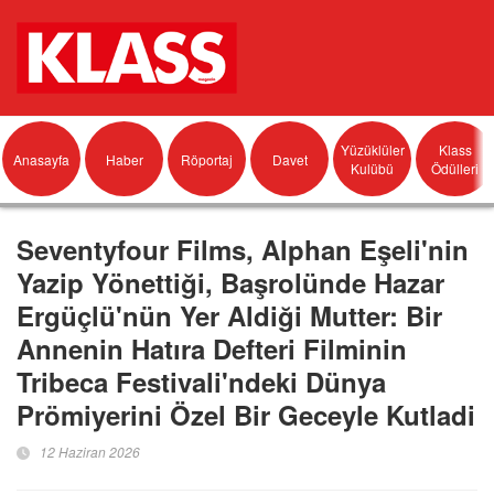
Yüzüklüler
Klass
Anasayfa
Haber
Röportaj
Davet
Kulübü
Ödülleri
Seventyfour Films, Alphan Eşeli'nin
Yazip Yönettiği, Başrolünde Hazar
Ergüçlü'nün Yer Aldiği Mutter: Bir
Annenin Hatıra Defteri Filminin
Tribeca Festivali'ndeki Dünya
Prömiyerini Özel Bir Geceyle Kutladi
12 Haziran 2026