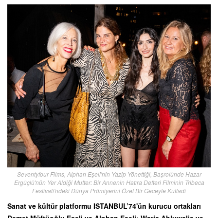
Seventyfour Films, Alphan Eşeli'nin Yazip Yönettiği, Başrolünde Hazar
Ergüçlü'nün Yer Aldiği Mutter: Bir Annenin Hatıra Defteri Filminin Tribeca
Festivali'ndeki Dünya Prömiyerini Özel Bir Geceyle Kutladi
Sanat ve kültür platformu ISTANBUL’74'ün kurucu ortakları
Demet Müftüoğlu Eşeli ve Alphan Eşeli; Waris Ahluwalia ve