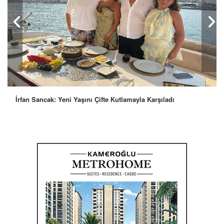
İrfan Sancak: Yeni Yaşını Çifte Kutlamayla Karşıladı
İsmail Güleç: “Hollywood Smile Estetiği Kişiye Özel ve
Bilimsel Olmalı”