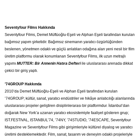
Seventyfour Films Hakkında
Seventyfour Films, Demet Müftüoğlu-Eşeli ve Alphan Eşeli tarafından kurulan
bağımsız yapım şirketidir. Bağımsız sinemanın yaratıcı özgürlüğünden
beslenen, yönetmen odaklı ve güçlü anlatıları odağına alan yeni nesil bir film
üretim platformu olarak konumlanan Seventyfour Films, ilk uzun metrajlı
yapımı
MUTTER: Bir Annenin Hatıra Defteri
ile uluslararası arenada dikkat
çekici bir giriş yaptı.
’74GROUP Hakkında
2010’da Demet Müftüoğlu-Eşeli ve Alphan Eşeli tarafından kurulan
’74GROUP; kültür, sanat, yaratıcı endüstriler ve hikâye anlatıcılığı alanlarında
uluslararası projeler geliştiren disiplinlerarası bir platformdur. İstanbul’dan
doğarak New York’a uzanan yaratıcı ekosistemiyle faaliyet gösteren grup;
IST.FESTIVAL, ISTANBUL’74, ’74NY, ’74STUDIO, ’74ESCAPE, Seventyfour
Magazine ve Seventyfour Films gibi girişimleriyle kültürel diyalog ve yaratıcı
üretimi desteklemektedir. Film, sanat, tasarım ve deneyim odaklı projeleriyle