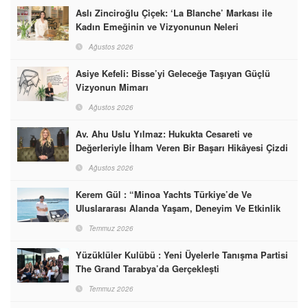
Aslı Zinciroğlu Çiçek: ‘La Blanche’ Markası ile
Kadın Emeğinin ve Vizyonunun Neleri
Başarabileceğinin En Güzel Örneğini Sunuyor
Ağustos 2026
Asiye Kefeli: Bisse’yi Geleceğe Taşıyan Güçlü
Vizyonun Mimarı
Ağustos 2026
Av. Ahu Uslu Yılmaz: Hukukta Cesareti ve
Değerleriyle İlham Veren Bir Başarı Hikâyesi Çizdi
Ağustos 2026
Kerem Gül : “Minoa Yachts Türkiye’de Ve
Uluslararası Alanda Yaşam, Deneyim Ve Etkinlik
Markası Olacak”
Temmuz 2026
Yüzüklüler Kulübü : Yeni Üyelerle Tanışma Partisi
The Grand Tarabya’da Gerçekleşti
Temmuz 2026