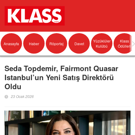
Yüzüklüler
Klass
Anasayfa
Haber
Röportaj
Davet
Kulübü
Ödülleri
Seda Topdemir, Fairmont Quasar
Istanbul’un Yeni Satış Direktörü
Oldu
23 Ocak 2026