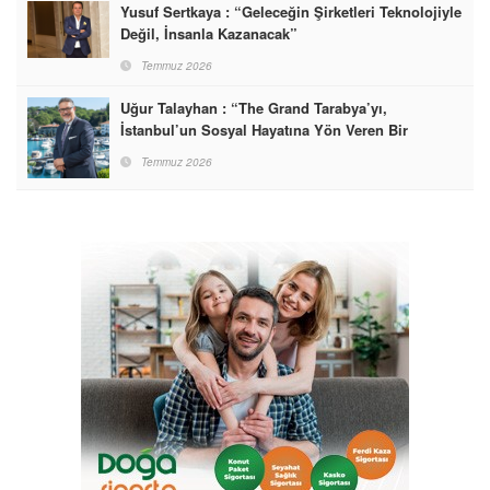
Yusuf Sertkaya : “Geleceğin Şirketleri Teknolojiyle
Değil, İnsanla Kazanacak”
Temmuz 2026
Uğur Talayhan : “The Grand Tarabya’yı,
İstanbul’un Sosyal Hayatına Yön Veren Bir
Destinasyon Haline Getirmeyi Hedefliyorum”
Temmuz 2026