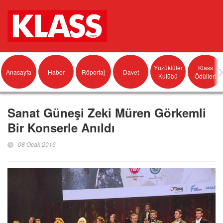
Yüzüklüler
Klass
Anasayfa
Haber
Röportaj
Davet
Kulübü
Ödülleri
Sanat Güneşi Zeki Müren Görkemli
Bir Konserle Anıldı
08 Ocak 2016