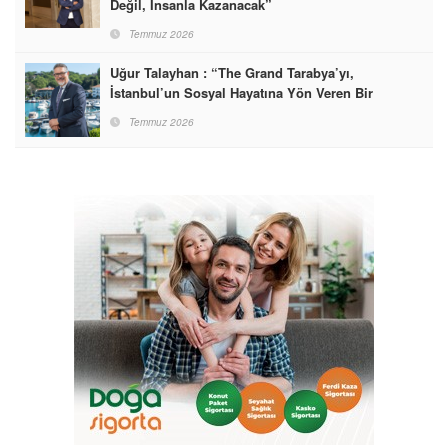
Değil, İnsanla Kazanacak”
Temmuz 2026
Uğur Talayhan : “The Grand Tarabya’yı,
İstanbul’un Sosyal Hayatına Yön Veren Bir
Destinasyon Haline Getirmeyi Hedefliyorum”
Temmuz 2026