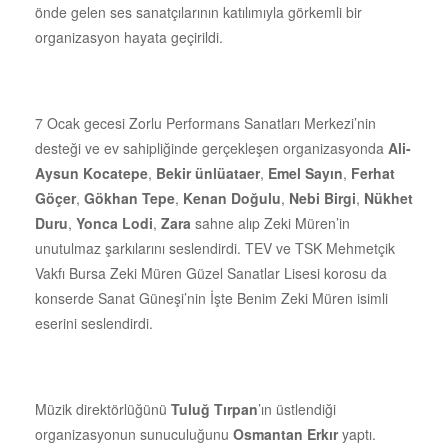
önde gelen ses sanatçılarının katılımıyla görkemli bir
organizasyon hayata geçirildi.
7 Ocak gecesi Zorlu Performans Sanatları Merkezi’nin
desteği ve ev sahipliğinde gerçekleşen organizasyonda
Ali-
Aysun Kocatepe
,
Bekir ünlüataer
,
Emel Sayın
,
Ferhat
Göçer
,
Gökhan Tepe
,
Kenan Doğulu
,
Nebi Birgi
,
Nükhet
Duru
,
Yonca Lodi
,
Zara
sahne alıp Zeki Müren’in
unutulmaz şarkılarını seslendirdi. TEV ve TSK Mehmetçik
Vakfı Bursa Zeki Müren Güzel Sanatlar Lisesi korosu da
konserde Sanat Güneşi’nin İşte Benim Zeki Müren isimli
eserini seslendirdi.
Müzik direktörlüğünü
Tuluğ Tırpan
’ın üstlendiği
organizasyonun sunuculuğunu
Osmantan Erkır
yaptı.