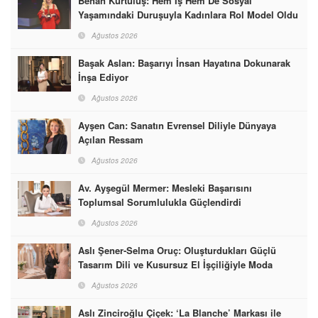
Benan Kurtuluş: Hem İş Hem De Sosyal
Yaşamındaki Duruşuyla Kadınlara Rol Model Oldu
Ağustos 2026
Başak Aslan: Başarıyı İnsan Hayatına Dokunarak
İnşa Ediyor
Ağustos 2026
Ayşen Can: Sanatın Evrensel Diliyle Dünyaya
Açılan Ressam
Ağustos 2026
Av. Ayşegül Mermer: Mesleki Başarısını
Toplumsal Sorumlulukla Güçlendirdi
Ağustos 2026
Aslı Şener-Selma Oruç: Oluşturdukları Güçlü
Tasarım Dili ve Kusursuz El İşçiliğiyle Moda
Dünyasına İmzalarını Attılar
Ağustos 2026
Aslı Zinciroğlu Çiçek: ‘La Blanche’ Markası ile