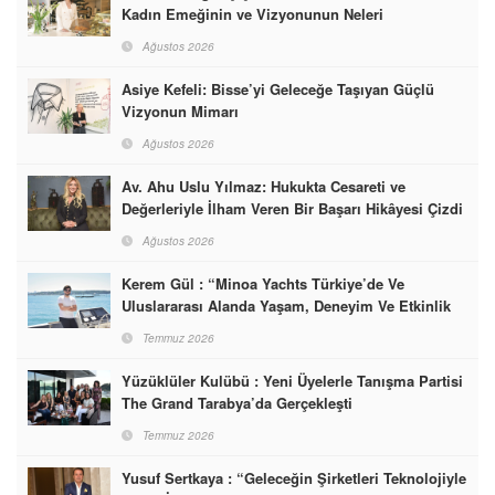
Kadın Emeğinin ve Vizyonunun Neleri
Başarabileceğinin En Güzel Örneğini Sunuyor
Ağustos 2026
Asiye Kefeli: Bisse’yi Geleceğe Taşıyan Güçlü
Vizyonun Mimarı
Ağustos 2026
Av. Ahu Uslu Yılmaz: Hukukta Cesareti ve
Değerleriyle İlham Veren Bir Başarı Hikâyesi Çizdi
Ağustos 2026
Kerem Gül : “Minoa Yachts Türkiye’de Ve
Uluslararası Alanda Yaşam, Deneyim Ve Etkinlik
Markası Olacak”
Temmuz 2026
Yüzüklüler Kulübü : Yeni Üyelerle Tanışma Partisi
The Grand Tarabya’da Gerçekleşti
Temmuz 2026
Yusuf Sertkaya : “Geleceğin Şirketleri Teknolojiyle