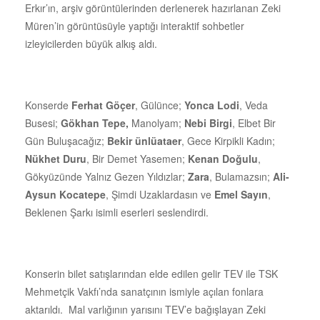
Erkır’ın, arşiv görüntülerinden derlenerek hazırlanan Zeki
Müren’in görüntüsüyle yaptığı interaktif sohbetler
izleyicilerden büyük alkış aldı.
Konserde
Ferhat Göçer
, Gülünce;
Yonca Lodi
, Veda
Busesi;
Gökhan Tepe,
Manolyam;
Nebi Birgi
, Elbet Bir
Gün Buluşacağız;
Bekir ünlüataer
, Gece Kirpikli Kadın;
Nükhet Duru
, Bir Demet Yasemen;
Kenan Doğulu
,
Gökyüzünde Yalnız Gezen Yıldızlar;
Zara
, Bulamazsın;
Ali-
Aysun Kocatepe
, Şimdi Uzaklardasın ve
Emel Sayın
,
Beklenen Şarkı isimli eserleri seslendirdi.
Konserin bilet satışlarından elde edilen gelir TEV ile TSK
Mehmetçik Vakfı’nda sanatçının ismiyle açılan fonlara
aktarıldı. Mal varlığının yarısını TEV’e bağışlayan Zeki