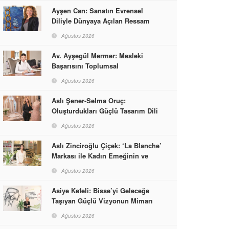
Ayşen Can: Sanatın Evrensel
Diliyle Dünyaya Açılan Ressam
Ağustos 2026
Av. Ayşegül Mermer: Mesleki
Başarısını Toplumsal
Sorumlulukla Güçlendirdi
Ağustos 2026
Aslı Şener-Selma Oruç:
Oluşturdukları Güçlü Tasarım Dili
ve Kusursuz El İşçiliğiyle Moda
Ağustos 2026
Dünyasına İmzalarını Attılar
Aslı Zinciroğlu Çiçek: ‘La Blanche’
Markası ile Kadın Emeğinin ve
Vizyonunun Neleri
Ağustos 2026
Başarabileceğinin En Güzel
Örneğini Sunuyor
Asiye Kefeli: Bisse’yi Geleceğe
Taşıyan Güçlü Vizyonun Mimarı
Ağustos 2026