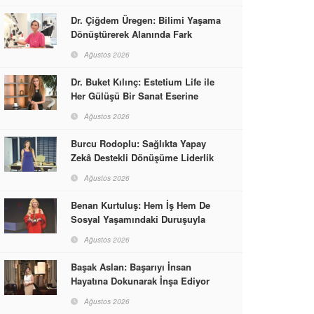
Dr. Çiğdem Üregen: Bilimi Yaşama
Dönüştürerek Alanında Fark
Yaratıyor
Ağustos 2026
Dr. Buket Kılınç: Estetium Life ile
Her Gülüşü Bir Sanat Eserine
Dönüştürüyor
Ağustos 2026
Burcu Rodoplu: Sağlıkta Yapay
Zekâ Destekli Dönüşüme Liderlik
Ediyor
Ağustos 2026
Benan Kurtuluş: Hem İş Hem De
Sosyal Yaşamındaki Duruşuyla
Kadınlara Rol Model Oldu
Ağustos 2026
Başak Aslan: Başarıyı İnsan
Hayatına Dokunarak İnşa Ediyor
Ağustos 2026