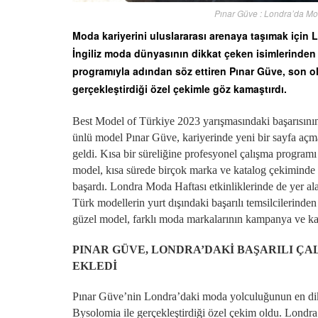
Pınar Güve : Londra’da Mo
Moda kariyerini uluslararası arenaya taşımak için 
İngiliz moda dünyasının dikkat çeken isimlerinden
programıyla adından söz ettiren Pınar Güve, son o
gerçekleştirdiği özel çekimle göz kamaştırdı.
Best Model of Türkiye 2023 yarışmasındaki başarısının
ünlü model Pınar Güve, kariyerinde yeni bir sayfa açma
geldi. Kısa bir süreliğine profesyonel çalışma program
model, kısa sürede birçok marka ve katalog çekiminde 
başardı. Londra Moda Haftası etkinliklerinde de yer a
Türk modellerin yurt dışındaki başarılı temsilcilerind
güzel model, farklı moda markalarının kampanya ve kat
PINAR GÜVE, LONDRA’DAKİ BAŞARILI Ç
EKLEDİ
Pınar Güve’nin Londra’daki moda yolculuğunun en dikka
Bysolomia ile gerçekleştirdiği özel çekim oldu. Londra’