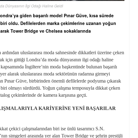
da Dünyasının İlgi Odağı Haline Geldi
Londra’ya giden başarılı model Pınar Güve, kısa sürede
 biri oldu. Defilelerden marka çekimlerine uzanan yoğun
larak Tower Bridge ve Chelsea sokaklarında
 ardından uluslararası moda sahnesinde dikkatleri üzerine çeken
k için gittiği Londra’da moda dünyasının ilgi odağı haline
ı kapsamında İngiltere’nin moda başkentinde bulunan başarılı
yer alarak uluslararası moda sektörünün radarına girmeyi
lan Pınar Güve, birbirinden önemli defilelerde podyuma çıkarak
en biri olmayı sürdürdü. Yoğun çalışma temposuyla dikkat çeken
alog çekimlerinde de kamera karşısına geçti.
ALIŞMALARIYLA KARİYERİNE YENİ BAŞARILAR
t çekici çalışmalarından biri ise ünlü tasarımcı S.N.
nın simgeleri arasında yer alan Tower Bridge ve şehrin prestijli