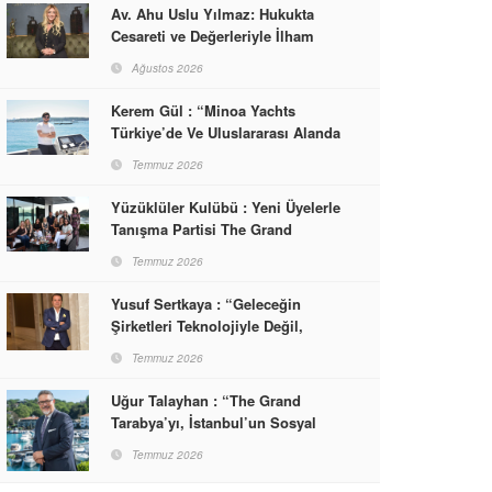
Av. Ahu Uslu Yılmaz: Hukukta
Cesareti ve Değerleriyle İlham
Veren Bir Başarı Hikâyesi Çizdi
Ağustos 2026
Kerem Gül : “Minoa Yachts
Türkiye’de Ve Uluslararası Alanda
Yaşam, Deneyim Ve Etkinlik
Temmuz 2026
Markası Olacak”
Yüzüklüler Kulübü : Yeni Üyelerle
Tanışma Partisi The Grand
Tarabya’da Gerçekleşti
Temmuz 2026
Yusuf Sertkaya : “Geleceğin
Şirketleri Teknolojiyle Değil,
İnsanla Kazanacak”
Temmuz 2026
Uğur Talayhan : “The Grand
Tarabya’yı, İstanbul’un Sosyal
Hayatına Yön Veren Bir
Temmuz 2026
Destinasyon Haline Getirmeyi
Hedefliyorum”