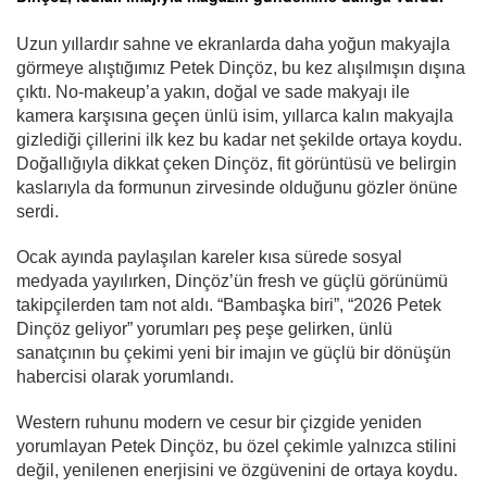
Uzun yıllardır sahne ve ekranlarda daha yoğun makyajla
görmeye alıştığımız Petek Dinçöz, bu kez alışılmışın dışına
çıktı. No-makeup’a yakın, doğal ve sade makyajı ile
kamera karşısına geçen ünlü isim, yıllarca kalın makyajla
gizlediği çillerini ilk kez bu kadar net şekilde ortaya koydu.
Doğallığıyla dikkat çeken Dinçöz, fit görüntüsü ve belirgin
kaslarıyla da formunun zirvesinde olduğunu gözler önüne
serdi.
Ocak ayında paylaşılan kareler kısa sürede sosyal
medyada yayılırken, Dinçöz’ün fresh ve güçlü görünümü
takipçilerden tam not aldı. “Bambaşka biri”, “2026 Petek
Dinçöz geliyor” yorumları peş peşe gelirken, ünlü
sanatçının bu çekimi yeni bir imajın ve güçlü bir dönüşün
habercisi olarak yorumlandı.
Western ruhunu modern ve cesur bir çizgide yeniden
yorumlayan Petek Dinçöz, bu özel çekimle yalnızca stilini
değil, yenilenen enerjisini ve özgüvenini de ortaya koydu.