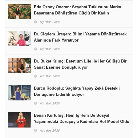
Eda Özsoy Onaran: Seyahat Tutkusunu Marka
Başarısına Dönüştüren Güçlü Bir Kadın
Ağustos 2026
Dr. Çiğdem Üregen: Bilimi Yaşama Dönüştürerek
Alanında Fark Yaratıyor
Ağustos 2026
Dr. Buket Kılınç: Estetium Life ile Her Gülüşü Bir
Sanat Eserine Dönüştürüyor
Ağustos 2026
Burcu Rodoplu: Sağlıkta Yapay Zekâ Destekli
Dönüşüme Liderlik Ediyor
Ağustos 2026
Benan Kurtuluş: Hem İş Hem De Sosyal
Yaşamındaki Duruşuyla Kadınlara Rol Model Oldu
Ağustos 2026