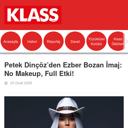
Yüzüklüler
Klass
Anasayfa
Haber
Röportaj
Davet
Kulübü
Ödülleri
Petek Dinçöz’den Ezber Bozan İmaj:
No Makeup, Full Etki!
20 Ocak 2026