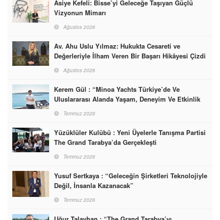
Asiye Kefeli: Bisse’yi Geleceğe Taşıyan Güçlü
Vizyonun Mimarı
Ağustos 2026
Av. Ahu Uslu Yılmaz: Hukukta Cesareti ve
Değerleriyle İlham Veren Bir Başarı Hikâyesi Çizdi
Ağustos 2026
Kerem Gül : “Minoa Yachts Türkiye’de Ve
Uluslararası Alanda Yaşam, Deneyim Ve Etkinlik
Markası Olacak”
Temmuz 2026
Yüzüklüler Kulübü : Yeni Üyelerle Tanışma Partisi
The Grand Tarabya’da Gerçekleşti
Temmuz 2026
Yusuf Sertkaya : “Geleceğin Şirketleri Teknolojiyle
Değil, İnsanla Kazanacak”
Temmuz 2026
Uğur Talayhan : “The Grand Tarabya’yı,