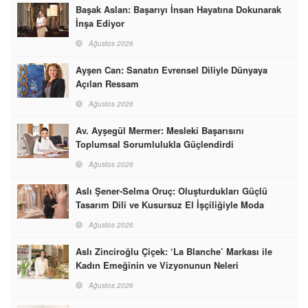
Başak Aslan: Başarıyı İnsan Hayatına Dokunarak
İnşa Ediyor
Ağustos 2026
Ayşen Can: Sanatın Evrensel Diliyle Dünyaya
Açılan Ressam
Ağustos 2026
Av. Ayşegül Mermer: Mesleki Başarısını
Toplumsal Sorumlulukla Güçlendirdi
Ağustos 2026
Aslı Şener-Selma Oruç: Oluşturdukları Güçlü
Tasarım Dili ve Kusursuz El İşçiliğiyle Moda
Dünyasına İmzalarını Attılar
Ağustos 2026
Aslı Zinciroğlu Çiçek: ‘La Blanche’ Markası ile
Kadın Emeğinin ve Vizyonunun Neleri
Başarabileceğinin En Güzel Örneğini Sunuyor
Ağustos 2026