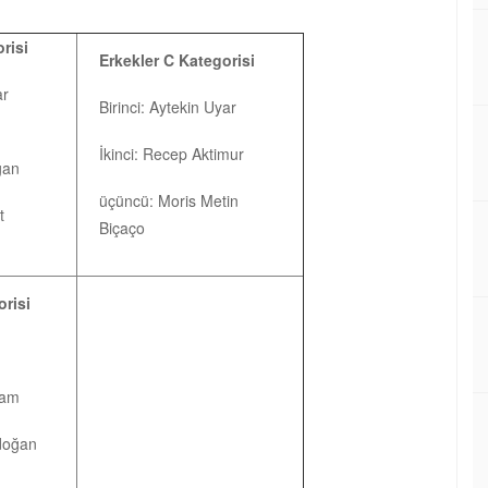
risi
Erkekler C Kategorisi
ar
Birinci: Aytekin Uyar
İkinci: Recep Aktimur
oğan
üçüncü: Moris Metin
t
Biçaço
orisi
Nam
doğan