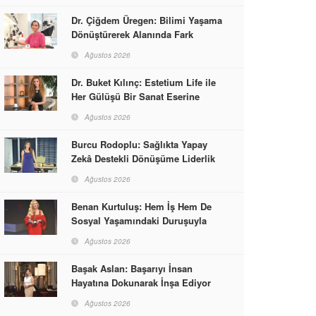
Dr. Çiğdem Üregen: Bilimi Yaşama
Dönüştürerek Alanında Fark
Yaratıyor
Ağustos 2026
Dr. Buket Kılınç: Estetium Life ile
Her Gülüşü Bir Sanat Eserine
Dönüştürüyor
Ağustos 2026
Burcu Rodoplu: Sağlıkta Yapay
Zekâ Destekli Dönüşüme Liderlik
Ediyor
Ağustos 2026
Benan Kurtuluş: Hem İş Hem De
Sosyal Yaşamındaki Duruşuyla
Kadınlara Rol Model Oldu
Ağustos 2026
Başak Aslan: Başarıyı İnsan
Hayatına Dokunarak İnşa Ediyor
Ağustos 2026