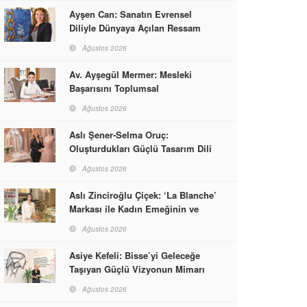
Ayşen Can: Sanatın Evrensel
Diliyle Dünyaya Açılan Ressam
Ağustos 2026
Av. Ayşegül Mermer: Mesleki
Başarısını Toplumsal
Sorumlulukla Güçlendirdi
Ağustos 2026
Aslı Şener-Selma Oruç:
Oluşturdukları Güçlü Tasarım Dili
ve Kusursuz El İşçiliğiyle Moda
Ağustos 2026
Dünyasına İmzalarını Attılar
Aslı Zinciroğlu Çiçek: ‘La Blanche’
Markası ile Kadın Emeğinin ve
Vizyonunun Neleri
Ağustos 2026
Başarabileceğinin En Güzel
Örneğini Sunuyor
Asiye Kefeli: Bisse’yi Geleceğe
Taşıyan Güçlü Vizyonun Mimarı
Ağustos 2026