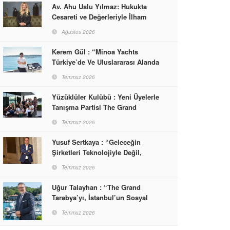
Av. Ahu Uslu Yılmaz: Hukukta
Cesareti ve Değerleriyle İlham
Veren Bir Başarı Hikâyesi Çizdi
Ağustos 2026
Kerem Gül : “Minoa Yachts
Türkiye’de Ve Uluslararası Alanda
Yaşam, Deneyim Ve Etkinlik
Temmuz 2026
Markası Olacak”
Yüzüklüler Kulübü : Yeni Üyelerle
Tanışma Partisi The Grand
Tarabya’da Gerçekleşti
Temmuz 2026
Yusuf Sertkaya : “Geleceğin
Şirketleri Teknolojiyle Değil,
İnsanla Kazanacak”
Temmuz 2026
Uğur Talayhan : “The Grand
Tarabya’yı, İstanbul’un Sosyal
Hayatına Yön Veren Bir
Temmuz 2026
Destinasyon Haline Getirmeyi
Hedefliyorum”