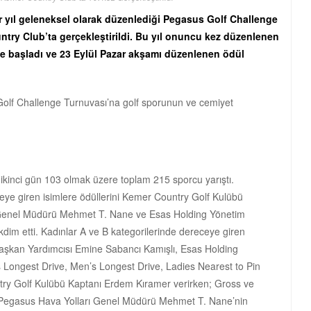
r yıl geleneksel olarak düzenlediği Pegasus Golf Challenge
ntry Club’ta gerçekleştirildi. Bu yıl onuncu kez düzenlenen
e başladı ve 23 Eylül Pazar akşamı düzenlenen ödül
 Golf Challenge Turnuvası’na golf sporunun ve cemiyet
ikinci gün 103 olmak üzere toplam 215 sporcu yarıştı.
eye giren isimlere ödüllerini Kemer Country Golf Kulübü
 Genel Müdürü Mehmet T. Nane ve Esas Holding Yönetim
dim etti. Kadınlar A ve B kategorilerinde dereceye giren
 Başkan Yardımcısı Emine Sabancı Kamışlı, Esas Holding
s Longest Drive, Men’s Longest Drive, Ladies Nearest to Pin
ntry Golf Kulübü Kaptanı Erdem Kıramer verirken; Gross ve
rini Pegasus Hava Yolları Genel Müdürü Mehmet T. Nane’nin