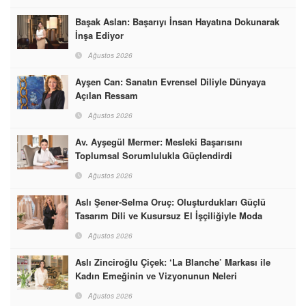
Başak Aslan: Başarıyı İnsan Hayatına Dokunarak
İnşa Ediyor
Ağustos 2026
Ayşen Can: Sanatın Evrensel Diliyle Dünyaya
Açılan Ressam
Ağustos 2026
Av. Ayşegül Mermer: Mesleki Başarısını
Toplumsal Sorumlulukla Güçlendirdi
Ağustos 2026
Aslı Şener-Selma Oruç: Oluşturdukları Güçlü
Tasarım Dili ve Kusursuz El İşçiliğiyle Moda
Dünyasına İmzalarını Attılar
Ağustos 2026
Aslı Zinciroğlu Çiçek: ‘La Blanche’ Markası ile
Kadın Emeğinin ve Vizyonunun Neleri
Başarabileceğinin En Güzel Örneğini Sunuyor
Ağustos 2026