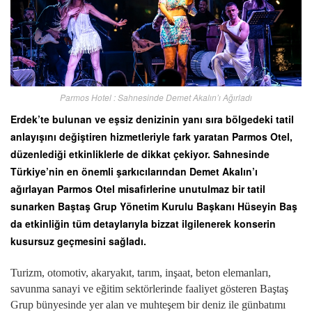
Parmos Hotel : Sahnesinde Demet Akalın’ı Ağırladı
Erdek’te bulunan ve eşsiz denizinin yanı sıra bölgedeki tatil
anlayışını değiştiren hizmetleriyle fark yaratan Parmos Otel,
düzenlediği etkinliklerle de dikkat çekiyor. Sahnesinde
Türkiye’nin en önemli şarkıcılarından Demet Akalın’ı
ağırlayan Parmos Otel misafirlerine unutulmaz bir tatil
sunarken Baştaş Grup Yönetim Kurulu Başkanı Hüseyin Baş
da etkinliğin tüm detaylarıyla bizzat ilgilenerek konserin
kusursuz geçmesini sağladı.
Turizm, otomotiv, akaryakıt, tarım, inşaat, beton elemanları,
savunma sanayi ve eğitim sektörlerinde faaliyet gösteren Baştaş
Grup bünyesinde yer alan ve muhteşem bir deniz ile günbatımı