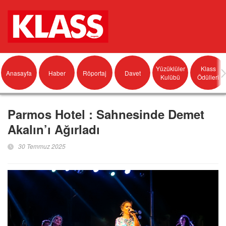
Yüzüklüler
Klass
Anasayfa
Haber
Röportaj
Davet
Kulübü
Ödülleri
Parmos Hotel : Sahnesinde Demet
Akalın’ı Ağırladı
30 Temmuz 2025