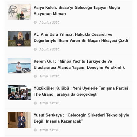
Asiye Kefeli: Bisse’yi Geleceğe Taşıyan Güçlü
Vizyonun Mimarı
Ağustos 2026
Av. Ahu Uslu Yılmaz: Hukukta Cesareti ve
Değerleriyle İlham Veren Bir Başarı Hikâyesi Çizdi
Ağustos 2026
Kerem Gül : “Minoa Yachts Türkiye’de Ve
Uluslararası Alanda Yaşam, Deneyim Ve Etkinlik
Markası Olacak”
Temmuz 2026
Yüzüklüler Kulübü : Yeni Üyelerle Tanışma Partisi
The Grand Tarabya’da Gerçekleşti
Temmuz 2026
Yusuf Sertkaya : “Geleceğin Şirketleri Teknolojiyle
Değil, İnsanla Kazanacak”
Temmuz 2026