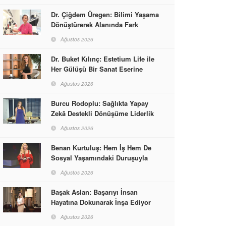
Dr. Çiğdem Üregen: Bilimi Yaşama
Dönüştürerek Alanında Fark
Yaratıyor
Ağustos 2026
Dr. Buket Kılınç: Estetium Life ile
Her Gülüşü Bir Sanat Eserine
Dönüştürüyor
Ağustos 2026
Burcu Rodoplu: Sağlıkta Yapay
Zekâ Destekli Dönüşüme Liderlik
Ediyor
Ağustos 2026
Benan Kurtuluş: Hem İş Hem De
Sosyal Yaşamındaki Duruşuyla
Kadınlara Rol Model Oldu
Ağustos 2026
Başak Aslan: Başarıyı İnsan
Hayatına Dokunarak İnşa Ediyor
Ağustos 2026