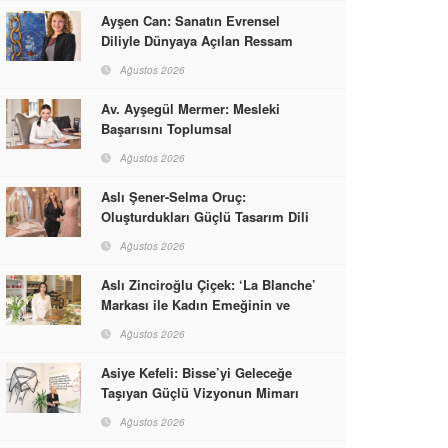
Ayşen Can: Sanatın Evrensel
Diliyle Dünyaya Açılan Ressam
Ağustos 2026
Av. Ayşegül Mermer: Mesleki
Başarısını Toplumsal
Sorumlulukla Güçlendirdi
Ağustos 2026
Aslı Şener-Selma Oruç:
Oluşturdukları Güçlü Tasarım Dili
ve Kusursuz El İşçiliğiyle Moda
Ağustos 2026
Dünyasına İmzalarını Attılar
Aslı Zinciroğlu Çiçek: ‘La Blanche’
Markası ile Kadın Emeğinin ve
Vizyonunun Neleri
Ağustos 2026
Başarabileceğinin En Güzel
Örneğini Sunuyor
Asiye Kefeli: Bisse’yi Geleceğe
Taşıyan Güçlü Vizyonun Mimarı
Ağustos 2026