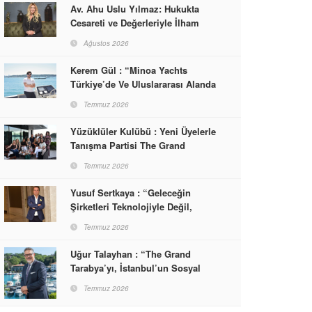
Av. Ahu Uslu Yılmaz: Hukukta
Cesareti ve Değerleriyle İlham
Veren Bir Başarı Hikâyesi Çizdi
Ağustos 2026
Kerem Gül : “Minoa Yachts
Türkiye’de Ve Uluslararası Alanda
Yaşam, Deneyim Ve Etkinlik
Temmuz 2026
Markası Olacak”
Yüzüklüler Kulübü : Yeni Üyelerle
Tanışma Partisi The Grand
Tarabya’da Gerçekleşti
Temmuz 2026
Yusuf Sertkaya : “Geleceğin
Şirketleri Teknolojiyle Değil,
İnsanla Kazanacak”
Temmuz 2026
Uğur Talayhan : “The Grand
Tarabya’yı, İstanbul’un Sosyal
Hayatına Yön Veren Bir
Temmuz 2026
Destinasyon Haline Getirmeyi
Hedefliyorum”