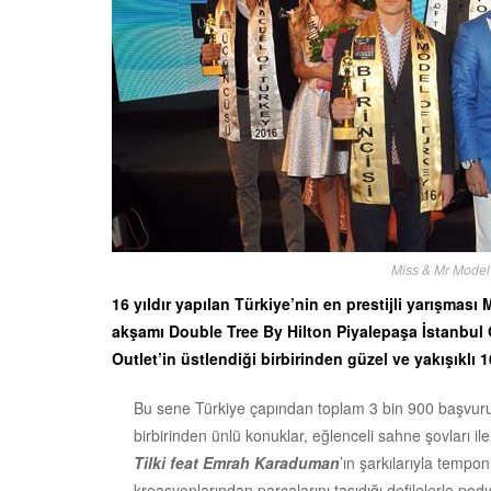
Miss & Mr Model 
16 yıldır yapılan Türkiye’nin en prestijli yarışması
akşamı Double Tree By Hilton Piyalepaşa İstanbul 
Outlet’in üstlendiği birbirinden güzel ve yakışıklı 
Bu sene Türkiye çapından toplam 3 bin 900 başvuru
birbirinden ünlü konuklar, eğlenceli sahne şovları il
Tilki feat Emrah Karaduman
’ın şarkılarıyla temp
kreasyonlarından parçalarını taşıdığı defilelerle pody