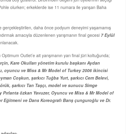
 Pohle olurken; erkeklerde ise 11 numara ile yarışan Baha
 ile gerçekleştirilen, daha önce podyum deneyimi yaşamamış
andırmak amacıyla düzenlenen yarışmanın final gecesi
7 Eylül
ınlanacak.
timum Outlet’e ait yarışmanın yarı final jüri koltuğunda;
rçin, Kare Okulları yönetim kurulu başkanı Aydan
oyuncu ve Miss & Mr Model of Turkey 2006 ikincisi
man Coşkun, şarkıcı Tuğba Yurt, şarkıcı Cem Belevi,
örük, şarkıcı Tan Taşçı, model ve sunucu Simge
y Pırlanta özkan Yavuzer, Oyuncu ve Miss & Mr Model of
por Eğitmeni ve Dans Koreografı Barış çunguroğlu ve Dr.
 adaylar: