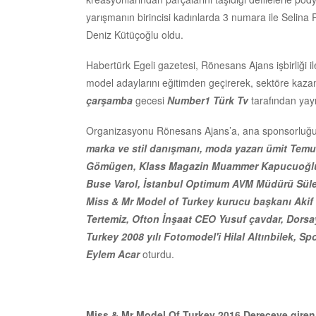
yarışmanın birincisi kadınlarda 3 numara ile Selina
Deniz Kütüçoğlu oldu.
Habertürk Egeli gazetesi, Rönesans Ajans işbirliği
model adaylarını eğitimden geçirerek, sektöre kaz
çarşamba
gecesi
Number1 Türk Tv
tarafından yay
Organizasyonu Rönesans Ajans’a, ana sponsorluğu Op
marka ve stil danışmanı, moda yazarı ümit Temu
Gömügen, Klass Magazin Muammer Kapucuoğlu, 
Buse Varol, İstanbul Optimum AVM Müdürü Süley
Miss & Mr Model of Turkey kurucu başkanı Akif 
Tertemiz, Ofton İnşaat CEO Yusuf çavdar, Dorsa
Turkey 2008 yılı Fotomodel'i Hilal Altınbilek, S
Eylem Acar
oturdu.
Miss & Mr Model Of Turkey 2016 Dereceye giren