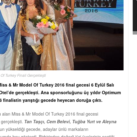
Of Turkey Finali Gerçekleşti
 Miss & Mr Model Of Turkey 2016 final gecesi 6 Eylül Salı
Otel’de gerçekleşti. Ana sponsorluğunu üç yıldır Optimum
16 finalistin yarıştığı gecede heyecan doruğa çıktı.
 alan Miss & Mr Model Of Turkey 2016 final gecesi
e gerçekleşti.
Tan Taşçı, Cem Belevi, Tuğba Yurt ve Aleyna
onun yükseldiği gecede, adaylar ünlü markaların
umda boy gösterdi. Birbirinden değerli jüri üyelerinin seçtiği