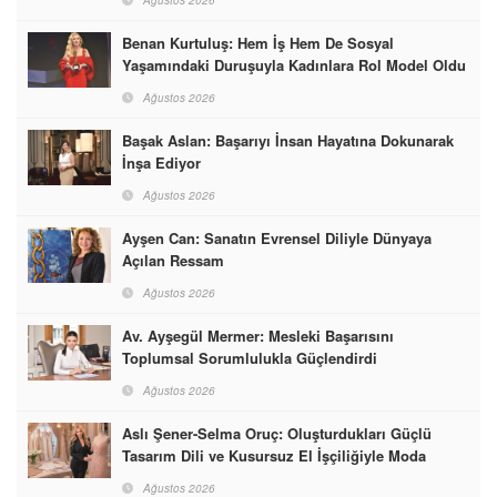
Ağustos 2026
Benan Kurtuluş: Hem İş Hem De Sosyal
Yaşamındaki Duruşuyla Kadınlara Rol Model Oldu
Ağustos 2026
Başak Aslan: Başarıyı İnsan Hayatına Dokunarak
İnşa Ediyor
Ağustos 2026
Ayşen Can: Sanatın Evrensel Diliyle Dünyaya
Açılan Ressam
Ağustos 2026
Av. Ayşegül Mermer: Mesleki Başarısını
Toplumsal Sorumlulukla Güçlendirdi
Ağustos 2026
Aslı Şener-Selma Oruç: Oluşturdukları Güçlü
Tasarım Dili ve Kusursuz El İşçiliğiyle Moda
Dünyasına İmzalarını Attılar
Ağustos 2026