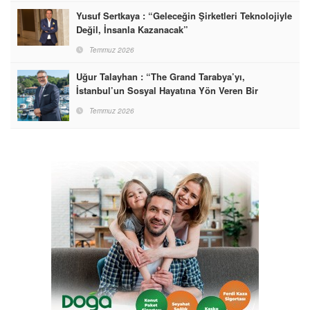
Yusuf Sertkaya : “Geleceğin Şirketleri Teknolojiyle
Değil, İnsanla Kazanacak”
Temmuz 2026
Uğur Talayhan : “The Grand Tarabya’yı,
İstanbul’un Sosyal Hayatına Yön Veren Bir
Destinasyon Haline Getirmeyi Hedefliyorum”
Temmuz 2026