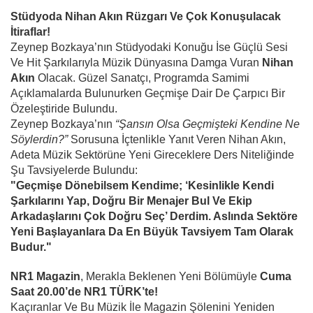
Stüdyoda Nihan Akın Rüzgarı Ve Çok Konuşulacak
İtiraflar!
Zeynep Bozkaya’nın Stüdyodaki Konuğu İse Güçlü Sesi
Ve Hit Şarkılarıyla Müzik Dünyasına Damga Vuran
Nihan
Akın
Olacak. Güzel Sanatçı, Programda Samimi
Açıklamalarda Bulunurken Geçmişe Dair De Çarpıcı Bir
Özeleştiride Bulundu.
Zeynep Bozkaya’nın
“Şansın Olsa Geçmişteki Kendine Ne
Söylerdin?”
Sorusuna İçtenlikle Yanıt Veren Nihan Akın,
Adeta Müzik Sektörüne Yeni Gireceklere Ders Niteliğinde
Şu Tavsiyelerde Bulundu:
"Geçmişe Dönebilsem Kendime; ‘Kesinlikle Kendi
Şarkılarını Yap, Doğru Bir Menajer Bul Ve Ekip
Arkadaşlarını Çok Doğru Seç’ Derdim. Aslında Sektöre
Yeni Başlayanlara Da En Büyük Tavsiyem Tam Olarak
Budur."
NR1 Magazin
, Merakla Beklenen Yeni Bölümüyle
Cuma
Saat 20.00’de NR1 TÜRK’te!
Kaçıranlar Ve Bu Müzik İle Magazin Şölenini Yeniden