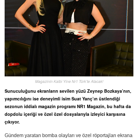
Magazinin Kalbi Yine Nr1 Türk’te Atacak!
Sunuculuğunu ekranların sevilen yüzü Zeynep Bozkaya’nın,
yapımcılığını ise deneyimli isim Suat Yanç’ın üstlendiği
sezonun iddialı magazin programı NR1 Magazin, bu hafta da
dopdolu içeriği ve özel özel dosyalarıyla izleyici karşısına
çıkıyor.
Gündem yaratan bomba olayları ve özel röportajları ekrana