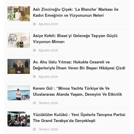
Aslı Zinciroğlu Çiçek: ‘La Blanche’ Markası ile
Kadın Emeğinin ve Vizyonunun Neleri
Başarabileceğinin En Güzel Örneğini Sunuyor
Ağustos 2026
Asiye Kefeli: Bisse’yi Geleceğe Taşıyan Güçlü
Vizyonun Mimarı
Ağustos 2026
Av. Ahu Uslu Yılmaz: Hukukta Cesareti ve
Değerleriyle İlham Veren Bir Başarı Hikâyesi Çizdi
Ağustos 2026
Kerem Gül : “Minoa Yachts Türkiye’de Ve
Uluslararası Alanda Yaşam, Deneyim Ve Etkinlik
Markası Olacak”
Temmuz 2026
Yüzüklüler Kulübü : Yeni Üyelerle Tanışma Partisi
The Grand Tarabya’da Gerçekleşti
Temmuz 2026