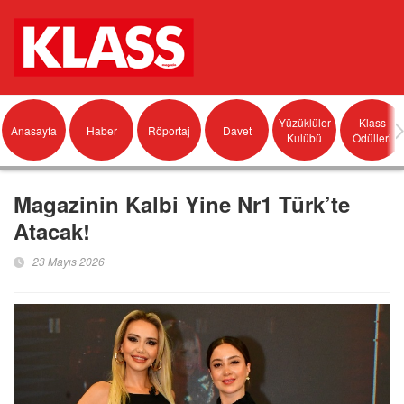
Yüzüklüler
Klass
Anasayfa
Haber
Röportaj
Davet
Kulübü
Ödülleri
Magazinin Kalbi Yine Nr1 Türk’te
Atacak!
23 Mayıs 2026