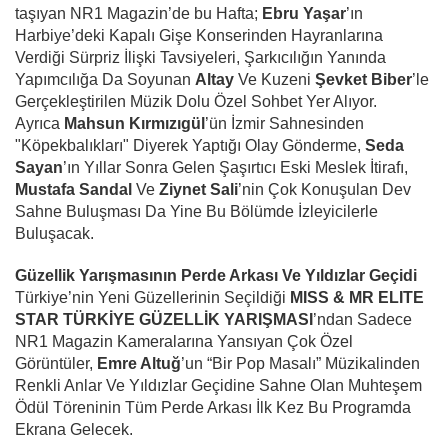
taşıyan NR1 Magazin’de bu Hafta;
Ebru Yaşar
’ın
Harbiye’deki Kapalı Gişe Konserinden Hayranlarına
Verdiği Sürpriz İlişki Tavsiyeleri, Şarkıcılığın Yanında
Yapımcılığa Da Soyunan
Altay
Ve Kuzeni
Şevket Biber
’le
Gerçekleştirilen Müzik Dolu Özel Sohbet Yer Alıyor.
Ayrıca
Mahsun Kırmızıgül
’ün İzmir Sahnesinden
"Köpekbalıkları" Diyerek Yaptığı Olay Gönderme,
Seda
Sayan
’ın Yıllar Sonra Gelen Şaşırtıcı Eski Meslek İtirafı,
Mustafa Sandal
Ve
Ziynet Sali
’nin Çok Konuşulan Dev
Sahne Buluşması Da Yine Bu Bölümde İzleyicilerle
Buluşacak.
Güzellik Yarışmasının Perde Arkası Ve Yıldızlar Geçidi
Türkiye’nin Yeni Güzellerinin Seçildiği
MISS & MR ELITE
STAR TÜRKİYE GÜZELLİK YARIŞMASI
’ndan Sadece
NR1 Magazin Kameralarına Yansıyan Çok Özel
Görüntüler,
Emre Altuğ
’un “Bir Pop Masalı” Müzikalinden
Renkli Anlar Ve Yıldızlar Geçidine Sahne Olan Muhteşem
Ödül Töreninin Tüm Perde Arkası İlk Kez Bu Programda
Ekrana Gelecek.