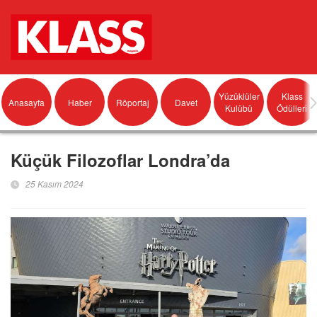
Yüzüklüler
Klass
Anasayfa
Haber
Röportaj
Davet
Kulübü
Ödülleri
Küçük Filozoflar Londra’da
25 Kasım 2024