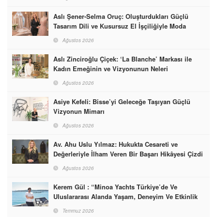
Aslı Şener-Selma Oruç: Oluşturdukları Güçlü
Tasarım Dili ve Kusursuz El İşçiliğiyle Moda
Dünyasına İmzalarını Attılar
Ağustos 2026
Aslı Zinciroğlu Çiçek: ‘La Blanche’ Markası ile
Kadın Emeğinin ve Vizyonunun Neleri
Başarabileceğinin En Güzel Örneğini Sunuyor
Ağustos 2026
Asiye Kefeli: Bisse’yi Geleceğe Taşıyan Güçlü
Vizyonun Mimarı
Ağustos 2026
Av. Ahu Uslu Yılmaz: Hukukta Cesareti ve
Değerleriyle İlham Veren Bir Başarı Hikâyesi Çizdi
Ağustos 2026
Kerem Gül : “Minoa Yachts Türkiye’de Ve
Uluslararası Alanda Yaşam, Deneyim Ve Etkinlik
Markası Olacak”
Temmuz 2026