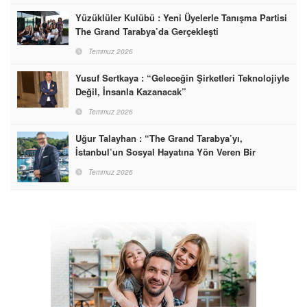
Yüzüklüler Kulübü : Yeni Üyelerle Tanışma Partisi
The Grand Tarabya’da Gerçekleşti
Temmuz 2026
Yusuf Sertkaya : “Geleceğin Şirketleri Teknolojiyle
Değil, İnsanla Kazanacak”
Temmuz 2026
Uğur Talayhan : “The Grand Tarabya’yı,
İstanbul’un Sosyal Hayatına Yön Veren Bir
Destinasyon Haline Getirmeyi Hedefliyorum”
Temmuz 2026