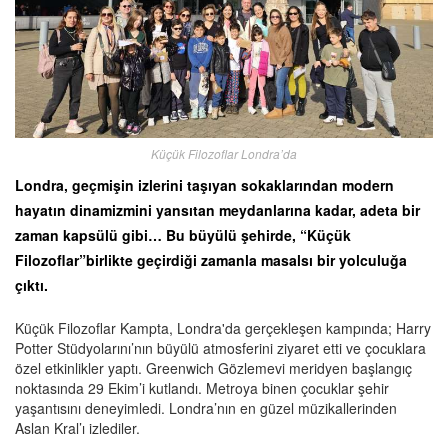
Küçük Filozoflar Londra’da
Londra, geçmişin izlerini taşıyan sokaklarından modern
hayatın dinamizmini yansıtan meydanlarına kadar, adeta bir
zaman kapsülü gibi… Bu büyülü şehirde, “Küçük
Filozoflar”birlikte geçirdiği zamanla masalsı bir yolculuğa
çıktı.
Küçük Filozoflar Kampta, Londra'da gerçekleşen kampında; Harry
Potter Stüdyolarını’nın büyülü atmosferini ziyaret etti ve çocuklara
özel etkinlikler yaptı. Greenwich Gözlemevi meridyen başlangıç
noktasında 29 Ekim’i kutlandı. Metroya binen çocuklar şehir
yaşantısını deneyimledi. Londra’nın en güzel müzikallerinden
Aslan Kral’ı izlediler.