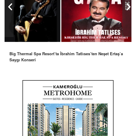
Big Thermal Spa Resort’ta İbrahim Tatlıses’ten Neşet Ertaş’a
Robbie Williams’tan İstanbul’a Mesaj: “Unutulmaz Bir Gece
Saygı Konseri
Olacak”