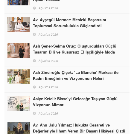
Ağustos 2026
Av. Ayşegül Mermer: Mesleki Başarısını
Toplumsal Sorumlulukla Güçlendirdi
Ağustos 2026
Aslı Şener-Selma Oruç: Oluşturdukları Güçlü
Tasarım Dili ve Kusursuz El İşçiliğiyle Moda
Dünyasına İmzalarını Attılar
Ağustos 2026
Aslı Zinciroğlu Çiçek: ‘La Blanche’ Markası ile
Kadın Emeğinin ve Vizyonunun Neleri
Başarabileceğinin En Güzel Örneğini Sunuyor
Ağustos 2026
Asiye Kefeli: Bisse’yi Geleceğe Taşıyan Güçlü
Vizyonun Mimarı
Ağustos 2026
Av. Ahu Uslu Yılmaz: Hukukta Cesareti ve
Değerleriyle İlham Veren Bir Başarı Hikâyesi Çizdi