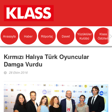
Yüzüklüler
Klass
Anasayfa
Haber
Röportaj
Davet
Kulübü
Ödülleri
Kırmızı Halıya Türk Oyuncular
Damga Vurdu
28 Ekim 2016