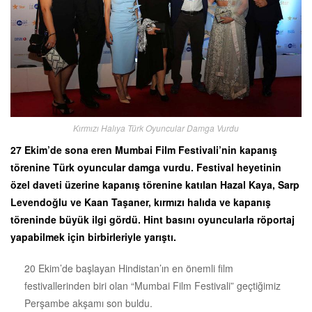
Kırmızı Halıya Türk Oyuncular Damga Vurdu
27 Ekim’de sona eren Mumbai Film Festivali’nin kapanış
törenine Türk oyuncular damga vurdu. Festival heyetinin
özel daveti üzerine kapanış törenine katılan Hazal Kaya, Sarp
Levendoğlu ve Kaan Taşaner, kırmızı halıda ve kapanış
töreninde büyük ilgi gördü. Hint basını oyuncularla röportaj
yapabilmek için birbirleriyle yarıştı.
20 Ekim’de başlayan Hindistan’ın en önemli film
festivallerinden biri olan “Mumbai Film Festivali” geçtiğimiz
Perşambe akşamı son buldu.