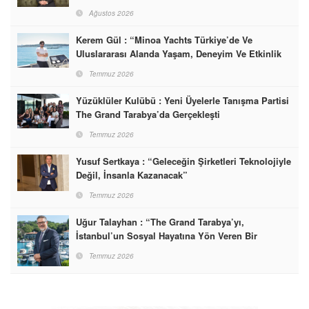
Ağustos 2026
Kerem Gül : “Minoa Yachts Türkiye’de Ve
Uluslararası Alanda Yaşam, Deneyim Ve Etkinlik
Markası Olacak”
Temmuz 2026
Yüzüklüler Kulübü : Yeni Üyelerle Tanışma Partisi
The Grand Tarabya’da Gerçekleşti
Temmuz 2026
Yusuf Sertkaya : “Geleceğin Şirketleri Teknolojiyle
Değil, İnsanla Kazanacak”
Temmuz 2026
Uğur Talayhan : “The Grand Tarabya’yı,
İstanbul’un Sosyal Hayatına Yön Veren Bir
Destinasyon Haline Getirmeyi Hedefliyorum”
Temmuz 2026