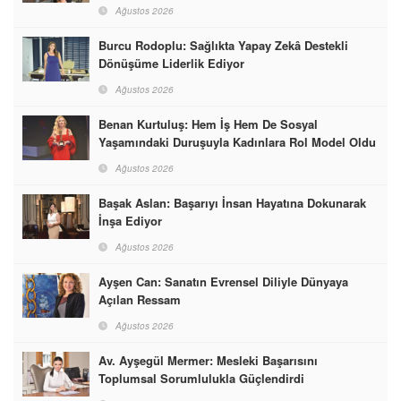
Ağustos 2026
Burcu Rodoplu: Sağlıkta Yapay Zekâ Destekli
Dönüşüme Liderlik Ediyor
Ağustos 2026
Benan Kurtuluş: Hem İş Hem De Sosyal
Yaşamındaki Duruşuyla Kadınlara Rol Model Oldu
Ağustos 2026
Başak Aslan: Başarıyı İnsan Hayatına Dokunarak
İnşa Ediyor
Ağustos 2026
Ayşen Can: Sanatın Evrensel Diliyle Dünyaya
Açılan Ressam
Ağustos 2026
Av. Ayşegül Mermer: Mesleki Başarısını
Toplumsal Sorumlulukla Güçlendirdi