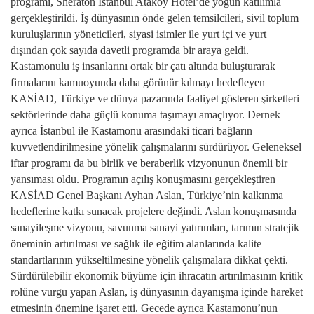
programı, Sheraton Istanbul Ataköy Hotel’de yoğun katılımla
gerçekleştirildi. İş dünyasının önde gelen temsilcileri, sivil toplum
kuruluşlarının yöneticileri, siyasi isimler ile yurt içi ve yurt
dışından çok sayıda davetli programda bir araya geldi.
Kastamonulu iş insanlarını ortak bir çatı altında buluşturarak
firmalarını kamuoyunda daha görünür kılmayı hedefleyen
KASİAD, Türkiye ve dünya pazarında faaliyet gösteren şirketleri
sektörlerinde daha güçlü konuma taşımayı amaçlıyor. Dernek
ayrıca İstanbul ile Kastamonu arasındaki ticari bağların
kuvvetlendirilmesine yönelik çalışmalarını sürdürüyor. Geleneksel
iftar programı da bu birlik ve beraberlik vizyonunun önemli bir
yansıması oldu. Programın açılış konuşmasını gerçekleştiren
KASİAD Genel Başkanı Ayhan Aslan, Türkiye’nin kalkınma
hedeflerine katkı sunacak projelere değindi. Aslan konuşmasında
sanayileşme vizyonu, savunma sanayi yatırımları, tarımın stratejik
öneminin artırılması ve sağlık ile eğitim alanlarında kalite
standartlarının yükseltilmesine yönelik çalışmalara dikkat çekti.
Sürdürülebilir ekonomik büyüme için ihracatın artırılmasının kritik
rolüne vurgu yapan Aslan, iş dünyasının dayanışma içinde hareket
etmesinin önemine işaret etti. Gecede ayrıca Kastamonu’nun