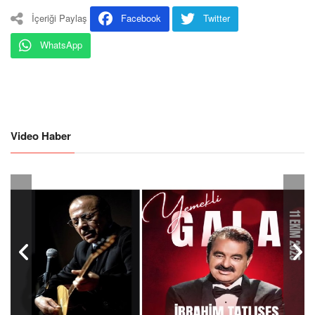
İçeriği Paylaş
Facebook
Twitter
WhatsApp
Video Haber