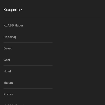
Kategoriler
KLASS Haber
Röportaj
Davet
Gezi
Hotel
Mekan
Pizzaz