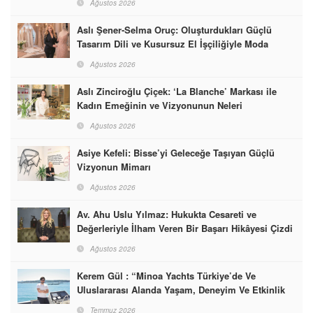
Ağustos 2026
Aslı Şener-Selma Oruç: Oluşturdukları Güçlü
Tasarım Dili ve Kusursuz El İşçiliğiyle Moda
Dünyasına İmzalarını Attılar
Ağustos 2026
Aslı Zinciroğlu Çiçek: ‘La Blanche’ Markası ile
Kadın Emeğinin ve Vizyonunun Neleri
Başarabileceğinin En Güzel Örneğini Sunuyor
Ağustos 2026
Asiye Kefeli: Bisse’yi Geleceğe Taşıyan Güçlü
Vizyonun Mimarı
Ağustos 2026
Av. Ahu Uslu Yılmaz: Hukukta Cesareti ve
Değerleriyle İlham Veren Bir Başarı Hikâyesi Çizdi
Ağustos 2026
Kerem Gül : “Minoa Yachts Türkiye’de Ve
Uluslararası Alanda Yaşam, Deneyim Ve Etkinlik
Markası Olacak”
Temmuz 2026