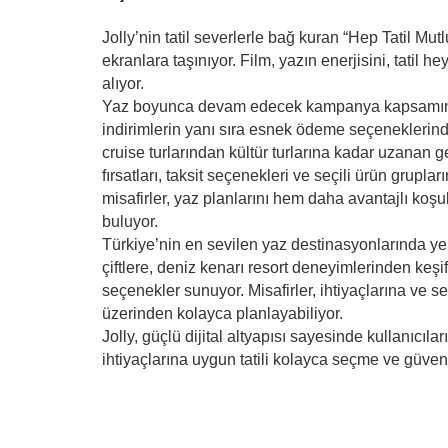
Jolly’nin tatil severlerle bağ kuran “Hep Tatil Mu
ekranlara taşınıyor. Film, yazın enerjisini, tatil 
alıyor.
Yaz boyunca devam edecek kampanya kapsamında mi
indirimlerin yanı sıra esnek ödeme seçeneklerinden
cruise turlarından kültür turlarına kadar uzanan
fırsatları, taksit seçenekleri ve seçili ürün grupl
misafirler, yaz planlarını hem daha avantajlı koş
buluyor.
Türkiye’nin en sevilen yaz destinasyonlarında yer a
çiftlere, deniz kenarı resort deneyimlerinden keşif 
seçenekler sunuyor. Misafirler, ihtiyaçlarına ve se
üzerinden kolayca planlayabiliyor.
Jolly, güçlü dijital altyapısı sayesinde kullanıcıl
ihtiyaçlarına uygun tatili kolayca seçme ve güven