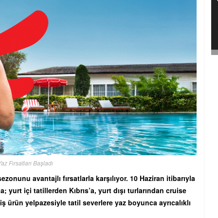
Yaz Fırsatları Başladı
zonunu avantajlı fırsatlarla karşılıyor. 10 Haziran itibarıyla
urt içi tatillerden Kıbrıs’a, yurt dışı turlarından cruise
ş ürün yelpazesiyle tatil severlere yaz boyunca ayrıcalıklı