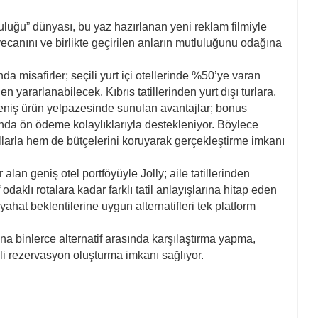
tluluğu” dünyası, bu yaz hazırlanan yeni reklam filmiyle
heyecanını ve birlikte geçirilen anların mutluluğunu odağına
safirler; seçili yurt içi otellerinde %50’ye varan
 yararlanabilecek. Kıbrıs tatillerinden yurt dışı turlara,
 geniş ürün yelpazesinde sunulan avantajlar; bonus
arında ön ödeme kolaylıklarıyla destekleniyor. Böylece
ullarla hem de bütçelerini koruyarak gerçekleştirme imkanı
lan geniş otel portföyüyle Jolly; aile tatillerinden
odaklı rotalara kadar farklı tatil anlayışlarına hitap eden
yahat beklentilerine uygun alternatifleri tek platform
arına binlerce alternatif arasında karşılaştırma yapma,
li rezervasyon oluşturma imkanı sağlıyor.