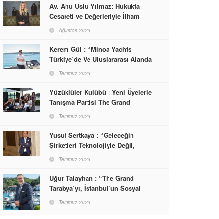
Av. Ahu Uslu Yılmaz: Hukukta
Cesareti ve Değerleriyle İlham
Veren Bir Başarı Hikâyesi Çizdi
Ağustos 2026
Kerem Gül : “Minoa Yachts
Türkiye’de Ve Uluslararası Alanda
Yaşam, Deneyim Ve Etkinlik
Temmuz 2026
Markası Olacak”
Yüzüklüler Kulübü : Yeni Üyelerle
Tanışma Partisi The Grand
Tarabya’da Gerçekleşti
Temmuz 2026
Yusuf Sertkaya : “Geleceğin
Şirketleri Teknolojiyle Değil,
İnsanla Kazanacak”
Temmuz 2026
Uğur Talayhan : “The Grand
Tarabya’yı, İstanbul’un Sosyal
Hayatına Yön Veren Bir
Temmuz 2026
Destinasyon Haline Getirmeyi
Hedefliyorum”