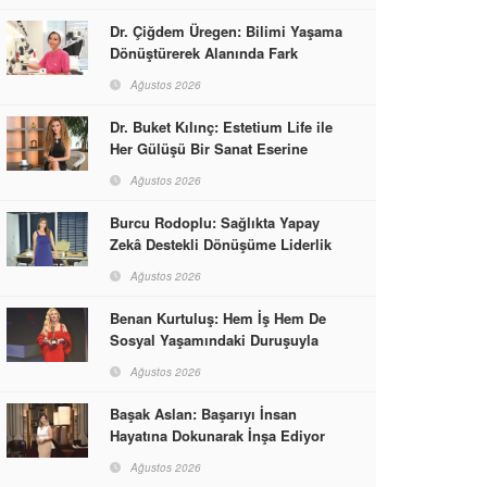
Dr. Çiğdem Üregen: Bilimi Yaşama
Dönüştürerek Alanında Fark
Yaratıyor
Ağustos 2026
Dr. Buket Kılınç: Estetium Life ile
Her Gülüşü Bir Sanat Eserine
Dönüştürüyor
Ağustos 2026
Burcu Rodoplu: Sağlıkta Yapay
Zekâ Destekli Dönüşüme Liderlik
Ediyor
Ağustos 2026
Benan Kurtuluş: Hem İş Hem De
Sosyal Yaşamındaki Duruşuyla
Kadınlara Rol Model Oldu
Ağustos 2026
Başak Aslan: Başarıyı İnsan
Hayatına Dokunarak İnşa Ediyor
Ağustos 2026