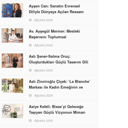
Ayşen Can: Sanatın Evrensel
Diliyle Dünyaya Açılan Ressam
Ağustos 2026
Av. Ayşegül Mermer: Mesleki
Başarısını Toplumsal
Sorumlulukla Güçlendirdi
Ağustos 2026
Aslı Şener-Selma Oruç:
Oluşturdukları Güçlü Tasarım Dili
ve Kusursuz El İşçiliğiyle Moda
Ağustos 2026
Dünyasına İmzalarını Attılar
Aslı Zinciroğlu Çiçek: ‘La Blanche’
Markası ile Kadın Emeğinin ve
Vizyonunun Neleri
Ağustos 2026
Başarabileceğinin En Güzel
Örneğini Sunuyor
Asiye Kefeli: Bisse’yi Geleceğe
Taşıyan Güçlü Vizyonun Mimarı
Ağustos 2026