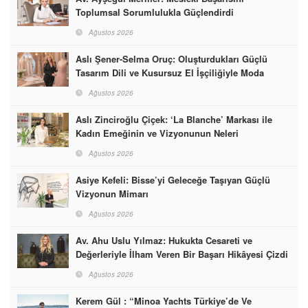
Toplumsal Sorumlulukla Güçlendirdi
Ağustos 2026
Aslı Şener-Selma Oruç: Oluşturdukları Güçlü
Tasarım Dili ve Kusursuz El İşçiliğiyle Moda
Dünyasına İmzalarını Attılar
Ağustos 2026
Aslı Zinciroğlu Çiçek: ‘La Blanche’ Markası ile
Kadın Emeğinin ve Vizyonunun Neleri
Başarabileceğinin En Güzel Örneğini Sunuyor
Ağustos 2026
Asiye Kefeli: Bisse’yi Geleceğe Taşıyan Güçlü
Vizyonun Mimarı
Ağustos 2026
Av. Ahu Uslu Yılmaz: Hukukta Cesareti ve
Değerleriyle İlham Veren Bir Başarı Hikâyesi Çizdi
Ağustos 2026
Kerem Gül : “Minoa Yachts Türkiye’de Ve