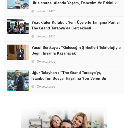
Uluslararası Alanda Yaşam, Deneyim Ve Etkinlik
Markası Olacak”
Temmuz 2026
Yüzüklüler Kulübü : Yeni Üyelerle Tanışma Partisi
The Grand Tarabya’da Gerçekleşti
Temmuz 2026
Yusuf Sertkaya : “Geleceğin Şirketleri Teknolojiyle
Değil, İnsanla Kazanacak”
Temmuz 2026
Uğur Talayhan : “The Grand Tarabya’yı,
İstanbul’un Sosyal Hayatına Yön Veren Bir
Destinasyon Haline Getirmeyi Hedefliyorum”
Temmuz 2026