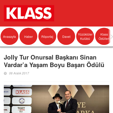
Yüzüklüler
Klass
Anasayfa
Haber
Röportaj
Davet
Kulübü
Ödülleri
Jolly Tur Onursal Başkanı Sinan
Vardar’a Yaşam Boyu Başarı Ödülü
06 Aralık 2017