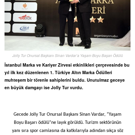
Jolly Tur Onursal Başkanı Sinan Vardar’a Yaşam Boyu Başarı Ödülü
İstanbul Marka ve Kariyer Zirvesi etkinlikleri çerçevesinde bu
yıl ilk kez düzenlenen 1. Türkiye Altın Marka Ödülleri
muhteşem bir törenle sahiplerini buldu. Unutulmaz geceye
en büyük damgayı ise Jolly Tur vurdu.
Gecede Jolly Tur Onursal Başkanı Sinan Vardar, “Yaşam
Boyu Başarı ödülü”ne layık görüldü. Turizm sektörünün
yanı sıra spor camiasına da katkılarıyla adından sıkça söz