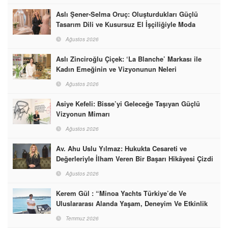
Aslı Şener-Selma Oruç: Oluşturdukları Güçlü
Tasarım Dili ve Kusursuz El İşçiliğiyle Moda
Dünyasına İmzalarını Attılar
Ağustos 2026
Aslı Zinciroğlu Çiçek: ‘La Blanche’ Markası ile
Kadın Emeğinin ve Vizyonunun Neleri
Başarabileceğinin En Güzel Örneğini Sunuyor
Ağustos 2026
Asiye Kefeli: Bisse’yi Geleceğe Taşıyan Güçlü
Vizyonun Mimarı
Ağustos 2026
Av. Ahu Uslu Yılmaz: Hukukta Cesareti ve
Değerleriyle İlham Veren Bir Başarı Hikâyesi Çizdi
Ağustos 2026
Kerem Gül : “Minoa Yachts Türkiye’de Ve
Uluslararası Alanda Yaşam, Deneyim Ve Etkinlik
Markası Olacak”
Temmuz 2026