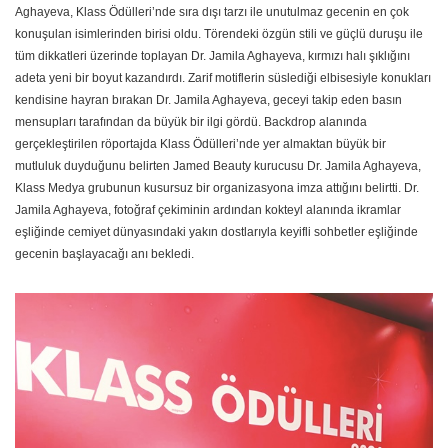
Aghayeva, Klass Ödülleri’nde sıra dışı tarzı ile unutulmaz gecenin en çok
konuşulan isimlerinden birisi oldu. Törendeki özgün stili ve güçlü duruşu ile
tüm dikkatleri üzerinde toplayan Dr. Jamila Aghayeva, kırmızı halı şıklığını
adeta yeni bir boyut kazandırdı. Zarif motiflerin süslediği elbisesiyle konukları
kendisine hayran bırakan Dr. Jamila Aghayeva, geceyi takip eden basın
mensupları tarafından da büyük bir ilgi gördü. Backdrop alanında
gerçekleştirilen röportajda Klass Ödülleri’nde yer almaktan büyük bir
mutluluk duyduğunu belirten Jamed Beauty kurucusu Dr. Jamila Aghayeva,
Klass Medya grubunun kusursuz bir organizasyona imza attığını belirtti. Dr.
Jamila Aghayeva, fotoğraf çekiminin ardından kokteyl alanında ikramlar
eşliğinde cemiyet dünyasındaki yakın dostlarıyla keyifli sohbetler eşliğinde
gecenin başlayacağı anı bekledi.