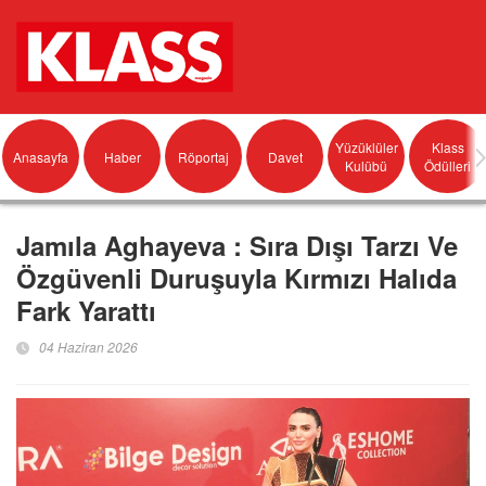
Yüzüklüler
Klass
Anasayfa
Haber
Röportaj
Davet
Kulübü
Ödülleri
Jamıla Aghayeva : Sıra Dışı Tarzı Ve
Özgüvenli Duruşuyla Kırmızı Halıda
Fark Yarattı
04 Haziran 2026