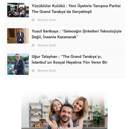
Yüzüklüler Kulübü : Yeni Üyelerle Tanışma Partisi
The Grand Tarabya’da Gerçekleşti
Temmuz 2026
Yusuf Sertkaya : “Geleceğin Şirketleri Teknolojiyle
Değil, İnsanla Kazanacak”
Temmuz 2026
Uğur Talayhan : “The Grand Tarabya’yı,
İstanbul’un Sosyal Hayatına Yön Veren Bir
Destinasyon Haline Getirmeyi Hedefliyorum”
Temmuz 2026