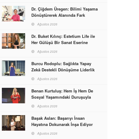
Dr. Çiğdem Üregen: Bilimi Yaşama
Dönüştürerek Alanında Fark
Yaratıyor
Ağustos 2026
Dr. Buket Kılınç: Estetium Life ile
Her Gülüşü Bir Sanat Eserine
Dönüştürüyor
Ağustos 2026
Burcu Rodoplu: Sağlıkta Yapay
Zekâ Destekli Dönüşüme Liderlik
Ediyor
Ağustos 2026
Benan Kurtuluş: Hem İş Hem De
Sosyal Yaşamındaki Duruşuyla
Kadınlara Rol Model Oldu
Ağustos 2026
Başak Aslan: Başarıyı İnsan
Hayatına Dokunarak İnşa Ediyor
Ağustos 2026