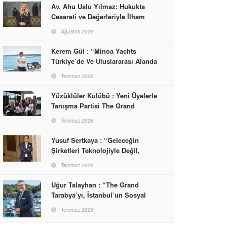
Av. Ahu Uslu Yılmaz: Hukukta
Cesareti ve Değerleriyle İlham
Veren Bir Başarı Hikâyesi Çizdi
Ağustos 2026
Kerem Gül : “Minoa Yachts
Türkiye’de Ve Uluslararası Alanda
Yaşam, Deneyim Ve Etkinlik
Temmuz 2026
Markası Olacak”
Yüzüklüler Kulübü : Yeni Üyelerle
Tanışma Partisi The Grand
Tarabya’da Gerçekleşti
Temmuz 2026
Yusuf Sertkaya : “Geleceğin
Şirketleri Teknolojiyle Değil,
İnsanla Kazanacak”
Temmuz 2026
Uğur Talayhan : “The Grand
Tarabya’yı, İstanbul’un Sosyal
Hayatına Yön Veren Bir
Temmuz 2026
Destinasyon Haline Getirmeyi
Hedefliyorum”