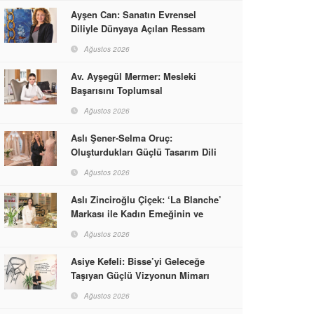
Ayşen Can: Sanatın Evrensel
Diliyle Dünyaya Açılan Ressam
Ağustos 2026
Av. Ayşegül Mermer: Mesleki
Başarısını Toplumsal
Sorumlulukla Güçlendirdi
Ağustos 2026
Aslı Şener-Selma Oruç:
Oluşturdukları Güçlü Tasarım Dili
ve Kusursuz El İşçiliğiyle Moda
Ağustos 2026
Dünyasına İmzalarını Attılar
Aslı Zinciroğlu Çiçek: ‘La Blanche’
Markası ile Kadın Emeğinin ve
Vizyonunun Neleri
Ağustos 2026
Başarabileceğinin En Güzel
Örneğini Sunuyor
Asiye Kefeli: Bisse’yi Geleceğe
Taşıyan Güçlü Vizyonun Mimarı
Ağustos 2026