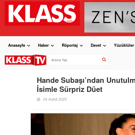
Anasayfa
Haber
Röportaj
Davet
Yüzüklüler
Hande Subaşı’ndan Unutulm
İsimle Sürpriz Düet
04 Aralık 2025