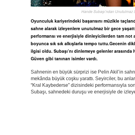
Hande Subaşı’ndan Unutulmaz Sa
Oyunculuk kariyerindeki başarısını müzikle taçla
sahne alarak izleyenlere unutulmaz bir gece yaşat
performansı ve enerjisiyle dinleyicilerden tam not
boyunca sık sık alkışlarla tempo tuttu.Gecenin dik
ilgisi oldu. Subaşı’nı dinlemeye gelenler arasında 
Güven gibi tanınan isimler vardı.
Sahnenin en büyük sürprizi ise Pelin Akil’in sahney
mekânda büyük coşku yarattı. Seyirciler, bu anları
“Kral Kaybederse” dizisindeki performansıyla so
Subaşı, sahnedeki duruşu ve enerjisiyle de izley