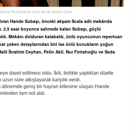
hne Performansı Ünlü İsimle Sürpriz Düet
ndıran Hande Subaşı, önceki akşam Scala adlı mekânda
tı. 2,5 saat boyunca sahnede kalan Subaşı, güçlü
 aldı. Mekânı dolduran kalabalık, ünlü oyuncunun repertuarı
kat çeken detaylarından biri ise ünlü konukların yoğun
Halil İbrahim Ceyhan, Pelin Akil, Nur Fettahoğlu ve Seda
e davet edilmesi oldu. İkili, birlikte yaptıkları düetle
 uzun süre alkışlayarak karşılık verdi.
n dönemde geniş bir hayran kitlesine ulaşan Hande
enlerden tam not aldı.