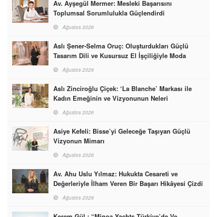
Av. Ayşegül Mermer: Mesleki Başarısını
Toplumsal Sorumlulukla Güçlendirdi
Ağustos 2026
Aslı Şener-Selma Oruç: Oluşturdukları Güçlü
Tasarım Dili ve Kusursuz El İşçiliğiyle Moda
Dünyasına İmzalarını Attılar
Ağustos 2026
Aslı Zinciroğlu Çiçek: ‘La Blanche’ Markası ile
Kadın Emeğinin ve Vizyonunun Neleri
Başarabileceğinin En Güzel Örneğini Sunuyor
Ağustos 2026
Asiye Kefeli: Bisse’yi Geleceğe Taşıyan Güçlü
Vizyonun Mimarı
Ağustos 2026
Av. Ahu Uslu Yılmaz: Hukukta Cesareti ve
Değerleriyle İlham Veren Bir Başarı Hikâyesi Çizdi
Ağustos 2026
Kerem Gül : “Minoa Yachts Türkiye’de Ve