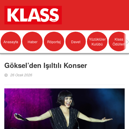
Yüzüklüler
Klass
Anasayfa
Haber
Röportaj
Davet
Kulübü
Ödülleri
Göksel’den Işıltılı Konser
26 Ocak 2026