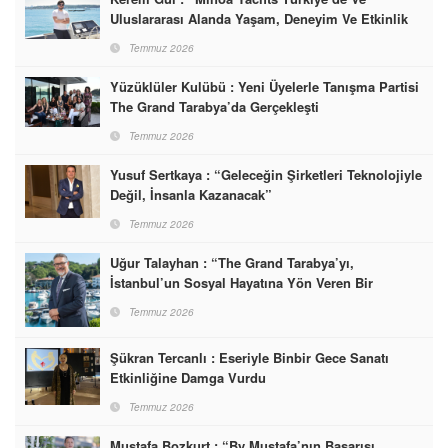
Uluslararası Alanda Yaşam, Deneyim Ve Etkinlik
Markası Olacak”
Temmuz 2026
Yüzüklüler Kulübü : Yeni Üyelerle Tanışma Partisi
The Grand Tarabya’da Gerçekleşti
Temmuz 2026
Yusuf Sertkaya : “Geleceğin Şirketleri Teknolojiyle
Değil, İnsanla Kazanacak”
Temmuz 2026
Uğur Talayhan : “The Grand Tarabya’yı,
İstanbul’un Sosyal Hayatına Yön Veren Bir
Destinasyon Haline Getirmeyi Hedefliyorum”
Temmuz 2026
Şükran Tercanlı : Eseriyle Binbir Gece Sanatı
Etkinliğine Damga Vurdu
Temmuz 2026
Mustafa Bozkurt : “By Mustafa’nın Başarısı,